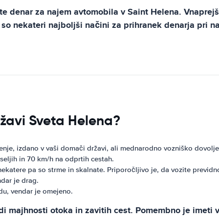
te denar za najem avtomobila v Saint Helena. Vnaprejš
j so nekateri najboljši načini za prihranek denarja pri 
ržavi Sveta Helena?
enje, izdano v vaši domači državi, ali mednarodno vozniško dovolje
seljih in 70 km/h na odprtih cestah.
ekatere pa so strme in skalnate. Priporočljivo je, da vozite previdn
dar je drag.
du, vendar je omejeno.
di majhnosti otoka in zavitih cest. Pomembno je imeti 