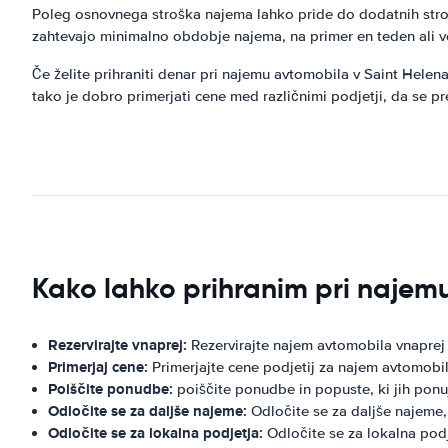
Poleg osnovnega stroška najema lahko pride do dodatnih strošk
zahtevajo minimalno obdobje najema, na primer en teden ali v
Če želite prihraniti denar pri najemu avtomobila v Saint Helena
tako je dobro primerjati cene med različnimi podjetji, da se p
Kako lahko prihranim pri najem
Rezervirajte vnaprej:
Rezervirajte najem avtomobila vnaprej 
Primerjaj cene:
Primerjajte cene podjetij za najem avtomobi
Poiščite ponudbe:
poiščite ponudbe in popuste, ki jih ponu
Odločite se za daljše najeme:
Odločite se za daljše najeme,
Odločite se za lokalna podjetja:
Odločite se za lokalna pod