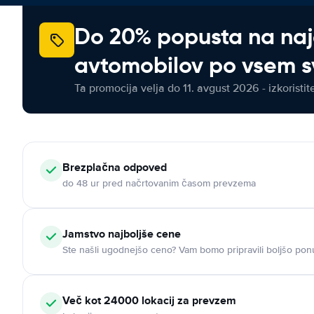
Do 20% popusta na na
avtomobilov po vsem s
Ta promocija velja do 11. avgust 2026 - izkoristit
Brezplačna odpoved
do 48 ur pred načrtovanim časom prevzema
Jamstvo najboljše cene
Ste našli ugodnejšo ceno? Vam bomo pripravili boljšo pon
Več kot 24000 lokacij za prevzem