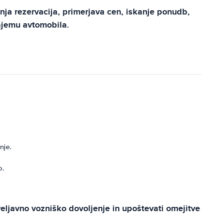
nja rezervacija, primerjava cen, iskanje ponudb,
najemu avtomobila.
nje.
o.
veljavno vozniško dovoljenje in upoštevati omejitve