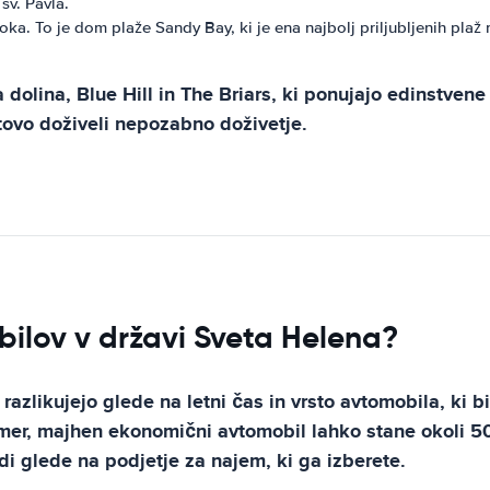
sv. Pavla.
. To je dom plaže Sandy Bay, ki je ena najbolj priljubljenih plaž na
 dolina, Blue Hill in The Briars, ki ponujajo edinstvene
otovo doživeli nepozabno doživetje.
ilov v državi Sveta Helena?
azlikujejo glede na letni čas in vrsto avtomobila, ki b
imer, majhen ekonomični avtomobil lahko stane okoli 
di glede na podjetje za najem, ki ga izberete.