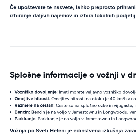
Če upoštevate te nasvete, lahko preprosto prihrani
izbiranje daljših najemov in izbira lokalnih podjeti
Splošne informacije o vožnji v d
Vozniško dovoljenje:
Imeti morate veljavno vozniško dovolj
Omejitve hitrosti:
Omejitev hitrosti na otoku je 40 km/h v na
Razmere na cestah:
Ceste so na splošno ozke in vijugaste, n
Bencin:
Bencin je na voljo v Jamestownu in Longwoodu, ven
Parkiranje:
Parkiranje je na voljo v Jamestownu in Longwoo
Vožnja po Sveti Heleni je edinstvena izkušnja zara