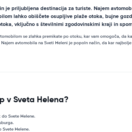
 je priljubljena destinacija za turiste. Najem avtomob
obilom lahko obiščete osupljive plaže otoka, bujne goz
toka, vključno s številnimi zgodovinskimi kraji in spom
avtomobilom se zlahka premikate po otoku, kar vam omogoča, da kar n
k. Najem avtomobila na Sveti Heleni je popoln način, da kar najbolje 
top v Sveta Helena?
t do Svete Helene.
sburga.
o Svete Helene.