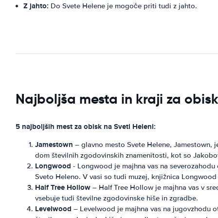
Z jahto:
Do Svete Helene je mogoče priti tudi z jahto.
Najboljša mesta in kraji za obis
5 najboljših mest za obisk na Sveti Heleni:
Jamestown
– glavno mesto Svete Helene, Jamestown, je 
dom številnih zgodovinskih znamenitosti, kot so Jakobova
Longwood
- Longwood je majhna vas na severozahodu o
Sveto Heleno. V vasi so tudi muzej, knjižnica Longwood
Half Tree Hollow
– Half Tree Hollow je majhna vas v sred
vsebuje tudi številne zgodovinske hiše in zgradbe.
Levelwood
– Levelwood je majhna vas na jugovzhodu ot