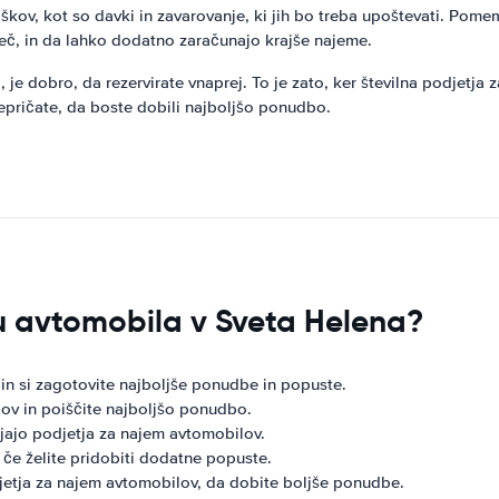
ov, kot so davki in zavarovanje, ki jih bo treba upoštevati. Pome
eč, in da lahko dodatno zaračunajo krajše najeme.
, je dobro, da rezervirate vnaprej. To je zato, ker številna podjetja
repričate, da boste dobili najboljšo ponudbo.
u avtomobila v Sveta Helena?
in si zagotovite najboljše ponudbe in popuste.
lov in poiščite najboljšo ponudbo.
jajo podjetja za najem avtomobilov.
 če želite pridobiti dodatne popuste.
jetja za najem avtomobilov, da dobite boljše ponudbe.