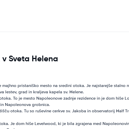
k v Sveta Helena
majhno pristaniško mesto na sredini otoka. Je najstarejše stalno n
 lestev, grad in kraljeva kapela sv. Helene.
toka. To je mesto Napoleonove zadnje rezidence in je dom hiše Lo
 in Napoleonova grobnica.
išču otoka. Tu so ruševine cerkve sv. Jakoba in observatorij Half Tr
oka. Je dom hiše Levelwood, ki je bila zgrajena med Napoleonovim