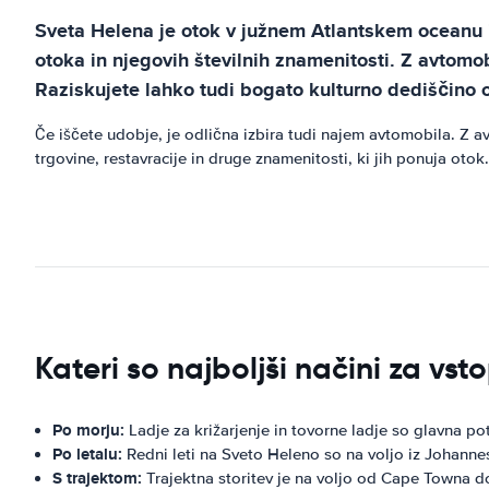
Sveta Helena je otok v južnem Atlantskem oceanu in
otoka in njegovih številnih znamenitosti. Z avtom
Raziskujete lahko tudi bogato kulturno dediščino o
Če iščete udobje, je odlična izbira tudi najem avtomobila. Z 
trgovine, restavracije in druge znamenitosti, ki jih ponuja oto
Kateri so najboljši načini za vs
Po morju:
Ladje za križarjenje in tovorne ladje so glavna po
Po letalu:
Redni leti na Sveto Heleno so na voljo iz Johanne
S trajektom:
Trajektna storitev je na voljo od Cape Towna d