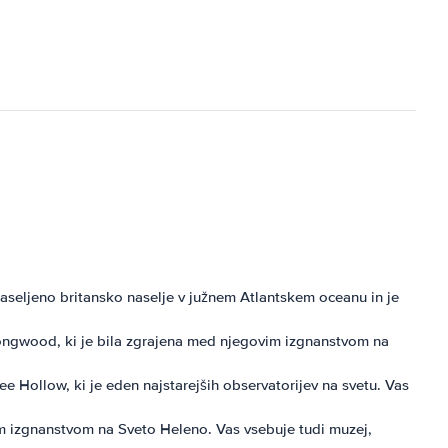
aseljeno britansko naselje v južnem Atlantskem oceanu in je
ngwood, ki je bila zgrajena med njegovim izgnanstvom na
ee Hollow, ki je eden najstarejših observatorijev na svetu. Vas
 izgnanstvom na Sveto Heleno. Vas vsebuje tudi muzej,