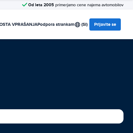
Od leta 2005
primerjamo cene najema avtomobilov
OSTA VPRAŠANJA
Podpora strankam
(SI)
Prijavite se