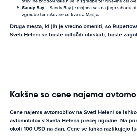
številne zgodovinske hiše in zgradbe ter ruševine cerkve 
Sandy Bay
– Sandy Bay je majhna vas na jugozahodu otoka
zgradbe ter ruševine cerkve sv. Marije.
Druga mesta, ki jih je vredno omeniti, so Rupertova
Sveti Heleni se boste odločili obiskati, boste zag
Kakšne so cene najema avtomob
Cene najema avtomobilov na Sveti Heleni se lahko r
avtomobilov v Sveta Helena precej ugodne. Na pr
okoli 100 USD na dan. Cene se lahko razlikujejo tu