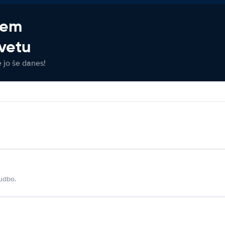
jem
vetu
e jo še danes!
udbo.