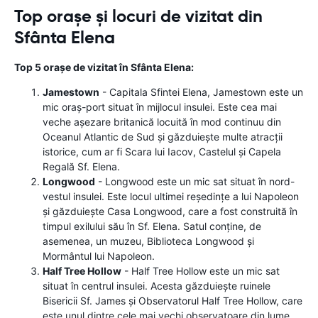
Top orașe și locuri de vizitat din
Sfânta Elena
Top 5 orașe de vizitat în Sfânta Elena:
Jamestown
- Capitala Sfintei Elena, Jamestown este un
mic oraș-port situat în mijlocul insulei. Este cea mai
veche așezare britanică locuită în mod continuu din
Oceanul Atlantic de Sud și găzduiește multe atracții
istorice, cum ar fi Scara lui Iacov, Castelul și Capela
Regală Sf. Elena.
Longwood
- Longwood este un mic sat situat în nord-
vestul insulei. Este locul ultimei reședințe a lui Napoleon
și găzduiește Casa Longwood, care a fost construită în
timpul exilului său în Sf. Elena. Satul conține, de
asemenea, un muzeu, Biblioteca Longwood și
Mormântul lui Napoleon.
Half Tree Hollow
- Half Tree Hollow este un mic sat
situat în centrul insulei. Acesta găzduiește ruinele
Bisericii Sf. James și Observatorul Half Tree Hollow, care
este unul dintre cele mai vechi observatoare din lume.