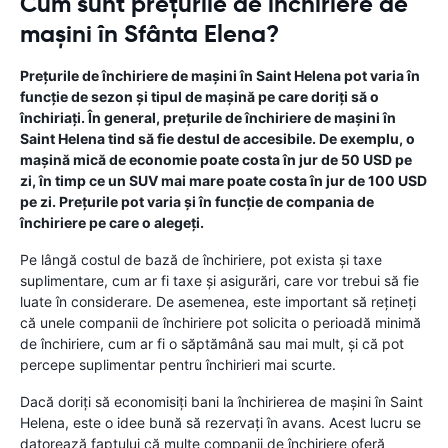
Cum sunt prețurile de închiriere de
mașini în Sfânta Elena?
Prețurile de închiriere de mașini în Saint Helena pot varia în
funcție de sezon și tipul de mașină pe care doriți să o
închiriați. În general, prețurile de închiriere de mașini în
Saint Helena tind să fie destul de accesibile. De exemplu, o
mașină mică de economie poate costa în jur de 50 USD pe
zi, în timp ce un SUV mai mare poate costa în jur de 100 USD
pe zi. Prețurile pot varia și în funcție de compania de
închiriere pe care o alegeți.
Pe lângă costul de bază de închiriere, pot exista și taxe
suplimentare, cum ar fi taxe și asigurări, care vor trebui să fie
luate în considerare. De asemenea, este important să rețineți
că unele companii de închiriere pot solicita o perioadă minimă
de închiriere, cum ar fi o săptămână sau mai mult, și că pot
percepe suplimentar pentru închirieri mai scurte.
Dacă doriți să economisiți bani la închirierea de mașini în Saint
Helena, este o idee bună să rezervați în avans. Acest lucru se
datorează faptului că multe companii de închiriere oferă