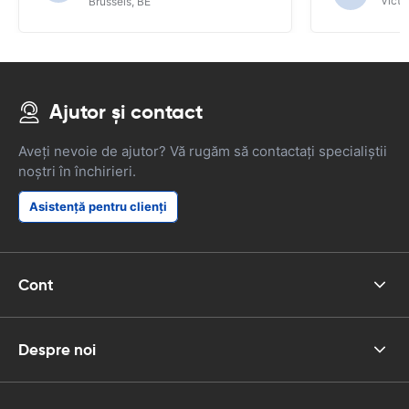
Victor
Brussels, BE
funcțiile SAT NAV.
Ajutor și contact
Aveți nevoie de ajutor? Vă rugăm să contactați specialiștii
noștri în închirieri.
Asistență pentru clienți
Cont
Despre noi