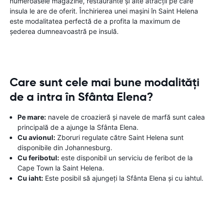
numeroasele magazine, restaurante și alte atracții pe care
insula le are de oferit. Închirierea unei mașini în Saint Helena
este modalitatea perfectă de a profita la maximum de
șederea dumneavoastră pe insulă.
Care sunt cele mai bune modalități
de a intra în Sfânta Elena?
Pe mare:
navele de croazieră și navele de marfă sunt calea
principală de a ajunge la Sfânta Elena.
Cu avionul:
Zboruri regulate către Saint Helena sunt
disponibile din Johannesburg.
Cu feribotul:
este disponibil un serviciu de feribot de la
Cape Town la Saint Helena.
Cu iaht:
Este posibil să ajungeți la Sfânta Elena și cu iahtul.