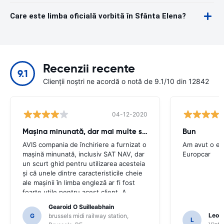
Care este limba oficială vorbită în Sfânta Elena?
Recenzii recente
9.1
Clienții noștri ne acordă o notă de 9.1/10 din 12842
04-12-2020
Mașina minunată, dar mai multe sfaturi necesare
Bun
AVIS compania de închiriere a furnizat o
Am avut o ex
mașină minunată, inclusiv SAT NAV, dar
Europcar
un scurt ghid pentru utilizarea acesteia
și că unele dintre caracteristicile cheie
ale mașinii în limba engleză ar fi fost
foarte utile pentru acest client. A
trebuit să cerem un număr de localnici
Gearoid O Suilleabhain
pentru îndrumare și numai pentru că am
Leon
G
brussels midi railway station,
L
putea să nu ne-am dat seama de