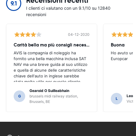
Recensioni recenti
9.1
I clienti ci valutano con un 9.1/10 su 12840
recensioni
04-12-2020
Carità bella ma più consigli necessari
Buona
AVIS la compagnia di noleggio ha
Ho avuto un'
fornito una bella macchina inclusa SAT
Europcar
NAV ma una breve guida al suo utilizzo
e quella di alcune delle caratteristiche
chiave dell'auto in inglese sarebbe
stata molto utile per questo cliente.
Abbiamo dovuto chiedere a un certo
Gearoid O Suilleabhain
numero di locali per la guida e solo per
Leon
G
brussels midi railway station,
L
che non avremmo potuto capire le
Victor
Brussels, BE
funzioni del SAT NAV.