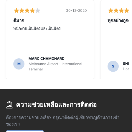
30-12-2020
ดีมาก
ทุกอย่างถูกต
พนักงานเป็นมิตรและเป็นมิตร
MARC CHAMONARD
SHU
M
Melbourne Airport - International
S
Hobar
Terminal
ความช่วยเหลือและการติดต่อ
ต้องการความช่วยเหลือ? กรุณาติดต่อผู้เชี่ยวชาญด้านการเช่า
ของเรา