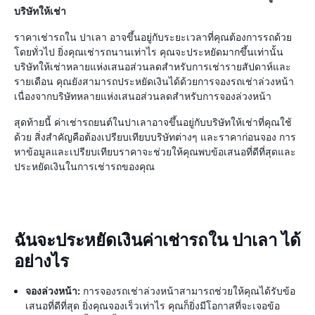
บริษัทให้เช่า
ราคาเช่ารถใน ปาเลา อาจขึ้นอยู่กับระยะเวลาที่คุณต้องการรถด้วย
โดยทั่วไป ยิ่งคุณเช่ารถนานเท่าไร คุณจะประหยัดมากขึ้นเท่านั้น
บริษัทให้เช่าหลายแห่งเสนอส่วนลดสำหรับการเช่ารายสัปดาห์และ
รายเดือน คุณยังสามารถประหยัดเงินได้ด้วยการจองรถเช่าล่วงหน้า
เนื่องจากบริษัทหลายแห่งเสนอส่วนลดสำหรับการจองล่วงหน้า
สุดท้ายนี้ ค่าเช่ารถยนต์ในปาเลาอาจขึ้นอยู่กับบริษัทให้เช่าที่คุณใช้
ด้วย สิ่งสำคัญคือต้องเปรียบเทียบบริษัทต่างๆ และราคาก่อนจอง การ
หาข้อมูลและเปรียบเทียบราคาจะช่วยให้คุณพบข้อเสนอที่ดีที่สุดและ
ประหยัดเงินในการเช่ารถของคุณ
ฉันจะประหยัดเงินค่าเช่ารถใน ปาเลา ได้
อย่างไร
จองล่วงหน้า:
การจองรถเช่าล่วงหน้าสามารถช่วยให้คุณได้รับข้อ
เสนอที่ดีที่สุด ยิ่งคุณจองเร็วเท่าไร คุณก็ยิ่งมีโอกาสที่จะเจอข้อ