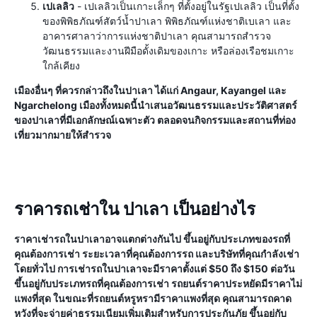
เปเลลิว
- เปเลลิวเป็นเกาะเล็กๆ ที่ตั้งอยู่ในรัฐเปเลลิว เป็นที่ตั้ง
ของพิพิธภัณฑ์สัตว์น้ำปาเลา พิพิธภัณฑ์แห่งชาติเบเลา และ
อาคารศาลาว่าการแห่งชาติปาเลา คุณสามารถสำรวจ
วัฒนธรรมและงานฝีมือดั้งเดิมของเกาะ หรือล่องเรือชมเกาะ
ใกล้เคียง
เมืองอื่นๆ ที่ควรกล่าวถึงในปาเลา ได้แก่ Angaur, Kayangel และ
Ngarchelong เมืองทั้งหมดนี้นำเสนอวัฒนธรรมและประวัติศาสตร์
ของปาเลาที่มีเอกลักษณ์เฉพาะตัว ตลอดจนกิจกรรมและสถานที่ท่อง
เที่ยวมากมายให้สำรวจ
ราคารถเช่าใน ปาเลา เป็นอย่างไร
ราคาเช่ารถในปาเลาอาจแตกต่างกันไป ขึ้นอยู่กับประเภทของรถที่
คุณต้องการเช่า ระยะเวลาที่คุณต้องการรถ และบริษัทที่คุณกำลังเช่า
โดยทั่วไป การเช่ารถในปาเลาจะมีราคาตั้งแต่ $50 ถึง $150 ต่อวัน
ขึ้นอยู่กับประเภทรถที่คุณต้องการเช่า รถยนต์ราคาประหยัดมีราคาไม่
แพงที่สุด ในขณะที่รถยนต์หรูหรามีราคาแพงที่สุด คุณสามารถคาด
หวังที่จะจ่ายค่าธรรมเนียมเพิ่มเติมสำหรับการประกันภัย ขึ้นอยู่กับ