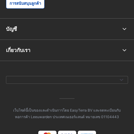
การสนับสนุนลูกค้า
บัญชี
เกี่ยวกับเรา
เว็บไซต์นี้เป็นของและดำเนินการโดย EasyTerra BV และจดทะเบียนกับ
หอการค้า Leeuwarden ประเทศเนเธอร์แลนด์ หมายเลข 01104443