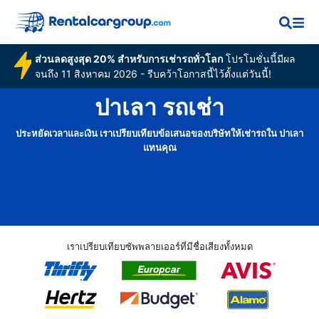
ส่วนลดสูงสุด 20% สำหรับการเช่ารถทั่วโลก
โปรโมชั่นนี้มีผล
จนถึง 11 สิงหาคม 2026 - รีบคว้าโอกาสนี้ไว้ตั้งแต่วันนี้!
ปาเลา รถเช่า
ประหยัดเวลาและเงิน เราเปรียบเทียบข้อเสนอของบริษัทให้เช่ารถใน ปาเลา
แทนคุณ
เราเปรียบเทียบซัพพลายเออร์ที่มีชื่อเสียงทั้งหมด