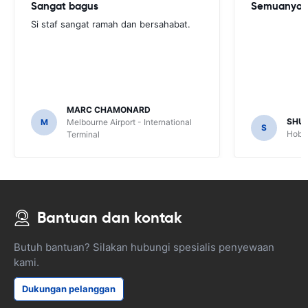
Sangat bagus
Semuanya b
Si staf sangat ramah dan bersahabat.
MARC CHAMONARD
SHU
M
Melbourne Airport - International
S
Hobar
Terminal
Bantuan dan kontak
Butuh bantuan? Silakan hubungi spesialis penyewaan
kami.
Dukungan pelanggan