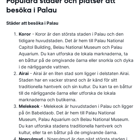
Populära städer och platser att
besöka i Palau
Städer att besöka i Palau
Koror
- Koror är den största staden i Palau och den
tidigare huvudstaden. Det är hem till Palau National
Capitol Building, Belau National Museum och Palau
Aquarium. Du kan utforska de lokala marknaderna, ta
en båttur på de omgivande öarna eller snorkla och dyka
i de närliggande vattnen.
Airai
- Airai är en liten stad som ligger i delstaten Airai.
Staden har en vacker strand och är känd för sitt
traditionella hantverk och sin kultur. Du kan ta en båttur
till de närliggande öarna eller utforska de lokala
marknaderna och butikerna.
Melekeok
- Melekeok är huvudstaden i Palau och ligger
på ön Babeldaob. Det är hem till Palau National
Museum, Palau Aquarium och Belau National Museum.
Du kan utforska stadens traditionella hantverk och
kultur, eller ta en båttur på de omgivande öarna.
Ngerulmud
- Ngerulmud är den näst största staden i