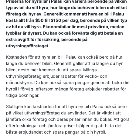
Priserna för hyrbilar i Palau kan variera beroende på vilken
typ av bil du vill hyra, hur länge du behöver bilen och vilket
företag du hyr av. Generellt kommer att hyra en bil i Palau
kosta allt från $50 till $150 per dag, beroende på vilken typ
av bil du vill hyra. Ekonomibilar är mest prisvärda, medan
lyxbilar är dyrast. Du kan också förvänta dig att betala en
extra avgift för försäkring, beroende på
uthyrningsföretaget.
Kostnaden för att hyra en bil i Palau kan också bero på hur
länge du behöver bilen. Generellt gäller att ju längre du hyr
bilen, desto mer kommer du att spara. Många
uthyrningsföretag erbjuder rabatter för vecko- och
månadshyror. Du kan också spara pengar genom att boka din
hyrbil i förväg, eftersom många företag erbjuder rabatter för
tidiga bokningar.
Slutligen kan kostnaden för att hyra en bil i Palau också bero
på vilket uthyrningsföretag du använder. Det är viktigt att
jämföra olika företag och deras priser innan du bokar. Att göra
efterforskningar och jämföra priser hjälper dig att hitta det
bästa erbjudandet och spara pengar på din hyrbil.