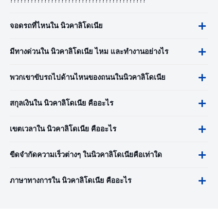
จอดรถที่ไหนใน นิวคาลิโดเนีย
มีทางด่วนใน นิวคาลิโดเนีย ไหม และทำงานอย่างไร
พวกเขาขับรถไปด้านไหนของถนนในนิวคาลิโดเนีย
สกุลเงินใน นิวคาลิโดเนีย คืออะไร
เขตเวลาใน นิวคาลิโดเนีย คืออะไร
ขีดจำกัดความเร็วต่างๆ ในนิวคาลิโดเนียคือเท่าใด
ภาษาทางการใน นิวคาลิโดเนีย คืออะไร