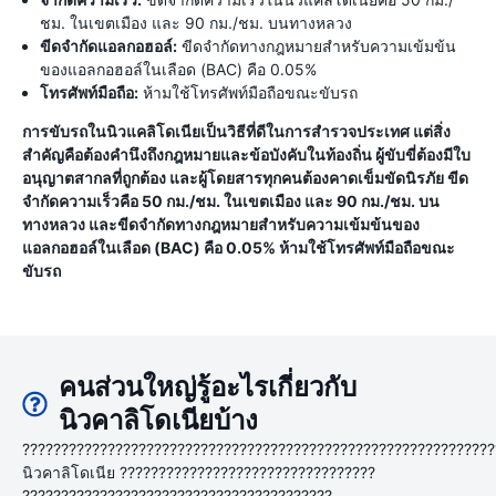
ชม. ในเขตเมือง และ 90 กม./ชม. บนทางหลวง
ขีดจำกัดแอลกอฮอล์:
ขีดจำกัดทางกฎหมายสำหรับความเข้มข้น
ของแอลกอฮอล์ในเลือด (BAC) คือ 0.05%
โทรศัพท์มือถือ:
ห้ามใช้โทรศัพท์มือถือขณะขับรถ
การขับรถในนิวแคลิโดเนียเป็นวิธีที่ดีในการสำรวจประเทศ แต่สิ่ง
สำคัญคือต้องคำนึงถึงกฎหมายและข้อบังคับในท้องถิ่น ผู้ขับขี่ต้องมีใบ
อนุญาตสากลที่ถูกต้อง และผู้โดยสารทุกคนต้องคาดเข็มขัดนิรภัย ขีด
จำกัดความเร็วคือ 50 กม./ชม. ในเขตเมือง และ 90 กม./ชม. บน
ทางหลวง และขีดจำกัดทางกฎหมายสำหรับความเข้มข้นของ
แอลกอฮอล์ในเลือด (BAC) คือ 0.05% ห้ามใช้โทรศัพท์มือถือขณะ
ขับรถ
คนส่วนใหญ่รู้อะไรเกี่ยวกับ
นิวคาลิโดเนียบ้าง
?????????????????????????????????????????????????????????????
นิวคาลิโดเนีย ?????????????????????????????????
????????????????????????????????????????