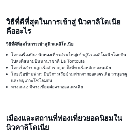
วิธีที่ดีที่สุดในการเข้าสู่ นิวคาลิโดเนีย
คืออะไร
วิธีที่ดีที่สุดในการเข้าสู่นิวแคลิโดเนีย
โดยเครื่องบิน: นักท่องเที่ยวส่วนใหญ่เข้าสู่นิวแคลิโดเนียโดยบิน
ไปลงที่สนามบินนานาชาติ La Tontouta
โดยเรือสำราญ: เรือสำราญมาถึงที่ท่าเรือหลักของนูเมีย
โดยเรือข้ามฟาก: มีบริการเรือข้ามฟากจากออสเตรเลีย วานูอาตู
และหมู่เกาะโซโลมอน
ทางถนน: มีทางเชื่อมต่อจากออสเตรเลีย
เมืองและสถานที่ท่องเที่ยวยอดนิยมใน
นิวคาลิโดเนีย