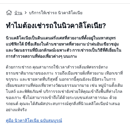
บ้าน
บริการให้เช่ารถ นิวคาลิโดเนีย
ทำไมต้องเช่ารถในนิวคาลิโดเนีย?
นิวแคลิโดเนียเป็นดินแดนฝรั่งเศสที่สวยงามที่ตั้งอยู่ในมหาสมุทร
แปซิฟิกใต้ มีชื่อเสียงในด้านชายหาดที่สวยงาม ป่าฝนอันเขียวชอุ่ม
และวัฒนธรรมที่มีเอกลักษณ์เฉพาะตัว การเช่ารถเป็นวิธีที่ดีเยี่ยมใน
การสำรวจสถานที่ท่องเที่ยวต่างๆ บนเกาะ
ด้วยการเช่ารถ คุณสามารถใช้เวลาสำรวจสิ่งมหัศจรรย์ทาง
ธรรมชาติมากมายของเกาะ รวมถึงเมืองชายฝั่งที่สวยงาม เทือกเขาที่
ขรุขระ และชายหาดที่บริสุทธิ์ นอกจากนี้คุณยังจะมีอิสระในการ
เยี่ยมชมสถานที่ท่องเที่ยวทางวัฒนธรรมมากมาย เช่น หมู่บ้านดั้งเดิม
โบสถ์ และพิพิธภัณฑ์ บริการรถเช่ายังช่วยให้คุณเข้าถึงพื้นที่ห่างไกล
ของเกาะ ซึ่งไม่สามารถเข้าถึงได้ด้วยระบบขนส่งสาธารณะ ด้วย
รถยนต์ คุณจะได้สัมผัสประสบการณ์ทุกสิ่งที่นิวแคลิโดเนียนำเสนอ
อย่างแท้จริง
คู่มือ นิวคาลิโดเนีย ฉบับสมบูรณ์