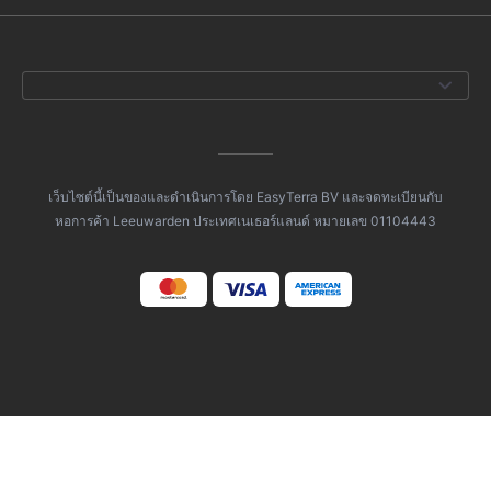
เว็บไซต์นี้เป็นของและดำเนินการโดย EasyTerra BV และจดทะเบียนกับ
หอการค้า Leeuwarden ประเทศเนเธอร์แลนด์ หมายเลข 01104443