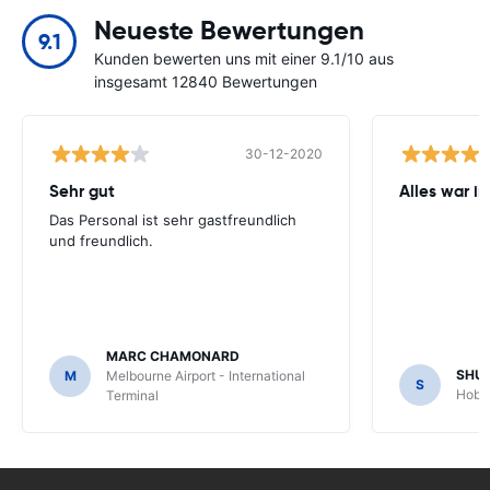
Neueste Bewertungen
9.1
Kunden bewerten uns mit einer 9.1/10 aus
insgesamt 12840 Bewertungen
30-12-2020
Sehr gut
Alles war i
Das Personal ist sehr gastfreundlich
und freundlich.
MARC CHAMONARD
SHU
M
Melbourne Airport - International
S
Hobar
Terminal