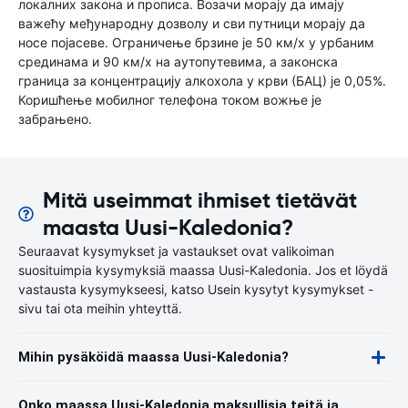
локалних закона и прописа. Возачи морају да имају
важећу међународну дозволу и сви путници морају да
носе појасеве. Ограничење брзине је 50 км/х у урбаним
срединама и 90 км/х на аутопутевима, а законска
граница за концентрацију алкохола у крви (БАЦ) је 0,05%.
Коришћење мобилног телефона током вожње је
забрањено.
Mitä useimmat ihmiset tietävät
maasta Uusi-Kaledonia?
Seuraavat kysymykset ja vastaukset ovat valikoiman
suosituimpia kysymyksiä maassa Uusi-Kaledonia. Jos et löydä
vastausta kysymykseesi, katso Usein kysytyt kysymykset -
sivu tai ota meihin yhteyttä.
Mihin pysäköidä maassa Uusi-Kaledonia?
Onko maassa Uusi-Kaledonia maksullisia teitä ja