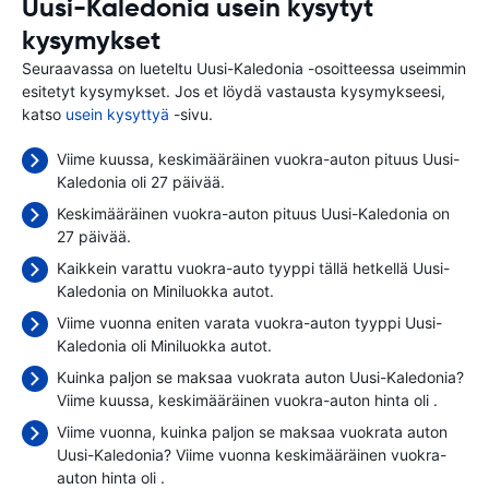
Uusi-Kaledonia usein kysytyt
kysymykset
Seuraavassa on lueteltu Uusi-Kaledonia -osoitteessa useimmin
esitetyt kysymykset. Jos et löydä vastausta kysymykseesi,
katso
usein kysyttyä
-sivu.
Viime kuussa, keskimääräinen vuokra-auton pituus Uusi-
Kaledonia oli 27 päivää.
Keskimääräinen vuokra-auton pituus Uusi-Kaledonia on
27 päivää.
Kaikkein varattu vuokra-auto tyyppi tällä hetkellä Uusi-
Kaledonia on Miniluokka autot.
Viime vuonna eniten varata vuokra-auton tyyppi Uusi-
Kaledonia oli Miniluokka autot.
Kuinka paljon se maksaa vuokrata auton Uusi-Kaledonia?
Viime kuussa, keskimääräinen vuokra-auton hinta oli
.
Viime vuonna, kuinka paljon se maksaa vuokrata auton
Uusi-Kaledonia? Viime vuonna keskimääräinen vuokra-
auton hinta oli
.