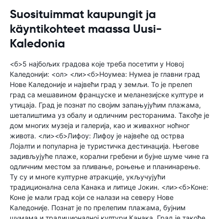
Suosituimmat kaupungit ja
käyntikohteet maassa Uusi-
Kaledonia
<б>5 најбољих градова које треба посетити у Новој
Каледонији: <ол> <ли><б>Ноумеа: Нумеа је главни град
Нове Каледоније и највећи град у земљи. То је прелеп
град са мешавином француске и меланезијске културе и
утицаја. Град је познат по својим запањујућим плажама,
шеталиштима уз обалу и одличним ресторанима. Такође је
дом многих музеја и галерија, као и живахног ноћног
живота. <ли><б>Лифоу: Лифоу је највеће од острва
Лојалти и популарна је туристичка дестинација. Његове
задивљујуће плаже, корални гребени и бујне шуме чине га
одличним местом за пливање, роњење и планинарење.
Ту су и многе културне атракције, укључујући
традиционална села Канака и литице Јокин. <ли><б>Коне:
Коне је мали град који се налази на северу Нове
Каледоније. Познат је по прелепим плажама, бујним
шумама и традиционалној култури Канака. Град је такође