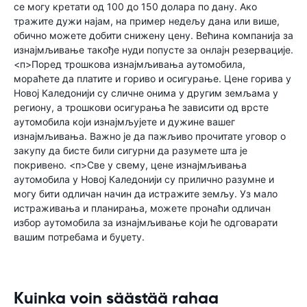
се могу кретати од 100 до 150 долара по дану. Ако
тражите дужи најам, на пример недељу дана или више,
обично можете добити снижену цену. Већина компанија за
изнајмљивање такође нуди попусте за онлајн резервације.
<п>Поред трошкова изнајмљивања аутомобила,
мораћете да платите и гориво и осигурање. Цене горива у
Новој Каледонији су сличне онима у другим земљама у
региону, а трошкови осигурања ће зависити од врсте
аутомобила који изнајмљујете и дужине вашег
изнајмљивања. Важно је да пажљиво прочитате уговор о
закупу да бисте били сигурни да разумете шта је
покривено. <п>Све у свему, цене изнајмљивања
аутомобила у Новој Каледонији су прилично разумне и
могу бити одличан начин да истражите земљу. Уз мало
истраживања и планирања, можете пронаћи одличан
избор аутомобила за изнајмљивање који ће одговарати
вашим потребама и буџету.
Kuinka voin säästää rahaa