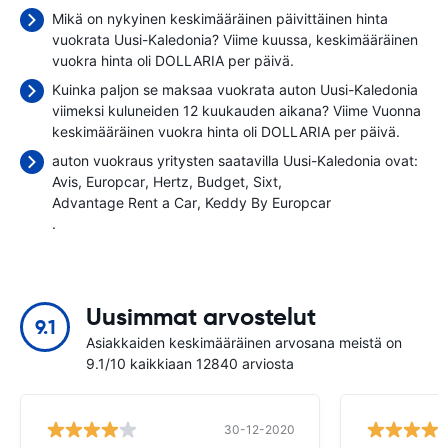
Mikä on nykyinen keskimääräinen päivittäinen hinta
vuokrata Uusi-Kaledonia? Viime kuussa, keskimääräinen
vuokra hinta oli
DOLLARIA per päivä.
Kuinka paljon se maksaa vuokrata auton Uusi-Kaledonia
viimeksi kuluneiden 12 kuukauden aikana? Viime Vuonna
keskimääräinen vuokra hinta oli
DOLLARIA per päivä.
auton vuokraus yritysten saatavilla Uusi-Kaledonia ovat:
Avis
Europcar
Hertz
Budget
Sixt
Advantage Rent a Car
Keddy By Europcar
.
Uusimmat arvostelut
9.1
Asiakkaiden keskimääräinen arvosana meistä on
9.1/10 kaikkiaan 12840 arviosta
30-12-2020