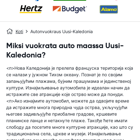
Koti
Autonvuokraus Uusi-Kaledonia
Miksi vuokrata auto maassa Uusi-
Kaledonia?
<п>Нова Каледонија је прелепа француска територија која
се налази у јужном Тихом океану. Познат је по својим
запањујућим плажама, бујним прашумама и јединственој
култури. Изнајмљивање аутомобила је идеалан начин да
истражите све атракције које острво може да понуди.
<п>Ако изнајмите аутомобил, можете да одвојите време
да истражите многа природна чуда острва, укључујући
његове задивљујуће приобалне градове, кршевите
планинске ланце и нетакнуте плаже. Такође ћете имати
слободу да посетите многе културне атракције, као што су
традиционална села, цркве и музеји. Изнајмљивање