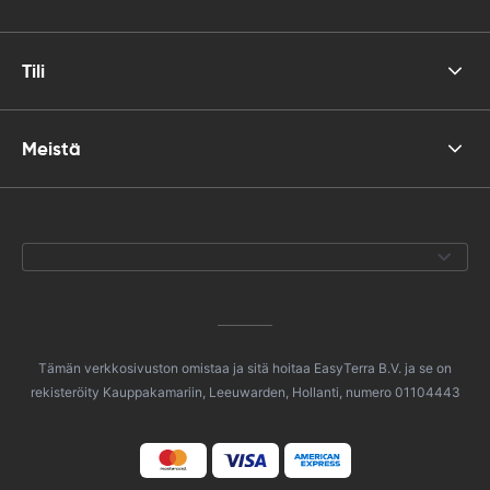
Tili
Meistä
Tämän verkkosivuston omistaa ja sitä hoitaa EasyTerra B.V. ja se on
rekisteröity Kauppakamariin, Leeuwarden, Hollanti, numero 01104443