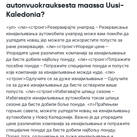
autonvuokrauksesta maassa Uusi-
Kaledonia?
<ул> <ли><стронг>Резервирајте унапред – Резервисање
изнајмљивања аутомобила унапред може вам помоћи да
уштедите новац јер можете да искористите попусте за
ране резервације. <ли><стронг>Упореди цене –
Упоредите цене различитих компанија за изнајмљивање
да бисте добили најбољу понуду. <ли><стронг>Потражите
посебне понуде – Потражите специјалне понуде и попусте
које компаније за изнајмљивање можда нуде. <ли>
<стронг>Одлучите се за дуже изнајмљивање – Одлучите
се за дуже изнајмљивање да бисте остварили више
попуста. <ли><стронг>Избегавајте шпицу сезоне –
Избегавајте изнајмљивање аутомобила током шпице
сезоне да бисте добили боље понуде. <п>Праћењем
горњих савета, можете уштедети новац на изнајмљивању
аутомобила у Новој Каледонији. Важно је да упоредите
цене различитих компанија за изнајмљивање и потражите
специјалне понуде да бисте добили најбољу понуду.
Поред тога, одлучивање за дуже изнајмљивање и