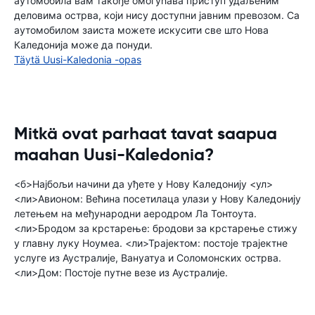
аутомобила вам такође омогућава приступ удаљеним
деловима острва, који нису доступни јавним превозом. Са
аутомобилом заиста можете искусити све што Нова
Каледонија може да понуди.
Täytä Uusi-Kaledonia -opas
Mitkä ovat parhaat tavat saapua
maahan Uusi-Kaledonia?
<б>Најбољи начини да уђете у Нову Каледонију <ул>
<ли>Авионом: Већина посетилаца улази у Нову Каледонију
летењем на међународни аеродром Ла Тонтоута.
<ли>Бродом за крстарење: бродови за крстарење стижу
у главну луку Ноумеа. <ли>Трајектом: постоје трајектне
услуге из Аустралије, Вануатуа и Соломонских острва.
<ли>Дом: Постоје путне везе из Аустралије.