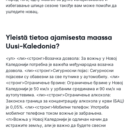
избегавање шпице сезоне такође вам може помоћи да
уштедите новац.
Yleistä tietoa ajamisesta maassa
Uusi-Kaledonia?
<ул> <ли><стронг>Возачка дозвола: За вожњу у Новој
Каледонији потребна је важећа међународна возачка
дозвола. <ли><стронг>Сигурносни појас: Сигурносни
појасеви су обавезни за све путнике у аутомобилу. <ли>
<стронг>Ограничење брзине: Ограничење брзине у Новој
Каледонији је 50 км/х у урбаним срединама и 90 км/х на
аутопутевима. <ли><стронг>Ограничење алкохола:
Законска граница за концентрацију алкохола у крви (БАЦ)
је 0,05%. <ли><стронг>Мобилни телефон: Употреба
мобилног телефона током вожње је забрањена.
<п>Вожња у Новој Каледонији је одличан начин да
истражите земљу, али је важно да будете свесни