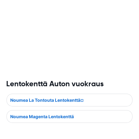
Lentokenttä Auton vuokraus
Noumea La Tontouta Lentokenttã¤
Noumea Magenta Lentokenttä