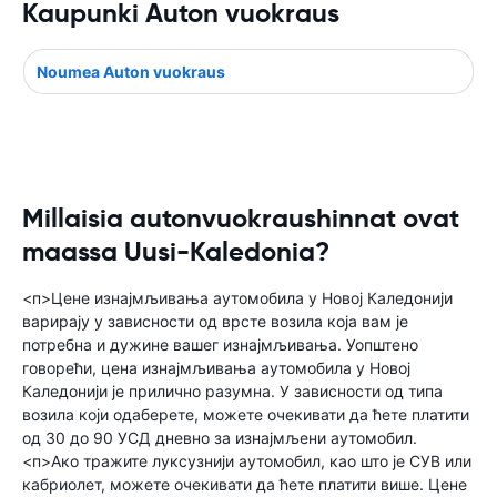
Kaupunki Auton vuokraus
Noumea Auton vuokraus
Millaisia autonvuokraushinnat ovat
maassa Uusi-Kaledonia?
<п>Цене изнајмљивања аутомобила у Новој Каледонији
варирају у зависности од врсте возила која вам је
потребна и дужине вашег изнајмљивања. Уопштено
говорећи, цена изнајмљивања аутомобила у Новој
Каледонији је прилично разумна. У зависности од типа
возила који одаберете, можете очекивати да ћете платити
од 30 до 90 УСД дневно за изнајмљени аутомобил.
<п>Ако тражите луксузнији аутомобил, као што је СУВ или
кабриолет, можете очекивати да ћете платити више. Цене