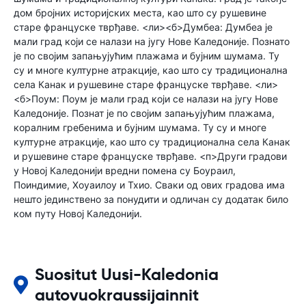
дом бројних историјских места, као што су рушевине
старе француске тврђаве. <ли><б>Думбеа: Думбеа је
мали град који се налази на југу Нове Каледоније. Познато
је по својим запањујућим плажама и бујним шумама. Ту
су и многе културне атракције, као што су традиционална
села Канак и рушевине старе француске тврђаве. <ли>
<б>Поум: Поум је мали град који се налази на југу Нове
Каледоније. Познат је по својим запањујућим плажама,
коралним гребенима и бујним шумама. Ту су и многе
културне атракције, као што су традиционална села Канак
и рушевине старе француске тврђаве. <п>Други градови
у Новој Каледонији вредни помена су Боураил,
Поиндимие, Хоуаилоу и Тхио. Сваки од ових градова има
нешто јединствено за понудити и одличан су додатак било
ком путу Новој Каледонији.
Suositut Uusi-Kaledonia
autovuokraussijainnit