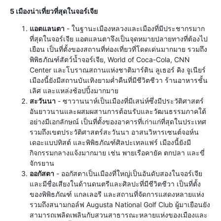
5 เมืองน่าเที่ยวที่สุดในจอร์เจีย
แอตแลนตา
- ในฐานะเมืองหลวงและเมืองที่มีประชากรมาก
ที่สุดในจอร์เจีย แอตแลนตาจึงเป็นจุดหมายปลายทางที่ต้องไป
เยือน เป็นที่ตั้งของสถานที่ท่องเที่ยวที่โดดเด่นมากมาย รวมถึง
พิพิธภัณฑ์สัตว์น้ำจอร์เจีย, World of Coca-Cola, CNN
Center และโบราณสถานแห่งชาติมาร์ติน ลูเธอร์ คิง จูเนียร์
เมืองนี้ยังมีสถานบันเทิงยามค่ำคืนที่มีชีวิตชีวา ร้านอาหารชั้น
เลิศ และแหล่งช้อปปิ้งมากมาย
สะวันนา
- ซาวานนาห์เป็นเมืองที่มีเสน่ห์ซึ่งมีประวัติศาสตร์
อันยาวนานและผสมผสานการต้อนรับและวัฒนธรรมภาคใต้
อย่างมีเอกลักษณ์ เป็นที่ตั้งของอาคารที่เก่าแก่ที่สุดในประเทศ
รวมถึงเขตประวัติศาสตร์สะวันนา อาสนวิหารเซนต์จอห์น
เดอะแบปทิสต์ และพิพิธภัณฑ์ศิลปะเทลแฟร์ เมืองนี้ยังมี
กิจกรรมกลางแจ้งมากมาย เช่น พายเรือคายัค ตกปลา และขี่
จักรยาน
ออกัสตา
- ออกัสตาเป็นเมืองที่ใหญ่เป็นอันดับสองในจอร์เจีย
และมีชื่อเสียงในด้านดนตรีและศิลปะที่มีชีวิตชีวา เป็นที่ตั้ง
ของพิพิธภัณฑ์ แกลเลอรี และสถานที่จัดการแสดงหลายแห่ง
รวมถึงสนามกอล์ฟ Augusta National Golf Club ผู้มาเยือนยัง
สามารถเพลิดเพลินกับสวนสาธารณะหลายแห่งของเมืองและ