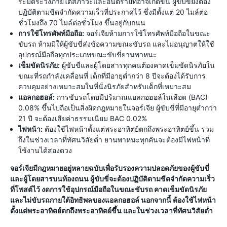
ระมัดระวังภายใต้สภาวะและอันตรายที่อาจเกิดขึ้น ผู้ขับขี่ยังต้อง
ปฏิบัติตามขีดจำกัดความเร็วที่ประกาศไว้ ซึ่งมีตั้งแต่ 20 ไมล์ต่อ
ชั่วโมงถึง 70 ไมล์ต่อชั่วโมง ขึ้นอยู่กับถนน
การใช้โทรศัพท์มือถือ:
จอร์เจียห้ามการใช้โทรศัพท์มือถือในขณะ
ขับรถ ห้ามมิให้ผู้ขับขี่ส่งข้อความขณะขับรถ และไม่อนุญาตให้ใช้
อุปกรณ์มือถือทุกประเภทขณะขับขี่ยานพาหนะ
เข็มขัดนิรภัย:
ผู้ขับขี่และผู้โดยสารทุกคนต้องคาดเข็มขัดนิรภัยใน
ขณะที่รถกำลังเคลื่อนที่ เด็กที่มีอายุต่ำกว่า 8 ปีจะต้องได้รับการ
ควบคุมอย่างเหมาะสมในที่นั่งนิรภัยสำหรับเด็กที่เหมาะสม
แอลกอฮอล์:
การขับรถโดยมีปริมาณแอลกอฮอล์ในเลือด (BAC)
0.08% ขึ้นไปถือเป็นสิ่งผิดกฎหมายในจอร์เจีย ผู้ขับขี่ที่มีอายุต่ำกว่า
21 ปี จะต้องเสียค่าธรรมเนียม BAC 0.02%
ไฟหน้า:
ต้องใช้ไฟหน้าตั้งแต่พระอาทิตย์ตกถึงพระอาทิตย์ขึ้น รวม
ถึงในช่วงเวลาที่ทัศนวิสัยต่ำ ยานพาหนะทุกคันจะต้องมีไฟหน้าที่
ใช้งานได้สองดวง
จอร์เจียมีกฎหมายอยู่หลายฉบับเพื่อรับรองความปลอดภัยของผู้ขับขี่
และผู้โดยสารบนท้องถนน ผู้ขับขี่จะต้องปฏิบัติตามขีดจำกัดความเร็ว
ที่โพสต์ไว้ งดการใช้อุปกรณ์มือถือในขณะขับรถ คาดเข็มขัดนิรภัย
และไม่ขับรถภายใต้อิทธิพลของแอลกอฮอล์ นอกจากนี้ ต้องใช้ไฟหน้า
ตั้งแต่พระอาทิตย์ตกถึงพระอาทิตย์ขึ้น และในช่วงเวลาที่ทัศนวิสัยต่ำ