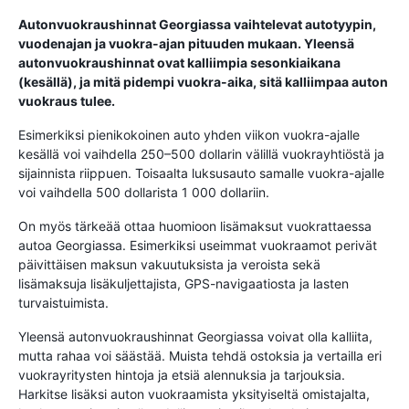
Autonvuokraushinnat Georgiassa vaihtelevat autotyypin,
vuodenajan ja vuokra-ajan pituuden mukaan. Yleensä
autonvuokraushinnat ovat kalliimpia sesonkiaikana
(kesällä), ja mitä pidempi vuokra-aika, sitä kalliimpaa auton
vuokraus tulee.
Esimerkiksi pienikokoinen auto yhden viikon vuokra-ajalle
kesällä voi vaihdella 250–500 dollarin välillä vuokrayhtiöstä ja
sijainnista riippuen. Toisaalta luksusauto samalle vuokra-ajalle
voi vaihdella 500 dollarista 1 000 dollariin.
On myös tärkeää ottaa huomioon lisämaksut vuokrattaessa
autoa Georgiassa. Esimerkiksi useimmat vuokraamot perivät
päivittäisen maksun vakuutuksista ja veroista sekä
lisämaksuja lisäkuljettajista, GPS-navigaatiosta ja lasten
turvaistuimista.
Yleensä autonvuokraushinnat Georgiassa voivat olla kalliita,
mutta rahaa voi säästää. Muista tehdä ostoksia ja vertailla eri
vuokrayritysten hintoja ja etsiä alennuksia ja tarjouksia.
Harkitse lisäksi auton vuokraamista yksityiseltä omistajalta,