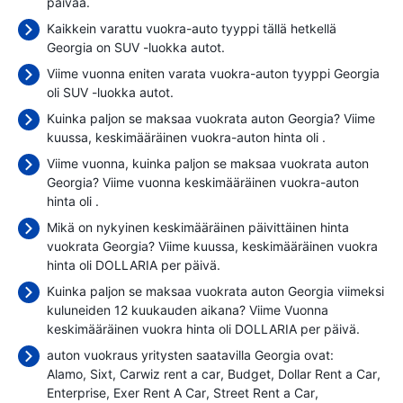
päivää.
Kaikkein varattu vuokra-auto tyyppi tällä hetkellä
Georgia on SUV -luokka autot.
Viime vuonna eniten varata vuokra-auton tyyppi Georgia
oli SUV -luokka autot.
Kuinka paljon se maksaa vuokrata auton Georgia? Viime
kuussa, keskimääräinen vuokra-auton hinta oli
.
Viime vuonna, kuinka paljon se maksaa vuokrata auton
Georgia? Viime vuonna keskimääräinen vuokra-auton
hinta oli
.
Mikä on nykyinen keskimääräinen päivittäinen hinta
vuokrata Georgia? Viime kuussa, keskimääräinen vuokra
hinta oli
DOLLARIA per päivä.
Kuinka paljon se maksaa vuokrata auton Georgia viimeksi
kuluneiden 12 kuukauden aikana? Viime Vuonna
keskimääräinen vuokra hinta oli
DOLLARIA per päivä.
auton vuokraus yritysten saatavilla Georgia ovat:
Alamo
Sixt
Carwiz rent a car
Budget
Dollar Rent a Car
Enterprise
Exer Rent A Car
Street Rent a Car