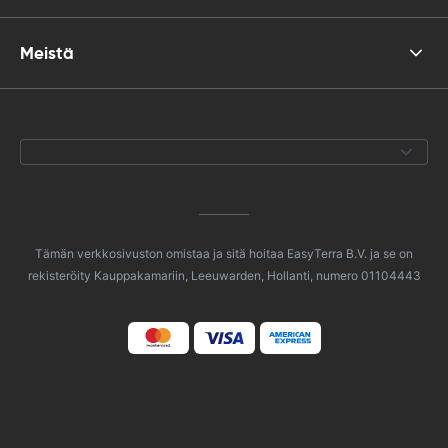
Meistä
Tämän verkkosivuston omistaa ja sitä hoitaa EasyTerra B.V. ja se on
rekisteröity Kauppakamariin, Leeuwarden, Hollanti, numero 01104443