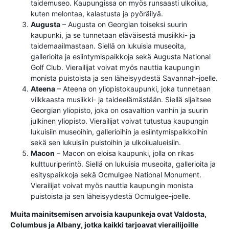
taidemuseo. Kaupungissa on myös runsaasti ulkoilua,
kuten melontaa, kalastusta ja pyöräilyä.
Augusta
– Augusta on Georgian toiseksi suurin
kaupunki, ja se tunnetaan eläväisestä musiikki- ja
taidemaailmastaan. Siellä on lukuisia museoita,
gallerioita ja esiintymispaikkoja sekä Augusta National
Golf Club. Vierailijat voivat myös nauttia kaupungin
monista puistoista ja sen läheisyydestä Savannah-joelle.
Ateena
– Ateena on yliopistokaupunki, joka tunnetaan
vilkkaasta musiikki- ja taideelämästään. Siellä sijaitsee
Georgian yliopisto, joka on osavaltion vanhin ja suurin
julkinen yliopisto. Vierailijat voivat tutustua kaupungin
lukuisiin museoihin, gallerioihin ja esiintymispaikkoihin
sekä sen lukuisiin puistoihin ja ulkoilualueisiin.
Macon
– Macon on eloisa kaupunki, jolla on rikas
kulttuuriperintö. Siellä on lukuisia museoita, gallerioita ja
esityspaikkoja sekä Ocmulgee National Monument.
Vierailijat voivat myös nauttia kaupungin monista
puistoista ja sen läheisyydestä Ocmulgee-joelle.
Muita mainitsemisen arvoisia kaupunkeja ovat Valdosta,
Columbus ja Albany, jotka kaikki tarjoavat vierailijoille