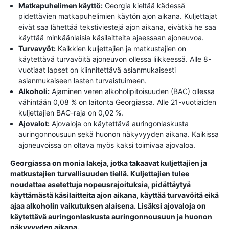
Matkapuhelimen käyttö:
Georgia kieltää kädessä
pidettävien matkapuhelimien käytön ajon aikana. Kuljettajat
eivät saa lähettää tekstiviestejä ajon aikana, eivätkä he saa
käyttää minkäänlaisia ​​käsilaitteita ajaessaan ajoneuvoa.
Turvavyöt:
Kaikkien kuljettajien ja matkustajien on
käytettävä turvavöitä ajoneuvon ollessa liikkeessä. Alle 8-
vuotiaat lapset on kiinnitettävä asianmukaisesti
asianmukaiseen lasten turvaistuimeen.
Alkoholi:
Ajaminen veren alkoholipitoisuuden (BAC) ollessa
vähintään 0,08 % on laitonta Georgiassa. Alle 21-vuotiaiden
kuljettajien BAC-raja on 0,02 %.
Ajovalot:
Ajovaloja on käytettävä auringonlaskusta
auringonnousuun sekä huonon näkyvyyden aikana. Kaikissa
ajoneuvoissa on oltava myös kaksi toimivaa ajovaloa.
Georgiassa on monia lakeja, jotka takaavat kuljettajien ja
matkustajien turvallisuuden tiellä. Kuljettajien tulee
noudattaa asetettuja nopeusrajoituksia, pidättäytyä
käyttämästä käsilaitteita ajon aikana, käyttää turvavöitä eikä
ajaa alkoholin vaikutuksen alaisena. Lisäksi ajovaloja on
käytettävä auringonlaskusta auringonnousuun ja huonon
näkyvyyden aikana.