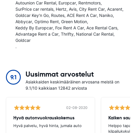
Autounion Car Rental
Europcar
Rentmotors
SurPrice car rentals
Hertz
Avis
City Rent Car
Acarent
Goldcar Key'n Go
Routes
ACE Rent A Car
Naniko
Abbycar
Optimo Rent
Green Motion
Keddy By Europcar
Fox Rent A Car
Ace Rental Cars
Advantage Rent a Car
Thrifty
National Car Rental
Goldcar
.
Uusimmat arvostelut
9.1
Asiakkaiden keskimääräinen arvosana meistä on
9.1/10 kaikkiaan 12842 arviosta
02-08-2020
Hyvä autonvuokrauskokemus
Kaiken saum
Hyvä palvelu, hyvä hinta, jumala auto
Helppo tapa 
kilpailukykyi