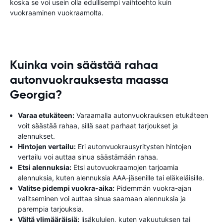
koska se voi usein olla edullisempi vaihtoehto kuin
vuokraaminen vuokraamolta.
Kuinka voin säästää rahaa
autonvuokrauksesta maassa
Georgia?
Varaa etukäteen:
Varaamalla autonvuokrauksen etukäteen
voit säästää rahaa, sillä saat parhaat tarjoukset ja
alennukset.
Hintojen vertailu:
Eri autonvuokrausyritysten hintojen
vertailu voi auttaa sinua säästämään rahaa.
Etsi alennuksia:
Etsi autovuokraamojen tarjoamia
alennuksia, kuten alennuksia AAA-jäsenille tai eläkeläisille.
Valitse pidempi vuokra-aika:
Pidemmän vuokra-ajan
valitseminen voi auttaa sinua saamaan alennuksia ja
parempia tarjouksia.
Vältä ylimääräisiä:
lisäkulujen, kuten vakuutuksen tai