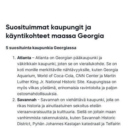
Suosituimmat kaupungit ja
käyntikohteet maassa Georgia
5 suosituinta kaupunkia Georgiassa
Atlanta
– Atlanta on Georgian pääkaupunki ja
väkirikkain kaupunki, joten se on vierailukohde. Se on
koti monille merkittäville nähtävyyksille, kuten Georgia
Aquarium, World of Coca-Cola, CNN Center ja Martin
Luther King Jr. National Historic Site. Kaupungissa on
myös vilkas yöelämä, erinomaisia ​​ravintoloita ja paljon
ostosmahdollisuuksia.
Savannah
- Savannah on viehättävä kaupunki, jolla on
rikas historia ja ainutlaatuinen sekoitus etelän
vieraanvaraisuutta ja kulttuuria. Siellä on joitain maan
vanhimmista rakennuksista, kuten Savannah Historic
District, Pyhän Johannes Kastajan katedraali ja Telfairin