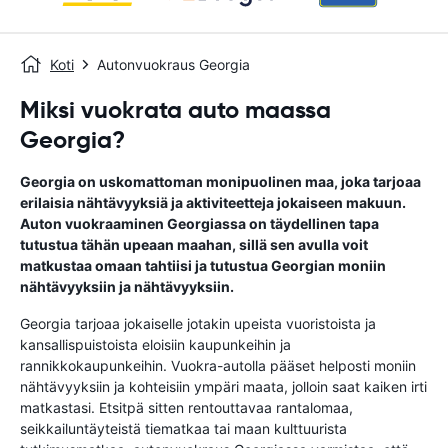
Koti
Autonvuokraus Georgia
Miksi vuokrata auto maassa
Georgia?
Georgia on uskomattoman monipuolinen maa, joka tarjoaa
erilaisia ​​nähtävyyksiä ja aktiviteetteja jokaiseen makuun.
Auton vuokraaminen Georgiassa on täydellinen tapa
tutustua tähän upeaan maahan, sillä sen avulla voit
matkustaa omaan tahtiisi ja tutustua Georgian moniin
nähtävyyksiin ja nähtävyyksiin.
Georgia tarjoaa jokaiselle jotakin upeista vuoristoista ja
kansallispuistoista eloisiin kaupunkeihin ja
rannikkokaupunkeihin. Vuokra-autolla pääset helposti moniin
nähtävyyksiin ja kohteisiin ympäri maata, jolloin saat kaiken irti
matkastasi. Etsitpä sitten rentouttavaa rantalomaa,
seikkailuntäyteistä tiematkaa tai maan kulttuurista