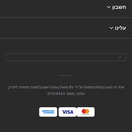
חשבון
עלינו
אתר זה הוא בבעלות ומופעל על ידי EasyTerra BV ורשום בלשכת המסחר ליוורדן,
הולנד, מספר 01104443