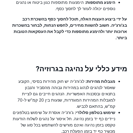
הימנע מתוספות:
הימנעות מתוספות כגון ביטוח או נהגים
נוספים יכולה לעזור לך לחסוך כסף.
על ידי ביצוע העצות האלה, תוכל לחסוך כסף בהשכרת רכב
בג'ורג'יה. חשוב להשוות מחירים, לחפש הנחות, לבחור בהשכרות
ארוכות יותר ולהימנע מתוספות כדי לקבל את העסקאות הטובות
ביותר.
מידע כללי על נהיגה בגרוזיה?
מגבלות מהירות:
לג'ורג'יה יש חוק מהירות בסיסי, הקובע
שאסור לנהגים לנהוג במהירות גבוהה מהסביר והנבון
בתנאים ובסכנות האפשריות. הנהגים חייבים גם לציית
למגבלות המהירות המוגדרות, שנעות בין 20 קמ"ש ל-70
קמ"ש, בהתאם לכביש.
שימוש בטלפון סלולרי:
ג'ורג'יה אוסרת על שימוש בטלפונים
ניידים כף יד בזמן נהיגה. חל איסור על נהגים לשלוח הודעות
טקסט בזמן נהיגה ואינם מורשים להשתמש בכל סוג של
מכשיר כף יד בזמן הפעלת רכב.