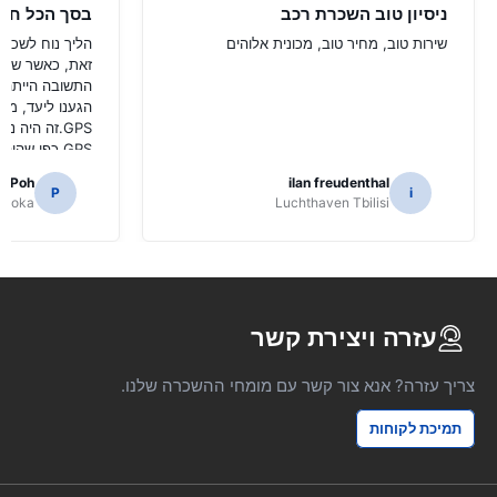
ניסיון טוב השכרת רכב
בסך הכל חלק
שירות טוב, מחיר טוב, מכונית אלוהים
הליך נוח לשכור
התשובה הייתה '
הגענו ליעד, מצא
GPS.זה היה 
GPS כפי שהיה צורך לנווט כבישים יפניים.
m Poh
ilan freudenthal
P
i
kuoka
Luchthaven Tbilisi
עזרה ויצירת קשר
צריך עזרה? אנא צור קשר עם מומחי ההשכרה שלנו.
תמיכת לקוחות