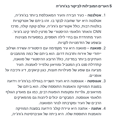
5 הערים המובילות לביקור בג'ורג'יה
אטלנטה
- כעיר הבירה והעיר המאוכלסת ביותר בג'ורג'יה,
אטלנטה היא יעד שחובה לבקר בו. זהו ביתם של אטרקציות
בולטות רבות, כולל אקווריום ג'ורג'יה, עולם קוקה קולה, מרכז
CNN והאתר הלאומי ההיסטורי של מרטין לותר קינג ג'וניור.
העיר מתהדרת גם בחיי לילה תוססים, במסעדות מצוינות
ובשפע של הזדמנויות לקניות.
סוואנה
– סוואנה היא עיר מקסימה עם היסטוריה עשירה ושילוב
ייחודי של אירוח ותרבות דרום. הוא ביתם של כמה מהמבנים
העתיקים ביותר במדינה, כולל הרובע ההיסטורי של סוואנה,
קתדרלת סנט ג'ון המטביל ומוזיאון טלפייר לאמנות. העיר
מציעה גם שפע של פעילויות חוצות, כגון קיאקים, דיג ורכיבה על
אופניים.
אוגוסטה
- אוגוסטה היא העיר השנייה בגודלה בג'ורג'יה וידועה
בסצנת המוזיקה והאמנות התוססת שלה. הוא ביתם של
מוזיאונים, גלריות ומקומות הופעות רבים, כמו גם מועדון הגולף
הלאומי אוגוסטה. המבקרים יכולים ליהנות גם מהפארקים
הרבים של העיר ומקרבתה לנהר הסוואנה.
אתונה
- אתונה היא עיירת קולג' הידועה בסצנת המוזיקה
והאמנות התוססת שלה. היא ביתה של אוניברסיטת ג'ורג'יה,