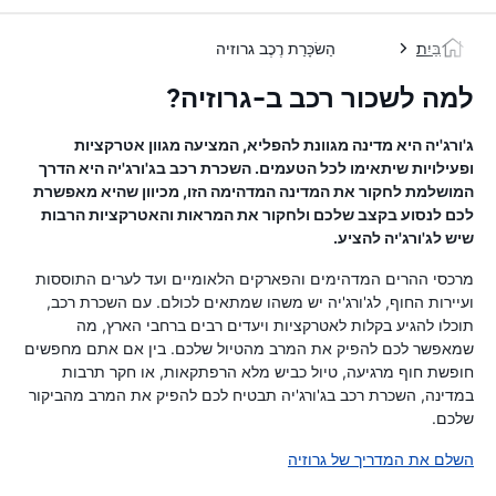
בַּיִת
הַשׂכָּרַת רֶכֶב גרוזיה
למה לשכור רכב ב-גרוזיה?
ג'ורג'יה היא מדינה מגוונת להפליא, המציעה מגוון אטרקציות
ופעילויות שיתאימו לכל הטעמים. השכרת רכב בג'ורג'יה היא הדרך
המושלמת לחקור את המדינה המדהימה הזו, מכיוון שהיא מאפשרת
לכם לנסוע בקצב שלכם ולחקור את המראות והאטרקציות הרבות
שיש לג'ורג'יה להציע.
מרכסי ההרים המדהימים והפארקים הלאומיים ועד לערים התוססות
ועיירות החוף, לג'ורג'יה יש משהו שמתאים לכולם. עם השכרת רכב,
תוכלו להגיע בקלות לאטרקציות ויעדים רבים ברחבי הארץ, מה
שמאפשר לכם להפיק את המרב מהטיול שלכם. בין אם אתם מחפשים
חופשת חוף מרגיעה, טיול כביש מלא הרפתקאות, או חקר תרבות
במדינה, השכרת רכב בג'ורג'יה תבטיח לכם להפיק את המרב מהביקור
שלכם.
השלם את המדריך של גרוזיה