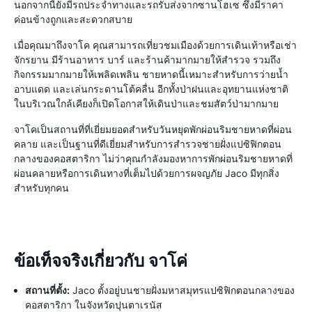
นอกจากนี้ยังมีรถประจำทางและรถรับส่งจากซานโฮเซ ซึ่งมีราคา
ค่อนข้างถูกและสะดวกสบาย
เมื่อคุณมาถึงจาโค คุณสามารถเที่ยวชมเมืองด้วยการเดินเท้าหรือเช่า
จักรยาน มีร้านอาหาร บาร์ และร้านค้ามากมายให้สำรวจ รวมถึง
กิจกรรมมากมายให้เพลิดเพลิน ชายหาดนี้เหมาะสำหรับการว่ายน้ำ
อาบแดด และเล่นกระดานโต้คลื่น อีกทั้งป่าฝนและอุทยานแห่งชาติ
ในบริเวณใกล้เคียงก็เปิดโอกาสให้เดินป่าและชมสัตว์ป่ามากมาย
จาโคเป็นสถานที่ที่เยี่ยมยอดสำหรับวันหยุดพักผ่อนริมชายหาดที่ผ่อน
คลาย และเป็นฐานที่ดีเยี่ยมสำหรับการสำรวจชายฝั่งแปซิฟิกตอน
กลางของคอสตาริกา ไม่ว่าคุณกำลังมองหาการพักผ่อนริมชายหาดที่
ผ่อนคลายหรือการเดินทางที่เต็มไปด้วยการผจญภัย Jaco มีทุกสิ่ง
สำหรับทุกคน
ข้อเท็จจริงเกี่ยวกับ จาโค่
สถานที่ตั้ง:
Jaco ตั้งอยู่บนชายฝั่งมหาสมุทรแปซิฟิกตอนกลางของ
คอสตาริกา ในจังหวัดปุนตาเรนัส