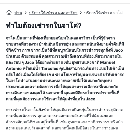
บ้าน
บริการให้เช่ารถ คอสตาริกา
บริการให้เช่ารถ จาโค่
ทำไมต้องเช่ารถในจาโค่?
จาโคเป็นสถานที่ท่องเที่ยวยอดนิยมในคอสตาริกา เป็นที่รู้จักจาก
ชายหาดที่สวยงาม ป่าฝนอันเขียวชอุ่ม และสถานบันเทิงยามค่ำคืนที่มี
ชีวิตชีวา การเช่ารถเป็นวิธีที่สมบูรณ์แบบในการสำรวจทุกสิ่งที่ Jaco
นำเสนอ ด้วยรถยนต์ คุณสามารถเข้าถึงสถานที่ท่องเที่ยวมากมายใน
และรอบ ๆ Jaco ได้อย่างง่ายดาย เช่น อุทยานแห่งชาติ Manuel
Antonio หรือแม่น้ำ Tarcoles คุณยังสามารถเดินทางแบบไปเช้าเย็น
กลับไปยังเมืองใกล้เคียง เช่น ซานโฮเซหรือปุนตาเรนาส บริษัทเช่ารถ
ในจาโคนำเสนอยานพาหนะหลากหลายเพื่อให้เหมาะกับทุกงบ
ประมาณและความต้องการ เพื่อให้คุณสามารถเลือกรถที่เหมาะกับ
การเดินทางของคุณได้ นอกจากนี้ คุณจะมีอิสระในการสำรวจพื้นที่
ตามที่คุณต้องการและใช้เวลาให้คุ้มค่าที่สุดใน Jaco
การเช่ารถในจาโคยังช่วยให้คุณมีความยืดหยุ่นในการสำรวจภูมิภาค
ตามที่คุณต้องการ คุณสามารถออกนอกเส้นทางที่ไม่คุ้นเคยและ
สำรวจอัญมณีที่ซ่อนอยู่ในพื้นที่ เช่น อุทยานแห่งชาติการารา หรือป่า
สงวนมอนเตเบร์เดคลาวด์ นอกจากนี้คุณยังมีอิสระในการวางแผน