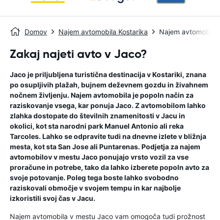
Domov
Najem avtomobila Kostarika
Najem avtomobila
Zakaj najeti avto v Jaco?
Jaco je priljubljena turistična destinacija v Kostariki, znana
po osupljivih plažah, bujnem deževnem gozdu in živahnem
nočnem življenju. Najem avtomobila je popoln način za
raziskovanje vsega, kar ponuja Jaco. Z avtomobilom lahko
zlahka dostopate do številnih znamenitosti v Jacu in
okolici, kot sta narodni park Manuel Antonio ali reka
Tarcoles. Lahko se odpravite tudi na dnevne izlete v bližnja
mesta, kot sta San Jose ali Puntarenas. Podjetja za najem
avtomobilov v mestu Jaco ponujajo vrsto vozil za vse
proračune in potrebe, tako da lahko izberete popoln avto za
svoje potovanje. Poleg tega boste lahko svobodno
raziskovali območje v svojem tempu in kar najbolje
izkoristili svoj čas v Jacu.
Najem avtomobila v mestu Jaco vam omogoča tudi prožnost