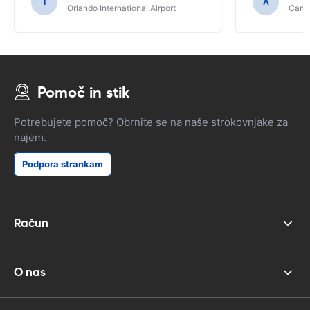
I
A
Orlando International Airport
Cancu
Pomoč in stik
Potrebujete pomoč? Obrnite se na naše strokovnjake za
najem.
Podpora strankam
Račun
O nas