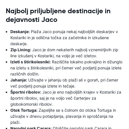
Najbolj priljubljene destinacije in
dejavnosti Jaco
Deskanje:
Plaža Jaco ponuja nekaj najboljših deskarjev v
Kostariki in je odlična točka za začetnike in izkušene
deskarje.
Zip Lining:
Jaco je dom nekaterih najbolj vznemirljivih zip
line izkušenj v Kostariki, na voljo je več izletov.
Izleti s štirikolesniki:
Raziščite lokalno pokrajino in džunglo
na izletu s štirikolesniki, pri čemer več podjetij ponuja izlete
različnih dolžin.
Jahanje:
Uživajte v jahanju ob plaži ali v gorah, pri čemer
več podjetij ponuja izlete in tečaje.
Športni ribolov:
Jaco je eno najboljših krajev v Kostariki za
športni ribolov, saj je na voljo več čarterjev za
globokomorski ribolov.
Otok Tortuga:
Zapeljite se s čolnom do otoka Tortuga in
uživajte v dnevu potapljanja, plavanja in sproščanja na
plaži.
Narodni park Carara:
Obiščite narodni park Carara in