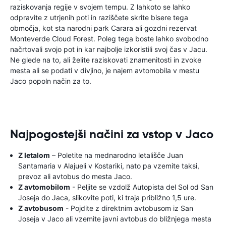
raziskovanja regije v svojem tempu. Z lahkoto se lahko
odpravite z utrjenih poti in raziščete skrite bisere tega
območja, kot sta narodni park Carara ali gozdni rezervat
Monteverde Cloud Forest. Poleg tega boste lahko svobodno
načrtovali svojo pot in kar najbolje izkoristili svoj čas v Jacu.
Ne glede na to, ali želite raziskovati znamenitosti in zvoke
mesta ali se podati v divjino, je najem avtomobila v mestu
Jaco popoln način za to.
Najpogostejši načini za vstop v Jaco
Z letalom
– Poletite na mednarodno letališče Juan
Santamaria v Alajueli v Kostariki, nato pa vzemite taksi,
prevoz ali avtobus do mesta Jaco.
Z avtomobilom
- Peljite se vzdolž Autopista del Sol od San
Joseja do Jaca, slikovite poti, ki traja približno 1,5 ure.
Z avtobusom
- Pojdite z direktnim avtobusom iz San
Joseja v Jaco ali vzemite javni avtobus do bližnjega mesta