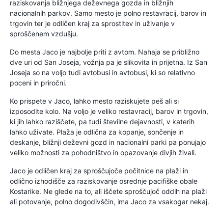
raziskovanja bližnjega deževnega gozda in bližnjih
nacionalnih parkov. Samo mesto je polno restavracij, barov in
trgovin ter je odličen kraj za sprostitev in uživanje v
sproščenem vzdušju.
Do mesta Jaco je najbolje priti z avtom. Nahaja se približno
dve uri od San Joseja, vožnja pa je slikovita in prijetna. Iz San
Joseja so na voljo tudi avtobusi in avtobusi, ki so relativno
poceni in priročni.
Ko prispete v Jaco, lahko mesto raziskujete peš ali si
izposodite kolo. Na voljo je veliko restavracij, barov in trgovin,
ki jih lahko raziščete, pa tudi številne dejavnosti, v katerih
lahko uživate. Plaža je odlična za kopanje, sončenje in
deskanje, bližnji deževni gozd in nacionalni parki pa ponujajo
veliko možnosti za pohodništvo in opazovanje divjih živali.
Jaco je odličen kraj za sproščujoče počitnice na plaži in
odlično izhodišče za raziskovanje osrednje pacifiške obale
Kostarike. Ne glede na to, ali iščete sproščujoč oddih na plaži
ali potovanje, polno dogodivščin, ima Jaco za vsakogar nekaj.