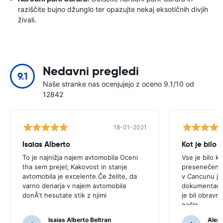
raziščite bujno džunglo ter opazujte nekaj eksotičnih divjih
živali.
Nedavni pregledi
9.1
Naše stranke nas ocenjujejo z oceno 9.1/10 od
12842
18-01-2021
Isaias Alberto
Kot je bilo
To je najnižja najem avtomobila Oceni
Vse je bilo k
tha sem prejel; Kakovost in stanje
presenečenj.V
avtomobila je excelente.Če želite, da
v Cancunu je 
varno denarja v najem avtomobila
dokumentacij
donÂ't hesutate stik z njimi
je bil obravn
način.
Isaias Alberto Beltran
Alex