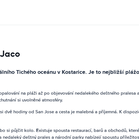
 Jaco
álního Tichého oceánu v Kostarice. Je to nejbližší plá
 a opalování na pláži až po objevování nedalekého deštného pralesa
chutnání si uvolněné atmosféry.
asi dvě hodiny od San Jose a cesta je malebná a příjemná. K dispoz
si půjčit kolo. Existuje spousta restaurací, barů a obchodů, které 
a nedaleký deštný prales a národní parky nabízejí spoustu příležitos