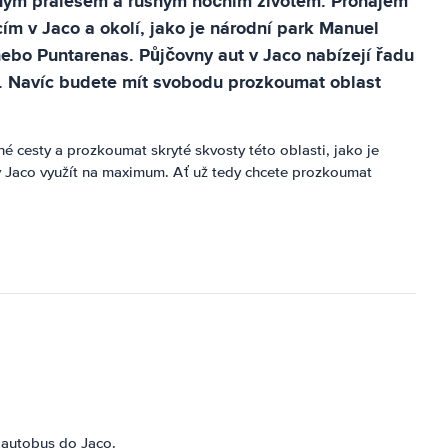
štným pralesem a rušným nočním životem. Pronájem
ím v Jaco a okolí, jako je národní park Manuel
nebo Puntarenas. Půjčovny aut v Jaco nabízejí řadu
u. Navíc budete mít svobodu prozkoumat oblast
 cesty a prozkoumat skryté skvosty této oblasti, jako je
 v Jaco využít na maximum. Ať už tedy chcete prozkoumat
o autobus do Jaco.