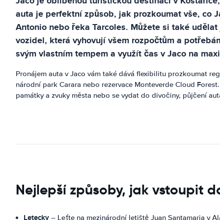
Jaco je oblíbenou turistickou destinací v Kostar
auta je perfektní způsob, jak prozkoumat vše, co 
Antonio nebo řeka Tarcoles. Můžete si také udělat
vozidel, která vyhovují všem rozpočtům a potřebám
svým vlastním tempem a využít čas v Jaco na ma
Pronájem auta v Jaco vám také dává flexibilitu prozkoumat re
národní park Carara nebo rezervace Monteverde Cloud Forest. 
památky a zvuky města nebo se vydat do divočiny, půjčení auta 
Nejlepší způsoby, jak vstoupit 
Letecky
– Leťte na mezinárodní letiště Juan Santamaria v Al