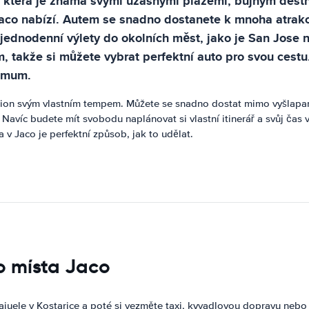
ice, která je známá svými úžasnými plážemi, bujným de
Jaco nabízí. Autem se snadno dostanete k mnoha atrakc
 jednodenní výlety do okolních měst, jako je San Jose 
, takže si můžete vybrat perfektní auto pro svou cest
ximum.
gion svým vlastním tempem. Můžete se snadno dostat mimo vyšlapané
Navíc budete mít svobodu naplánovat si vlastní itinerář a svůj čas
v Jaco je perfektní způsob, jak to udělat.
do místa Jaco
ajuele v Kostarice a poté si vezměte taxi, kyvadlovou dopravu neb