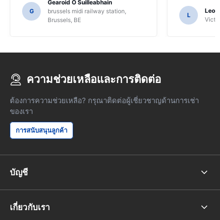
Gearoid O Suilleabhain
Leon
G
brussels midi railway station,
L
Victor
Brussels, BE
ความช่วยเหลือและการติดต่อ
ต้องการความช่วยเหลือ? กรุณาติดต่อผู้เชี่ยวชาญด้านการเช่า
ของเรา
การสนับสนุนลูกค้า
บัญชี
เกี่ยวกับเรา