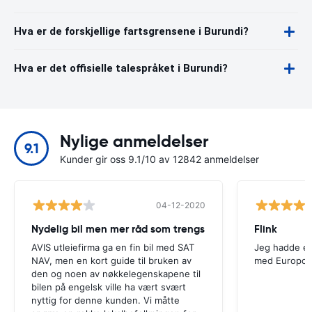
Hva er de forskjellige fartsgrensene i Burundi?
Hva er det offisielle talespråket i Burundi?
Nylige anmeldelser
9.1
Kunder gir oss 9.1/10 av 12842 anmeldelser
04-12-2020
Nydelig bil men mer råd som trengs
Flink
AVIS utleiefirma ga en fin bil med SAT
Jeg hadde en
NAV, men en kort guide til bruken av
med Europca
den og noen av nøkkelegenskapene til
bilen på engelsk ville ha vært svært
nyttig for denne kunden. Vi måtte