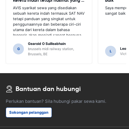
Kereta indah tetapi nasihat yang lebih diperlukan
Baik
AVIS syarikat sewa yang disediakan
Saya mempun
sebuah kereta indah termasuk SAT NAV
sangat baik 
tetapi panduan yang singkat untuk
penggunaannya dan beberapa ciri-ciri
utama dari kereta dalam bahasa
Inggeris akan menjadi sangat berguna
untuk pelanggan ini. Kami terpaksa
Gearoid O Suilleabhain
meminta beberapa penduduk tempatan
Leon
G
brussels midi railway station,
L
untuk panduan dan hanya untuk itu kita
Victor
Brussels, BE
mungkin tidak digambarkan fungsi SAT
NAB.
Bantuan dan hubungi
Perlukan bantuan? Sila hubungi pakar sewa kami.
Sokongan pelanggan