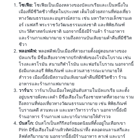
โซเฟีย:
โซเฟียเป็นเมืองหลวงของบัลแกเรียและเป็นหนึ่งใน
เมืองที่มีชีวิตชีวาที่สุดในประเทศ เต็มไปด้วยสถานที่ท่องเที่ยว
ทางวัฒนธรรมและอนุสรณ์สถาน เช่น มหาวิหารอเล็กซานเด
อร์ เนฟสกี พระราชวังวัฒนธรรมแห่งชาติ และพิพิธภัณฑ์
ประวัติศาสตร์แห่งชาติ นอกจากนี้ยังมีร้านค้า ร้านอาหาร
และร้านกาแฟมากมาย รวมถึงสถานบันเทิงยามค่ำคืนที่มีชีวิต
ชีวา
พลอฟดิฟ:
พลอฟดิฟเป็นเมืองที่สวยงามตั้งอยู่ตอนกลางของ
บัลแกเรีย มีชื่อเสียงจากซากปรักหักพังของโรมันโบราณ เช่น
โรงละครโรมัน สนามกีฬาโรมัน และฟอรัมโบราณ นอกจากนี้
ยังมีแกลเลอรี พิพิธภัณฑ์ และสวนสาธารณะมากมายให้
สำรวจ เมืองนี้ยังมีสถานบันเทิงยามค่ำคืนที่มีชีวิตชีวา ร้าน
อาหารและร้านกาแฟมากมาย
วาร์นา:
วาร์นาเป็นเมืองใหญ่อันดับสามในบัลแกเรีย และตั้ง
อยู่บนชายฝั่งทะเลดำ มีชื่อเสียงในเรื่องชายหาดที่สวยงาม รวม
ถึงสถานที่ท่องเที่ยวทางวัฒนธรรมมากมาย เช่น พิพิธภัณฑ์
โบราณคดี สวนทะเล และมหาวิหารวาร์นา นอกจากนี้ยังมี
ร้านอาหาร ร้านกาแฟ และบาร์มากมายให้สำรวจ
บันสโก:
บันสโกเป็นสกีรีสอร์ทยอดนิยมที่ตั้งอยู่ในเทือกเขา
Pirin มีชื่อเสียงในด้านทิวทัศน์อันน่าทึ่ง ตลอดจนลานสกีและ
ลิฟต์สกีมากมาย นอกจากนี้ยังมีร้านอาหาร คาเฟ่ และบาร์