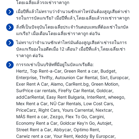
โดยเฉลี่ยแล้วรถเช่าราคาถูก
เมื่อปีที่แล้วไม่ทราบว่าจำนวนซักเท่าไหร่มันต้องสูญเสียค่าเช่า
รถในการบัลแกเรีย? เมื่อปีที่แล้ว,โดยเฉลี่ยแล้วรถเช่าราคาถูก
สิ่งที่เป็นปัจจุบันโดยเฉลี่ยประจำวันตอบแทนที่ต้องเช่าในกบัล
แกเรีย? เมื่อเดือนโดยเฉลี่ยเช่าราคาถูก
ต่อวัน
ไม่ทราบว่าจำนวนซักเท่าไหร่มันต้องสูญเสียค่าเช่ารถในการ
บัลแกเรียองในอดีตเมื่อ 12 เดือน? เมื่อปีที่แล้ว,โดยเฉลี่ยเช่า
ราคาถูก
ต่อวัน
การรถเช่าเป็นบริษัทที่มีอยู่ในบัลแกเรียคือ:
Hertz
Top Rent-a-Car
Green Rent a car
Budget
Enterprise
Thrifty
Autounion Car Rental
Sixt
Europcar
Exer Rent A Car
Alamo
CarRent.bg
Green Motion
SurPrice car rentals
FireFly Car Rental
Goldcar
addCarRental
Easy Rent Bulgaria
InterRent
wheego
Mex Rent a Car
NÜ Car Rentals
Low Cost Cars
PriceCarz
Right Cars
Yours Carrental
Nextcar
MÁS Rent a car
Zezgo
Flex To Go
Cargini
Economy Rent a Car
Goldcar Key'n Go
Autojet
Street Rent a Car
Abbycar
Optimo Rent
Carwiz rent a car
Your Rent
Keddy By Europcar