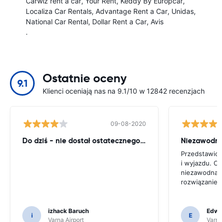
Carwiz rent a car
Your Rent
Keddy By Europcar
Localiza Car Rentals
Advantage Rent a Car
Unidas
National Car Rental
Dollar Rent a Car
Avis
.
Ostatnie oceny
9.1
Klienci oceniają nas na 9.1/10 w 12842 recenzjach
09-08-2020
Do dziś - nie dostał ostatecznego ststemant czynszu !!
Niezawodn
Przedstawicie
i wyjazdu. Op
niezawodna, 
rozwiązanie 
izhack Baruch
Edwin
i
E
Varna Airport
Varna