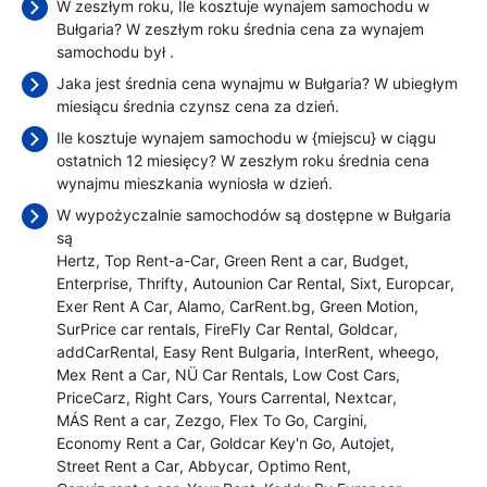
W zeszłym roku, Ile kosztuje wynajem samochodu w
Bułgaria? W zeszłym roku średnia cena za wynajem
samochodu był
.
Jaka jest średnia cena wynajmu w Bułgaria? W ubiegłym
miesiącu średnia czynsz cena
za dzień.
Ile kosztuje wynajem samochodu w {miejscu} w ciągu
ostatnich 12 miesięcy? W zeszłym roku średnia cena
wynajmu mieszkania wyniosła
w dzień.
W wypożyczalnie samochodów są dostępne w Bułgaria
są
Hertz
Top Rent-a-Car
Green Rent a car
Budget
Enterprise
Thrifty
Autounion Car Rental
Sixt
Europcar
Exer Rent A Car
Alamo
CarRent.bg
Green Motion
SurPrice car rentals
FireFly Car Rental
Goldcar
addCarRental
Easy Rent Bulgaria
InterRent
wheego
Mex Rent a Car
NÜ Car Rentals
Low Cost Cars
PriceCarz
Right Cars
Yours Carrental
Nextcar
MÁS Rent a car
Zezgo
Flex To Go
Cargini
Economy Rent a Car
Goldcar Key'n Go
Autojet
Street Rent a Car
Abbycar
Optimo Rent