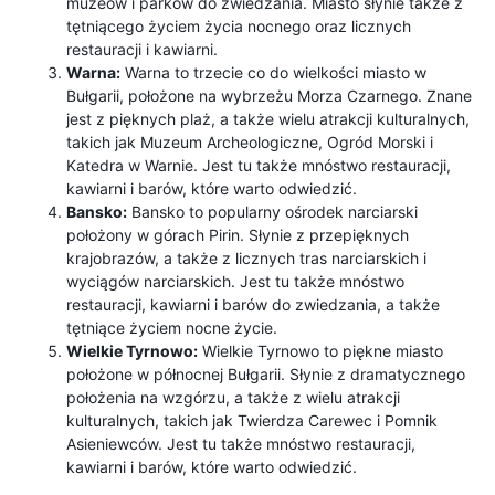
muzeów i parków do zwiedzania. Miasto słynie także z
tętniącego życiem życia nocnego oraz licznych
restauracji i kawiarni.
Warna:
Warna to trzecie co do wielkości miasto w
Bułgarii, położone na wybrzeżu Morza Czarnego. Znane
jest z pięknych plaż, a także wielu atrakcji kulturalnych,
takich jak Muzeum Archeologiczne, Ogród Morski i
Katedra w Warnie. Jest tu także mnóstwo restauracji,
kawiarni i barów, które warto odwiedzić.
Bansko:
Bansko to popularny ośrodek narciarski
położony w górach Pirin. Słynie z przepięknych
krajobrazów, a także z licznych tras narciarskich i
wyciągów narciarskich. Jest tu także mnóstwo
restauracji, kawiarni i barów do zwiedzania, a także
tętniące życiem nocne życie.
Wielkie Tyrnowo:
Wielkie Tyrnowo to piękne miasto
położone w północnej Bułgarii. Słynie z dramatycznego
położenia na wzgórzu, a także z wielu atrakcji
kulturalnych, takich jak Twierdza Carewec i Pomnik
Asieniewców. Jest tu także mnóstwo restauracji,
kawiarni i barów, które warto odwiedzić.