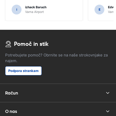
izhack Baruch
Edwin
i
E
Varna Airport
Varna
Pomoč in stik
Potrebujete pomoč? Obrnite se na naše strokovnjake za
najem.
Podpora strankam
Račun
O nas