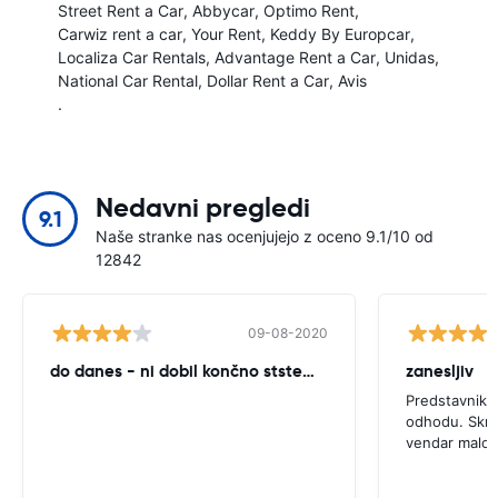
Street Rent a Car
Abbycar
Optimo Rent
Carwiz rent a car
Your Rent
Keddy By Europcar
Localiza Car Rentals
Advantage Rent a Car
Unidas
National Car Rental
Dollar Rent a Car
Avis
.
Nedavni pregledi
9.1
Naše stranke nas ocenjujejo z oceno 9.1/10 od
12842
09-08-2020
do danes - ni dobil končno ststemant najemnine !!
zanesljiv
Predstavnik j
odhodu. Skrb j
vendar malo 