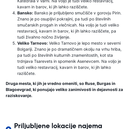
Katedrala v Varni. Na voljo je tudi veliko restavracij,
kavarn in barov, ki jih lahko raziščete.
Bansko:
Bansko je priljubljeno smučišče v gorovju Pirin.
Znano je po osupljivi pokrajini, pa tudi po številnih
smučarskih progah in vlečnicah. Na voljo je tudi veliko
restavracij, kavarn in barov, ki jih lahko raziščete, pa
tudi živahno nočno življenje.
Veliko Tarnovo:
Veliko Tarnovo je lepo mesto v severni
Bolgariji. Znano je po dramatičnem okolju na vrhu hriba,
pa tudi po številnih kulturnih znamenitostih, kot sta
trdnjava Tsarevets in spomenik Asenevcem. Na voljo je
tudi veliko restavracij, kavarn in barov, ki jih lahko
raziščete.
Druga mesta, ki jih je vredno omeniti, so Ruse, Burgas in
Blagoevgrad, ki ponujajo veliko zanimivosti in dejavnosti za
raziskovanje.
Priljubljene lokacije najema