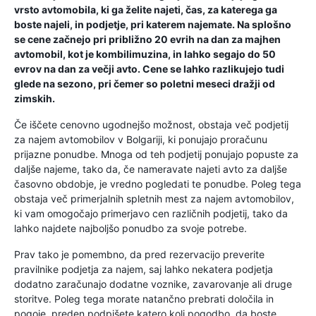
vrsto avtomobila, ki ga želite najeti, čas, za katerega ga
boste najeli, in podjetje, pri katerem najemate. Na splošno
se cene začnejo pri približno 20 evrih na dan za majhen
avtomobil, kot je kombilimuzina, in lahko segajo do 50
evrov na dan za večji avto. Cene se lahko razlikujejo tudi
glede na sezono, pri čemer so poletni meseci dražji od
zimskih.
Če iščete cenovno ugodnejšo možnost, obstaja več podjetij
za najem avtomobilov v Bolgariji, ki ponujajo proračunu
prijazne ponudbe. Mnoga od teh podjetij ponujajo popuste za
daljše najeme, tako da, če nameravate najeti avto za daljše
časovno obdobje, je vredno pogledati te ponudbe. Poleg tega
obstaja več primerjalnih spletnih mest za najem avtomobilov,
ki vam omogočajo primerjavo cen različnih podjetij, tako da
lahko najdete najboljšo ponudbo za svoje potrebe.
Prav tako je pomembno, da pred rezervacijo preverite
pravilnike podjetja za najem, saj lahko nekatera podjetja
dodatno zaračunajo dodatne voznike, zavarovanje ali druge
storitve. Poleg tega morate natančno prebrati določila in
pogoje, preden podpišete katero koli pogodbo, da boste