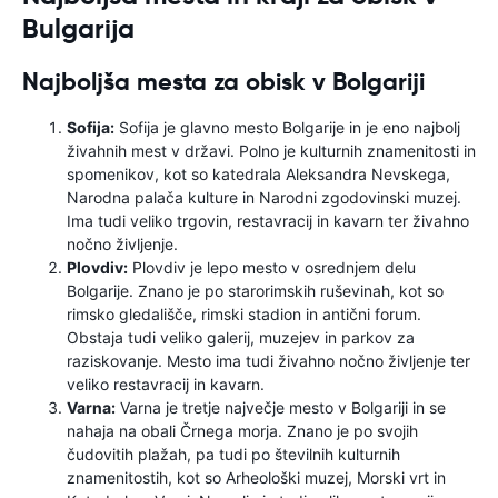
Bulgarija
Najboljša mesta za obisk v Bolgariji
Sofija:
Sofija je glavno mesto Bolgarije in je eno najbolj
živahnih mest v državi. Polno je kulturnih znamenitosti in
spomenikov, kot so katedrala Aleksandra Nevskega,
Narodna palača kulture in Narodni zgodovinski muzej.
Ima tudi veliko trgovin, restavracij in kavarn ter živahno
nočno življenje.
Plovdiv:
Plovdiv je lepo mesto v osrednjem delu
Bolgarije. Znano je po starorimskih ruševinah, kot so
rimsko gledališče, rimski stadion in antični forum.
Obstaja tudi veliko galerij, muzejev in parkov za
raziskovanje. Mesto ima tudi živahno nočno življenje ter
veliko restavracij in kavarn.
Varna:
Varna je tretje največje mesto v Bolgariji in se
nahaja na obali Črnega morja. Znano je po svojih
čudovitih plažah, pa tudi po številnih kulturnih
znamenitostih, kot so Arheološki muzej, Morski vrt in