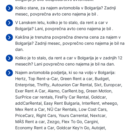
Koliko stane, za najem avtomobila v Bolgarija? Zadnji
mesec, povprečna avto ceno najema je bil
.
V Lanskem letu, koliko je to stalo, da rent a car v
Bolgarija? Lani, povprečna avto ceno najema je bil
.
Kakšna je trenutna povprečna dnevna cena za najem v
Bolgarija? Zadnji mesec, povprečno ceno najema je bil
na
dan.
Koliko je to stalo, da rent a car v Bolgarija je v zadnjih 12
mesecih? Lani povprečno ceno najema je bil
na dan.
Najem avtomobila podjetja, ki so na voljo v Bolgarija:
Hertz
Top Rent-a-Car
Green Rent a car
Budget
Enterprise
Thrifty
Autounion Car Rental
Sixt
Europcar
Exer Rent A Car
Alamo
CarRent.bg
Green Motion
SurPrice car rentals
FireFly Car Rental
Goldcar
addCarRental
Easy Rent Bulgaria
InterRent
wheego
Mex Rent a Car
NÜ Car Rentals
Low Cost Cars
PriceCarz
Right Cars
Yours Carrental
Nextcar
MÁS Rent a car
Zezgo
Flex To Go
Cargini
Economy Rent a Car
Goldcar Key'n Go
Autojet