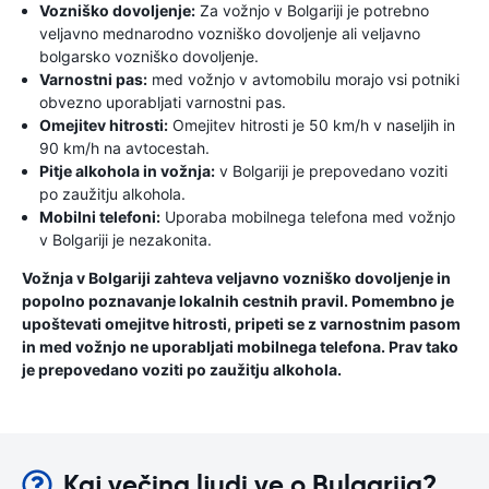
Vozniško dovoljenje:
Za vožnjo v Bolgariji je potrebno
veljavno mednarodno vozniško dovoljenje ali veljavno
bolgarsko vozniško dovoljenje.
Varnostni pas:
med vožnjo v avtomobilu morajo vsi potniki
obvezno uporabljati varnostni pas.
Omejitev hitrosti:
Omejitev hitrosti je 50 km/h v naseljih in
90 km/h na avtocestah.
Pitje alkohola in vožnja:
v Bolgariji je prepovedano voziti
po zaužitju alkohola.
Mobilni telefoni:
Uporaba mobilnega telefona med vožnjo
v Bolgariji je nezakonita.
Vožnja v Bolgariji zahteva veljavno vozniško dovoljenje in
popolno poznavanje lokalnih cestnih pravil. Pomembno je
upoštevati omejitve hitrosti, pripeti se z varnostnim pasom
in med vožnjo ne uporabljati mobilnega telefona. Prav tako
je prepovedano voziti po zaužitju alkohola.
Kaj večina ljudi ve o Bulgarija?