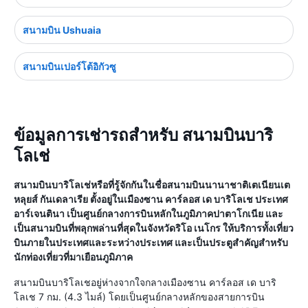
สนามบิน Ushuaia
สนามบินเปอร์โต้อิกัวซู
ข้อมูลการเช่ารถสำหรับ สนามบินบาริ
โลเช่
สนามบินบาริโลเช่หรือที่รู้จักกันในชื่อสนามบินนานาชาติเตเนียนเต
หลุยส์ กันเดลาเรีย ตั้งอยู่ในเมืองซาน คาร์ลอส เด บาริโลเช ประเทศ
อาร์เจนตินา เป็นศูนย์กลางการบินหลักในภูมิภาคปาตาโกเนีย และ
เป็นสนามบินที่พลุกพล่านที่สุดในจังหวัดริโอ เนโกร ให้บริการทั้งเที่ยว
บินภายในประเทศและระหว่างประเทศ และเป็นประตูสำคัญสำหรับ
นักท่องเที่ยวที่มาเยือนภูมิภาค
สนามบินบาริโลเชอยู่ห่างจากใจกลางเมืองซาน คาร์ลอส เด บาริ
โลเช 7 กม. (4.3 ไมล์) โดยเป็นศูนย์กลางหลักของสายการบิน