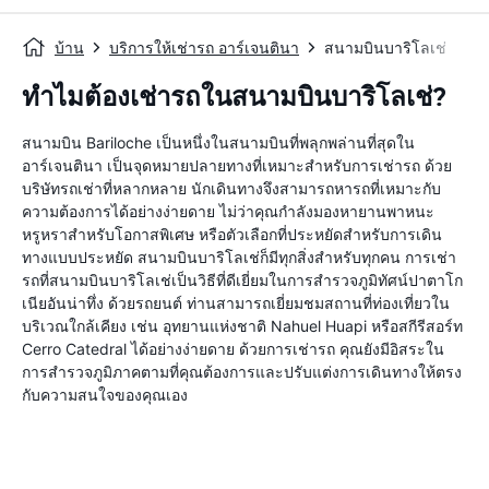
บ้าน
บริการให้เช่ารถ อาร์เจนตินา
สนามบินบาริโลเช่
ทำไมต้องเช่ารถในสนามบินบาริโลเช่?
สนามบิน Bariloche เป็นหนึ่งในสนามบินที่พลุกพล่านที่สุดใน
อาร์เจนตินา เป็นจุดหมายปลายทางที่เหมาะสำหรับการเช่ารถ ด้วย
บริษัทรถเช่าที่หลากหลาย นักเดินทางจึงสามารถหารถที่เหมาะกับ
ความต้องการได้อย่างง่ายดาย ไม่ว่าคุณกำลังมองหายานพาหนะ
หรูหราสำหรับโอกาสพิเศษ หรือตัวเลือกที่ประหยัดสำหรับการเดิน
ทางแบบประหยัด สนามบินบาริโลเช่ก็มีทุกสิ่งสำหรับทุกคน การเช่า
รถที่สนามบินบาริโลเช่เป็นวิธีที่ดีเยี่ยมในการสำรวจภูมิทัศน์ปาตาโก
เนียอันน่าทึ่ง ด้วยรถยนต์ ท่านสามารถเยี่ยมชมสถานที่ท่องเที่ยวใน
บริเวณใกล้เคียง เช่น อุทยานแห่งชาติ Nahuel Huapi หรือสกีรีสอร์ท
Cerro Catedral ได้อย่างง่ายดาย ด้วยการเช่ารถ คุณยังมีอิสระใน
การสำรวจภูมิภาคตามที่คุณต้องการและปรับแต่งการเดินทางให้ตรง
กับความสนใจของคุณเอง