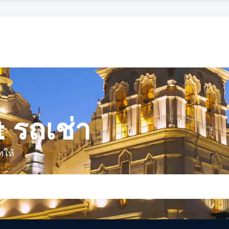
 รถเช่า
ทให้