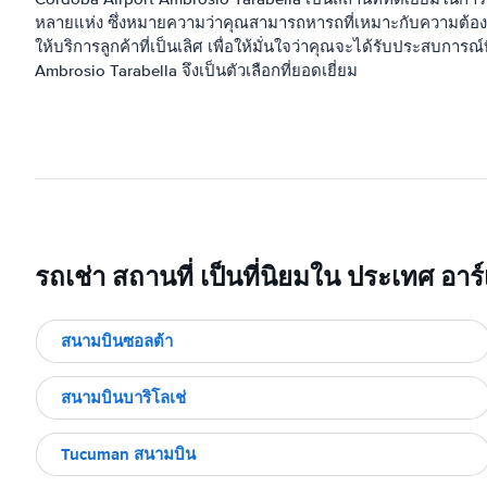
หลายแห่ง ซึ่งหมายความว่าคุณสามารถหารถที่เหมาะกับความต้องก
ให้บริการลูกค้าที่เป็นเลิศ เพื่อให้มั่นใจว่าคุณจะได้รับประสบก
Ambrosio Tarabella จึงเป็นตัวเลือกที่ยอดเยี่ยม
รถเช่า สถานที่ เป็นที่นิยมใน ประเทศ อาร
สนามบินซอลต้า
สนามบินบาริโลเช่
Tucuman สนามบิน