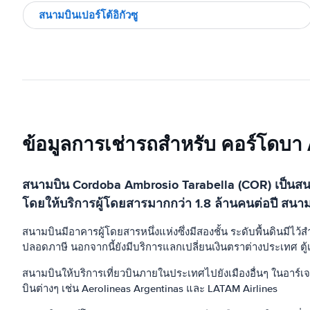
สนามบินเปอร์โต้อิกัวซู
ข้อมูลการเช่ารถสำหรับ คอร์โดบา
สนามบิน Cordoba Ambrosio Tarabella (COR) เป็นสนา
โดยให้บริการผู้โดยสารมากกว่า 1.8 ล้านคนต่อปี สนา
สนามบินมีอาคารผู้โดยสารหนึ่งแห่งซึ่งมีสองชั้น ระดับพื้นดินมีไ
ปลอดภาษี นอกจากนี้ยังมีบริการแลกเปลี่ยนเงินตราต่างประเทศ ตู้เอ
สนามบินให้บริการเที่ยวบินภายในประเทศไปยังเมืองอื่นๆ ในอาร์เจน
บินต่างๆ เช่น Aerolineas Argentinas และ LATAM Airlines