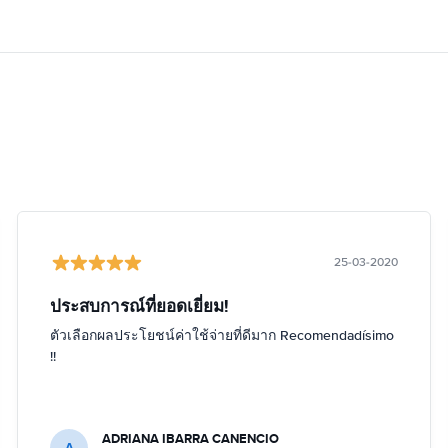
25-03-2020
ประสบการณ์ที่ยอดเยี่ยม!
ตัวเลือกผลประโยชน์ค่าใช้จ่ายที่ดีมาก Recomendadísimo
!!
ADRIANA IBARRA CANENCIO
A