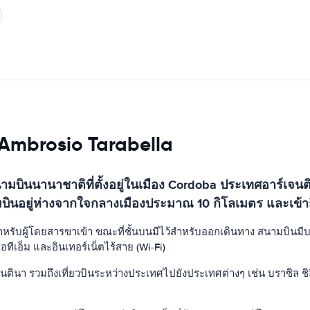
 Ambrosio Tarabella
มบินนานาชาติที่ตั้งอยู่ในเมือง Cordoba ประเทศอาร์เจนต
มบินอยู่ห่างจากใจกลางเมืองประมาณ 10 กิโลเมตร และเข้า
ว้สำหรับผู้โดยสารขาเข้า ขณะที่ชั้นบนมีไว้สำหรับออกเดินทาง สนามบินม
ทีเอ็ม และอินเทอร์เน็ตไร้สาย (Wi-Fi)
ตินา รวมถึงเที่ยวบินระหว่างประเทศไปยังประเทศต่างๆ เช่น บราซิล ชิลี