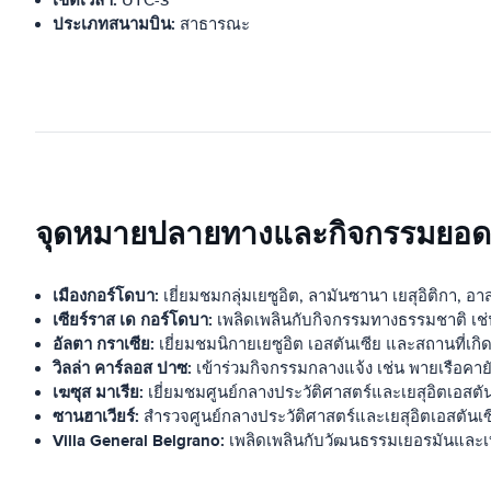
ประเภทสนามบิน:
สาธารณะ
จุดหมายปลายทางและกิจกรรมยอดน
เมืองกอร์โดบา:
เยี่ยมชมกลุ่มเยซูอิต, ลามันซานา เยสุอิติกา, อ
เซียร์ราส เด กอร์โดบา:
เพลิดเพลินกับกิจกรรมทางธรรมชาติ เช่น 
อัลตา กราเซีย:
เยี่ยมชมนิกายเยซูอิต เอสตันเซีย และสถานที่เก
วิลล่า คาร์ลอส ปาซ:
เข้าร่วมกิจกรรมกลางแจ้ง เช่น พายเรือค
เฆซุส มาเรีย:
เยี่ยมชมศูนย์กลางประวัติศาสตร์และเยสุอิตเอสตัน
ซานฮาเวียร์:
สำรวจศูนย์กลางประวัติศาสตร์และเยสุอิตเอสตันเซ
Villa General Belgrano:
เพลิดเพลินกับวัฒนธรรมเยอรมันและเบี