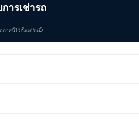
บการเช่ารถ
สนี้ไว้ตั้งแต่วันนี้!