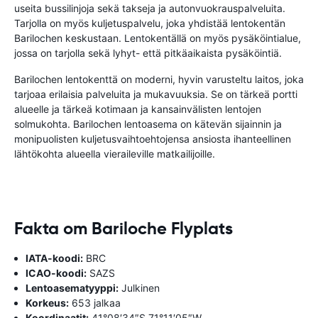
useita bussilinjoja sekä takseja ja autonvuokrauspalveluita.
Tarjolla on myös kuljetuspalvelu, joka yhdistää lentokentän
Barilochen keskustaan. Lentokentällä on myös pysäköintialue,
jossa on tarjolla sekä lyhyt- että pitkäaikaista pysäköintiä.
Barilochen lentokenttä on moderni, hyvin varusteltu laitos, joka
tarjoaa erilaisia ​​palveluita ja mukavuuksia. Se on tärkeä portti
alueelle ja tärkeä kotimaan ja kansainvälisten lentojen
solmukohta. Barilochen lentoasema on kätevän sijainnin ja
monipuolisten kuljetusvaihtoehtojensa ansiosta ihanteellinen
lähtökohta alueella vieraileville matkailijoille.
Fakta om Bariloche Flyplats
IATA-koodi:
BRC
ICAO-koodi:
SAZS
Lentoasematyyppi:
Julkinen
Korkeus:
653 jalkaa
Koordinaatit:
41°08′34″S 71°11′05″W