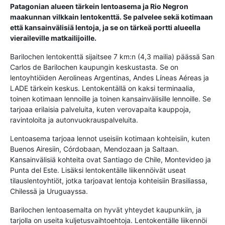
Patagonian alueen tärkein lentoasema ja Rio Negron
maakunnan vilkkain lentokenttä. Se palvelee sekä kotimaan
että kansainvälisiä lentoja, ja se on tärkeä portti alueella
vieraileville matkailijoille.
Barilochen lentokenttä sijaitsee 7 km:n (4,3 mailia) päässä San
Carlos de Barilochen kaupungin keskustasta. Se on
lentoyhtiöiden Aerolineas Argentinas, Andes Líneas Aéreas ja
LADE tärkein keskus. Lentokentällä on kaksi terminaalia,
toinen kotimaan lennoille ja toinen kansainvälisille lennoille. Se
tarjoaa erilaisia ​​palveluita, kuten verovapaita kauppoja,
ravintoloita ja autonvuokrauspalveluita.
Lentoasema tarjoaa lennot useisiin kotimaan kohteisiin, kuten
Buenos Airesiin, Córdobaan, Mendozaan ja Saltaan.
Kansainvälisiä kohteita ovat Santiago de Chile, Montevideo ja
Punta del Este. Lisäksi lentokentälle liikennöivät useat
tilauslentoyhtiöt, jotka tarjoavat lentoja kohteisiin Brasiliassa,
Chilessä ja Uruguayssa.
Barilochen lentoasemalta on hyvät yhteydet kaupunkiin, ja
tarjolla on useita kuljetusvaihtoehtoja. Lentokentälle liikennöi