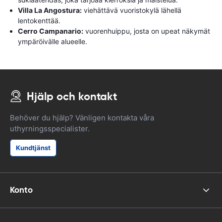
Villa La Angostura:
viehättävä vuoristokylä lähellä
lentokenttää.
Cerro Campanario:
vuorenhuippu, josta on upeat näkymät
ympäröivälle alueelle.
Hjälp och kontakt
Behöver du hjälp? Vänligen kontakta våra
uthyrningsspecialister.
Kundtjänst
Konto