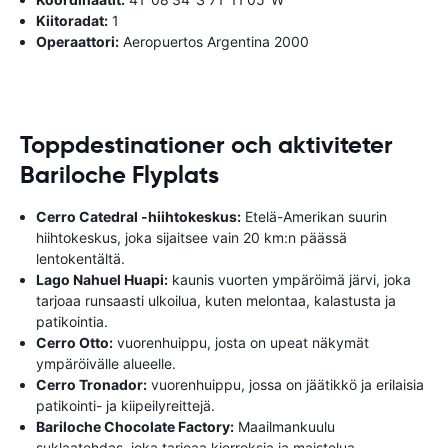
Kiitoradat:
1
Operaattori:
Aeropuertos Argentina 2000
Toppdestinationer och aktiviteter
Bariloche Flyplats
Cerro Catedral -hiihtokeskus:
Etelä-Amerikan suurin
hiihtokeskus, joka sijaitsee vain 20 km:n päässä
lentokentältä.
Lago Nahuel Huapi:
kaunis vuorten ympäröimä järvi, joka
tarjoaa runsaasti ulkoilua, kuten melontaa, kalastusta ja
patikointia.
Cerro Otto:
vuorenhuippu, josta on upeat näkymät
ympäröivälle alueelle.
Cerro Tronador:
vuorenhuippu, jossa on jäätikkö ja erilaisia ​​
patikointi- ja kiipeilyreittejä.
Bariloche Chocolate Factory:
Maailmankuulu
suklaatehdas, joka tarjoaa kierroksia ja maistelua.