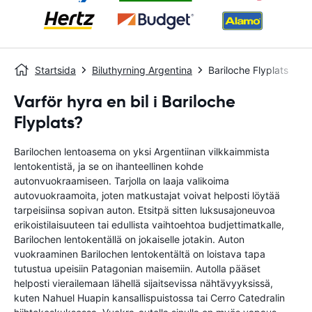
Startsida
Biluthyrning Argentina
Bariloche Flyplats
Varför hyra en bil i Bariloche
Flyplats?
Barilochen lentoasema on yksi Argentiinan vilkkaimmista
lentokentistä, ja se on ihanteellinen kohde
autonvuokraamiseen. Tarjolla on laaja valikoima
autovuokraamoita, joten matkustajat voivat helposti löytää
tarpeisiinsa sopivan auton. Etsitpä sitten luksusajoneuvoa
erikoistilaisuuteen tai edullista vaihtoehtoa budjettimatkalle,
Barilochen lentokentällä on jokaiselle jotakin. Auton
vuokraaminen Barilochen lentokentältä on loistava tapa
tutustua upeisiin Patagonian maisemiin. Autolla pääset
helposti vierailemaan lähellä sijaitsevissa nähtävyyksissä,
kuten Nahuel Huapin kansallispuistossa tai Cerro Catedralin