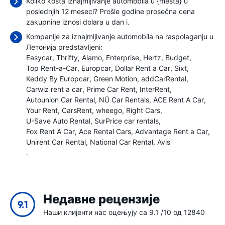
Koliko košta iznajmljivanje automobila u {mesta} u
poslednjih 12 meseci? Prošle godine prosečna cena
zakupnine iznosi
dolara u dan i.
Kompanije za iznajmljivanje automobila na raspolaganju u
Летонија predstavljeni:
Easycar
Thrifty
Alamo
Enterprise
Hertz
Budget
Top Rent-a-Car
Europcar
Dollar Rent a Car
Sixt
Keddy By Europcar
Green Motion
addCarRental
Carwiz rent a car
Prime Car Rent
InterRent
Autounion Car Rental
NÜ Car Rentals
ACE Rent A Car
Your Rent
CarsRent
wheego
Right Cars
U-Save Auto Rental
SurPrice car rentals
Fox Rent A Car
Ace Rental Cars
Advantage Rent a Car
Unirent Car Rental
National Car Rental
Avis
.
Недавне рецензије
9.1
Наши клијенти нас оцењују са 9.1 /10 од 12840