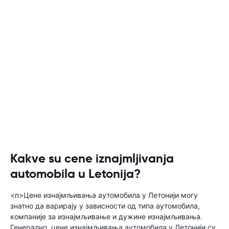
Kakve su cene iznajmljivanja
automobila u Letonija?
<п>Цене изнајмљивања аутомобила у Летонији могу
знатно да варирају у зависности од типа аутомобила,
компаније за изнајмљивање и дужине изнајмљивања.
Генерално, цене изнајмљивања аутомобила у Летонији су