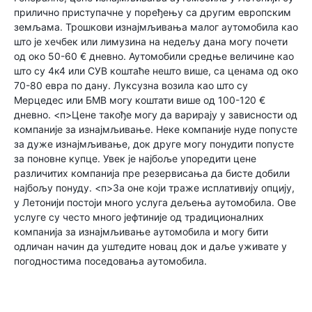
прилично приступачне у поређењу са другим европским
земљама. Трошкови изнајмљивања малог аутомобила као
што је хечбек или лимузина на недељу дана могу почети
од око 50-60 € дневно. Аутомобили средње величине као
што су 4к4 или СУВ коштаће нешто више, са ценама од око
70-80 евра по дану. Луксузна возила као што су
Мерцедес или БМВ могу коштати више од 100-120 €
дневно. <п>Цене такође могу да варирају у зависности од
компаније за изнајмљивање. Неке компаније нуде попусте
за дуже изнајмљивање, док друге могу понудити попусте
за поновне купце. Увек је најбоље упоредити цене
различитих компанија пре резервисања да бисте добили
најбољу понуду. <п>За оне који траже исплативију опцију,
у Летонији постоји много услуга дељења аутомобила. Ове
услуге су често много јефтиније од традиционалних
компанија за изнајмљивање аутомобила и могу бити
одличан начин да уштедите новац док и даље уживате у
погодностима поседовања аутомобила.