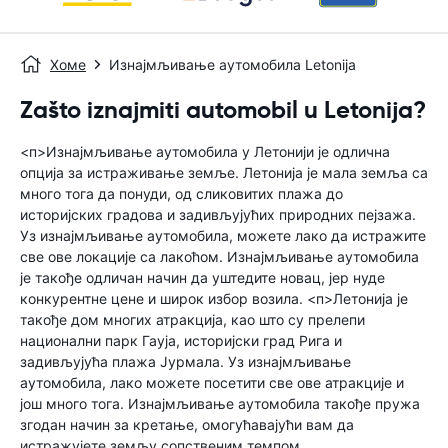
Хоме
Изнајмљивање аутомобила Letonija
Zašto iznajmiti automobil u Letonija?
<п>Изнајмљивање аутомобила у Летонији је одлична
опција за истраживање земље. Летонија је мала земља са
много тога да понуди, од сликовитих плажа до
историјских градова и задивљујућих природних пејзажа.
Уз изнајмљивање аутомобила, можете лако да истражите
све ове локације са лакоћом. Изнајмљивање аутомобила
је такође одличан начин да уштедите новац, јер нуде
конкурентне цене и широк избор возила. <п>Летонија је
такође дом многих атракција, као што су прелепи
национални парк Гауја, историјски град Рига и
задивљујућа плажа Јурмала. Уз изнајмљивање
аутомобила, лако можете посетити све ове атракције и
још много тога. Изнајмљивање аутомобила такође пружа
згодан начин за кретање, омогућавајући вам да
истражујете земљу сопственим темпом.