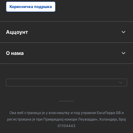
Корисничка подршка
Аццоунт
О нама
Ова веб страница је у власништву и под управом ЕасиТерра БВ и
регистрована је при Привредној комори Леуварден, Холандија, број
01104443