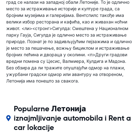
град се налази на западној обали Летоније. То је одлично
место за истраживање историје и културе града, са
бројним музејима и галеријама. Вентспилс такође има
велики избор ресторана и кафића, као и живахан ноћни
живот. <ли><стронг>Сигулда: Смештена у Националном
парку Гауја, Сигулда је одлично место за истраживање
природе. Познат је по задивљујућим пејзажима и одлично
је место за пешачење, вожњу бициклом и истраживање
бројних пећина и двораца у околини. <п>Други градови
вредни помена су Цесис, Валмиера, Кулдига и Мадона.
Без обзира да ли тражите опуштајући одмор на плажи,
ужурбани градски одмор или авантуру на отвореном,
Летонија има понешто за свакога.
Popularne Летонија
iznajmljivanje automobila i Rent a
car lokacije