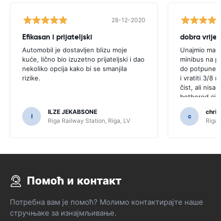
28-12-2020
Efikasan i prijateljski
dobra vrije
Automobil je dostavljen blizu moje
Unajmio mali 
kuće, lično bio izuzetno prijateljski i dao
minibus na pa
nekoliko opcija kako bi se smanjila
do potpune, a
rizike.
i vratiti 3/8 
čist, ali nisa
bothered.ciga
za moju satel
ILZE JEKABSONE
chris
vredi prije n
I
c
Riga Railway Station, Riga, LV
Riga 
svemu, nekoli
cijeni Â £ 43
sretan!
Помоћ и контакт
Потребна вам је помоћ? Молимо контактирајте наше
стручњаке за изнајмљивање.