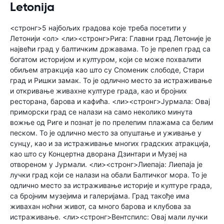
Letonija
<стронг>5 најбољих градова које треба посетити у
Летонији <ол> <ли><стронг>Рига: Главни град Летоније је
највећи град у балтичким државама. То је прелеп град са
богатом историјом и културом, који се може похвалити
обиљем атракција као што су Споменик слободе, Стари
град и Ришки замак. То је одлично место за истраживање
и откривање живахне културе града, као и бројних
ресторана, барова и кафића. <ли><стронг>Јурмала: Овај
приморски град се налази на само неколико минута
вожње од Риге и познат је по прелепим плажама са белим
песком. То је одлично место за опуштање и уживање у
сунцу, као и за истраживање многих градских атракција,
као што су Концертна дворана Дзинтари и Музеј на
отвореном у Јурмали. <ли><стронг>Лиепаја: Лиепаја је
лучки град који се налази на обали Балтичког мора. То је
одлично место за истраживање историје и културе града,
са бројним музејима и галеријама. Град такође има
живахан ноћни живот, са много барова и клубова за
истраживање. <ли><стронг>Вентспилс: Овај мали лучки