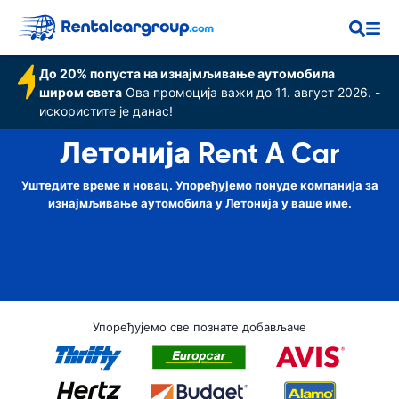
До 20% попуста на изнајмљивање аутомобила
широм света
Ова промоција важи до 11. август 2026. -
искористите је данас!
Летонија Rent A Car
Уштедите време и новац. Упоређујемо понуде компанија за
изнајмљивање аутомобила у Летонија у ваше име.
Упоређујемо све познате добављаче