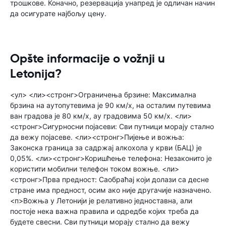
трошкове. Коначно, резервација унапред је одличан начин
да осигурате најбољу цену.
Opšte informacije o vožnji u
Letonija?
<ул> <ли><стронг>Ограничења брзине: Максимална
брзина на аутопутевима је 90 км/х, на осталим путевима
ван градова је 80 км/х, ау градовима 50 км/х. <ли>
<стронг>Сигурносни појасеви: Сви путници морају стално
да вежу појасеве. <ли><стронг>Пијење и вожња:
Законска граница за садржај алкохола у крви (БАЦ) је
0,05%. <ли><стронг>Коришћење телефона: Незаконито је
користити мобилни телефон током вожње. <ли>
<стронг>Прва предност: Саобраћај који долази са десне
стране има предност, осим ако није другачије назначено.
<п>Вожња у Летонији је релативно једноставна, али
постоје нека важна правила и одредбе којих треба да
будете свесни. Сви путници морају стално да вежу