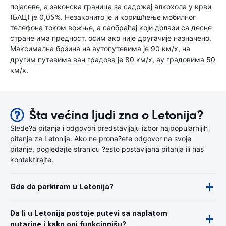
појасеве, а законска граница за садржај алкохола у крви
(БАЦ) је 0,05%. Незаконито је и коришћење мобилног
телефона током вожње, а саобраћај који долази са десне
стране има предност, осим ако није другачије назначено.
Максимална брзина на аутопутевима је 90 км/х, на
другим путевима ван градова је 80 км/х, ау градовима 50
км/х.
Šta većina ljudi zna o Letonija?
Slede?a pitanja i odgovori predstavljaju izbor najpopularnijih
pitanja za Letonija. Ako ne prona?ete odgovor na svoje
pitanje, pogledajte stranicu ?esto postavljana pitanja ili nas
kontaktirajte.
Gde da parkiram u Letonija?
Da li u Letonija postoje putevi sa naplatom
putarine i kako oni funkcionišu?