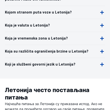
Kojom stranom puta voze u Letonija?
Koja je valuta u Letonija?
Koja je vremenska zona u Letonija?
Koja su različita ograničenja brzine u Letonija?
Koji je službeni govorni jezik u Letonija?
Летонија често постављана
питања
Најчешћа питања за Летонија су приказана испод. Ако не
можете да пронађете одговор на своје питање, проверите