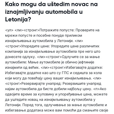
Kako mogu da uštedim novac na
iznajmljivanju automobila u
Letonija?
<ул> <ли><стронг>Потражите попусте: Проверите на
мрежи попусте и посебне понуде приликом
изнајмљивања аутомобила у Летонији. <ли>
<стронг>Упоредите цене: Упоредите цене различитих
компанија за изнајмљивање аутомобила пре него што
донесете одлуку. <ли><стронг>Одлучите се за мање
аутомобиле: Мање аутомобиле је обично јефтиније
изнајмити од већих. <ли><стронг>Избегавајте додатке:
Избегавајте додатке као што су ГПС и седишта за кола
који могу да повећају цену вашег изнајмљивања. <ли>
<стронг>Резервирајте унапред: Резервишите унапред
најам аутомобила да бисте добили најбољу цену. <п>Ако
одвојите време за куповину и упоређивање цена, можете
да уштедите новац на изнајмљивању аутомобила у
Летонији. Поред тога, одлучивање за мање аутомобиле и
избегавање додатака може вам помоћи да смањите своје