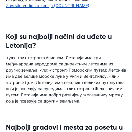
Završite vodič za zemlju {COUNTRI_NAME}
Koji su najbolji načini da uđete u
Letonija?
<ул> <ли><стронг>Авионом: Летонија има три
међународна аеродрома са директним летовима из
других земаља. <ли><стронг>Поморским путем: Летонија
има две велике морске луке у Риги и Вентспилсу. <ли>
<стронг>Дом: Летонија има неколико великих аутопутева
који је повезују са суседима. <ли><стронг>Железничким
путем: Летонија има добро развијену железничку мрежу
која је повезује са другим земљама.
Najbolji gradovi i mesta za posetu u