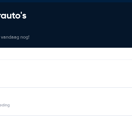
rauto's
er vandaag nog!
ieding