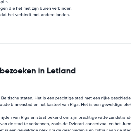
pils.
gen die het met zijn buren verbinden.
at het verbindt met andere landen.
 bezoeken in Letland
Baltische staten. Het is een prachtige stad met een rijke geschiede
ude binnenstad en het kasteel van Riga. Het is een geweldige plek
e rijden van Riga en staat bekend om zijn prachtige witte zandstra
van de stad te verkennen, zoals de Dzintari-concertzaal en het Ju
t is een geweldige plek om de geschiedenis en cultuur van de stad