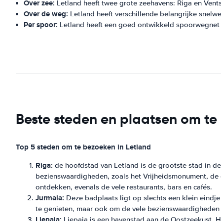
Over zee:
Letland heeft twee grote zeehavens: Riga en Vents
Over de weg:
Letland heeft verschillende belangrijke snelwe
Per spoor:
Letland heeft een goed ontwikkeld spoorwegnet d
Beste steden en plaatsen om te
Top 5 steden om te bezoeken in Letland
Riga:
de hoofdstad van Letland is de grootste stad in de 
bezienswaardigheden, zoals het Vrijheidsmonument, de o
ontdekken, evenals de vele restaurants, bars en cafés.
Jurmala:
Deze badplaats ligt op slechts een klein eindj
te genieten, maar ook om de vele bezienswaardigheden 
Liepaja:
Liepaja is een havenstad aan de Oostzeekust. He