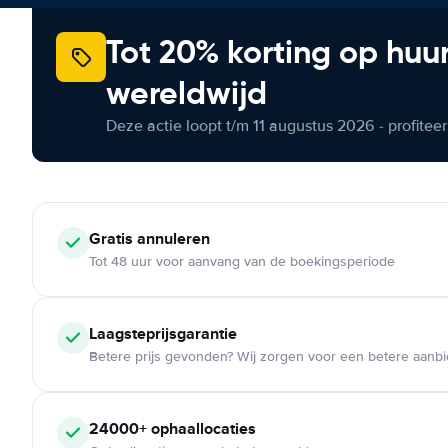
Tot 20% korting op huu
wereldwijd
Deze actie loopt t/m 11 augustus 2026 - profite
Gratis annuleren
Tot 48 uur voor aanvang van de boekingsperiode
Laagsteprijsgarantie
Betere prijs gevonden? Wij zorgen voor een betere aanb
24000+ ophaallocaties