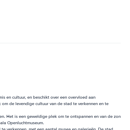
nis en cultuur, en beschikt over een overvloed aan
 om de levendige cultuur van de stad te verkennen en te
nden. Het is een geweldige plek om te ontspannen en van de zon
rmala Openluchtmuseum.
 te verkennen, met een aantal musea en galerieën. De stad