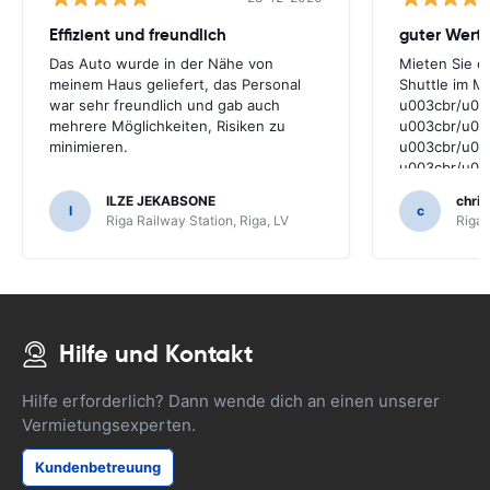
Effizient und freundlich
guter Wert
Das Auto wurde in der Nähe von
Mieten Sie ei
meinem Haus geliefert, das Personal
Shuttle im M
war sehr freundlich und gab auch
u003cbr/u00
mehrere Möglichkeiten, Risiken zu
u003cbr/u00
minimieren.
u003cbr/u00
u003cbr/u00
u003cbr/u00
ILZE JEKABSONE
chris
u003cbr/u00
I
c
Riga Railway Station, Riga, LV
Riga 
u003cbr/u00
u003cbr/u00
u003cbr/u00
u003cbr/u00
u003cbr/u00
u003cbr/u00
Hilfe und Kontakt
u003cbr/u00
u003cbr/u00
u003cbr/u00
Hilfe erforderlich? Dann wende dich an einen unserer
u003cbr/u00
Vermietungsexperten.
u003cbr/u00
u003cbr/u003
Kundenbetreuung
Punkt arbeite