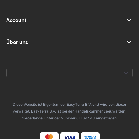
führen führe
losfahren. All
Beschwerden 
Account
für 6 Tage mi
Über uns
Diese Website ist Eigentum der EasyTerra B.V. und wird von dieser
verwaltet. EasyTerra B.V. ist bei der Handelskammer Leeuwarden,
Niederlande, unter der Nummer 01104443 eingetragen.