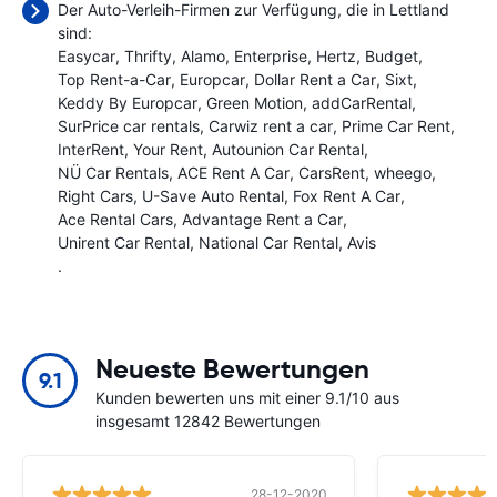
Der Auto-Verleih-Firmen zur Verfügung, die in Lettland
sind:
Easycar
Thrifty
Alamo
Enterprise
Hertz
Budget
Top Rent-a-Car
Europcar
Dollar Rent a Car
Sixt
Keddy By Europcar
Green Motion
addCarRental
SurPrice car rentals
Carwiz rent a car
Prime Car Rent
InterRent
Your Rent
Autounion Car Rental
NÜ Car Rentals
ACE Rent A Car
CarsRent
wheego
Right Cars
U-Save Auto Rental
Fox Rent A Car
Ace Rental Cars
Advantage Rent a Car
Unirent Car Rental
National Car Rental
Avis
.
Neueste Bewertungen
9.1
Kunden bewerten uns mit einer 9.1/10 aus
insgesamt 12842 Bewertungen
28-12-2020