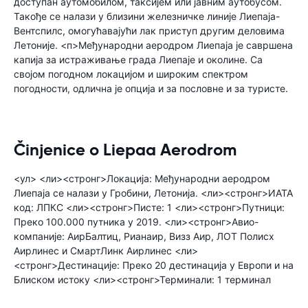
доступан аутомобилом, таксијем или јавним аутобусом.
Такође се налази у близини железничке линије Лиепаја-
Вентспилс, омогућавајући лак приступ другим деловима
Летоније. <п>Међународни аеродром Лиепаја је савршена
капија за истраживање града Лиепаје и околине. Са
својом погодном локацијом и широким спектром
погодности, одлична је опција и за пословне и за туристе.
Činjenice o Liepaa Aerodrom
<ул> <ли><стронг>Локација: Међународни аеродром
Лиепаја се налази у Гробини, Летонија. <ли><стронг>ИАТА
код: ЛПКС <ли><стронг>Писте: 1 <ли><стронг>Путници:
Преко 100.000 путника у 2019. <ли><стронг>Авио-
компаније: АирБалтиц, Рианаир, Визз Аир, ЛОТ Полисх
Аирлинес и СмартЛинк Аирлинес <ли>
<стронг>Дестинације: Преко 20 дестинација у Европи и на
Блиском истоку <ли><стронг>Терминали: 1 терминал