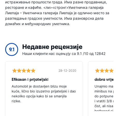
истраживање прошлости града. Има разне продавнице,
ресторане и кафиће. <ли><стронг>Уметничка галерија
Лиепаја – Уметничка галерија Лиепаја је одлично место за
разгледање градске уметности. Има разноврсна дела
домаћих и међународних уметника.
Недавне рецензије
9.1
Наши клијенти нас оцењују са 9.1 /10 од 12842
28-12-2020
Efikasan i prijateljski
dobra vrije
Automobil je dostavljen blizu moje
Unajmio mali 
kuće, lično bio izuzetno prijateljski i dao
minibus na pa
nekoliko opcija kako bi se smanjila
do potpune, a
rizike.
i vratiti 3/8 
čist, ali nisa
bothered.ciga
za moju satel