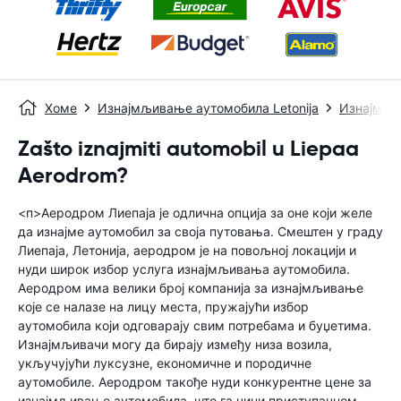
Хоме
Изнајмљивање аутомобила Letonija
Изнајмљи
Zašto iznajmiti automobil u Liepaa
Aerodrom?
<п>Аеродром Лиепаја је одлична опција за оне који желе
да изнајме аутомобил за своја путовања. Смештен у граду
Лиепаја, Летонија, аеродром је на повољној локацији и
нуди широк избор услуга изнајмљивања аутомобила.
Аеродром има велики број компанија за изнајмљивање
које се налазе на лицу места, пружајући избор
аутомобила који одговарају свим потребама и буџетима.
Изнајмљивачи могу да бирају између низа возила,
укључујући луксузне, економичне и породичне
аутомобиле. Аеродром такође нуди конкурентне цене за
изнајмљивање аутомобила, што га чини приступачном