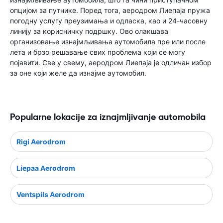
опцијом за путнике. Поред тога, аеродром Лиепаја пружа
погодну услугу преузимања и одласка, као и 24-часовну
линију за корисничку подршку. Ово олакшава
организовање изнајмљивања аутомобила пре или после
лета и брзо решавање свих проблема који се могу
појавити. Све у свему, аеродром Лиепаја је одличан избор
за оне који желе да изнајме аутомобил.
Popularne lokacije za iznajmljivanje automobila
Rigi Aerodrom
Liepaa Aerodrom
Ventspils Aerodrom