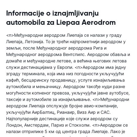
Informacije o iznajmljivanju
automobila za Liepaa Aerodrom
<п>Међународни аеродром Лиепаја се налази у граду
Лиепаја, Летонија. То је трећи најпрометнији аеродром у
земљи, после Међународног аеродрома Рига и
Међународног аеродрома Вентспилс. Аеродром обавља и
домаће и међународне летове, а већина његових летова
служи дестинацијама у Европи. <п>Аеродром има једну
зграду терминала, која има низ погодности укључујући
кафић, бесцаринску продавницу, услуге изнајмљивања
аутомобила и мењачницу. Аеродром такође нуди разне
могућности копненог превоза, укључујући јавне аутобусе,
таксије и аутомобиле за изнајмљивање. <п>Међународни
аеродром Лиепаја опслужује бројне авио-компаније,
укључујући АирБалтиц, Рианаир, Визз Аир и САС.
Најпопуларније дестинације које служи аеродром су
Лондон, Амстердам, Париз и Стокхолм. <п>Аеродром се
налази отприлике 5 км од центра града Лиепаје. Лако је