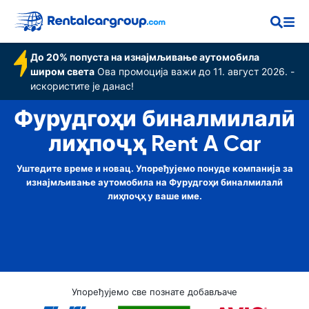
лиҳ‌поҷҳ
До 20% попуста на изнајмљивање аутомобила
широм света
Ова промоција важи до 11. август 2026. -
искористите је данас!
Фурудгоҳи бин‌алмилалӣ
лиҳ‌поҷҳ Rent A Car
Уштедите време и новац. Упоређујемо понуде компанија за
изнајмљивање аутомобила на Фурудгоҳи бин‌алмилалӣ
лиҳ‌поҷҳ у ваше име.
Упоређујемо све познате добављаче