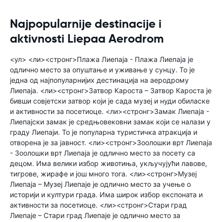
Najpopularnije destinacije i
aktivnosti Liepaa Aerodrom
<ул> <ли><стронг>Плажа Лиепаја - Плажа Лиепаја је
одлично место за опуштање и уживање у сунцу. То је
једна од најпопуларнијих дестинација на аеродрому
Лиепаја. <ли><стронг>Затвор Кароста – Затвор Кароста је
бивши совјетски затвор који је сада музеј и нуди обиласке
и активности за посетиоце. <ли><стронг>Замак Лиепаја -
Лиепајски замак је средњовековни замак који се налази у
граду Лиепаји. То је популарна туристичка атракција и
отворена је за јавност. <ли><стронг>Зоолошки врт Лиепаја
- Зоолошки врт Лиепаја је одлично место за посету са
децом. Има велики избор животиња, укључујући лавове,
тигрове, жирафе и још много тога. <ли><стронг>Музеј
Лиепаја – Музеј Лиепаје је одлично место за учење о
историји и култури града. Има широк избор експоната и
активности за посетиоце. <ли><стронг>Стари град
Лиепаје – Стари град Лиепаје је одлично место за