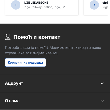
ILZE JEKABSONE
chris
vredi prije n
I
c
Riga Railway Station, Riga, LV
Riga 
svemu, nekoli
cijeni Â £ 43
sretan!
Помоћ и контакт
Потребна вам је помоћ? Молимо контактирајте наше
стручњаке за изнајмљивање.
Корисничка подршка
Аццоунт
О нама