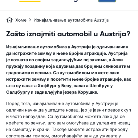
Хоме
Изнајмљивање аутомобила Austrija
Zašto iznajmiti automobil u Austrija?
Изнајмљивање аутомобила у Аустрији је одличан начин
да истражите земљу и њене бројне атракције. Аустрија
је позната по својим задивљујућим пејзажима, а Алпи
пружају позадину која одузима дах бројним сликовитим
градовима и селима. Са аутомобилом можете лако
истражити земљу и посетити њене бројне атракције, као
што су палата Хофбург у Бечу, палата Шенбрун у
Салцбургу и задивљујућа језера Корушке.
Поред тога, изнајмљивање аутомобила у Аустрији је
одличан начин да уштедите новац, јер је јавни превоз скуп
и често непоуздан. Са аутомобилом можете лако да се
крећете по земљи, што вам омогућава да уштедите новац
на смештају и храни. Такође можете истражити природу
сопственим темпом, омогућавајући вам да уживате у