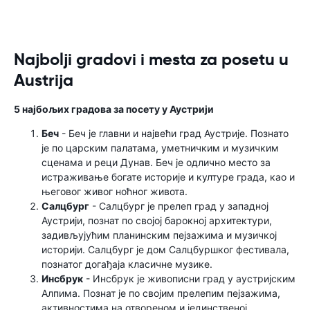
Najbolji gradovi i mesta za posetu u
Austrija
5 најбољих градова за посету у Аустрији
Беч
- Беч је главни и највећи град Аустрије. Познато
је по царским палатама, уметничким и музичким
сценама и реци Дунав. Беч је одлично место за
истраживање богате историје и културе града, као и
његовог живог ноћног живота.
Салцбург
- Салцбург је прелеп град у западној
Аустрији, познат по својој барокној архитектури,
задивљујућим планинским пејзажима и музичкој
историји. Салцбург је дом Салцбуршког фестивала,
познатог догађаја класичне музике.
Инсбрук
- Инсбрук је живописни град у аустријским
Алпима. Познат је по својим прелепим пејзажима,
активностима на отвореном и јединственој