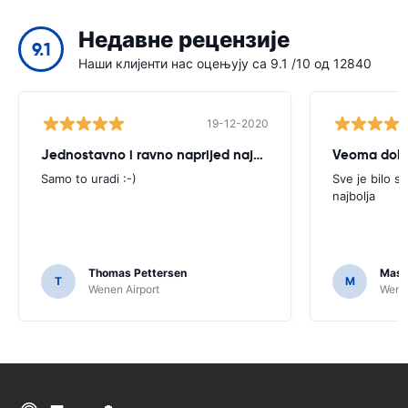
Недавне рецензије
9.1
Наши клијенти нас оцењују са 9.1 /10 од 12840
19-12-2020
Jednostavno i ravno naprijed najam automobila
Veoma dob
Samo to uradi :-)
Sve je bilo sa
najbolja
Thomas Pettersen
Mass
T
M
Wenen Airport
Wenen