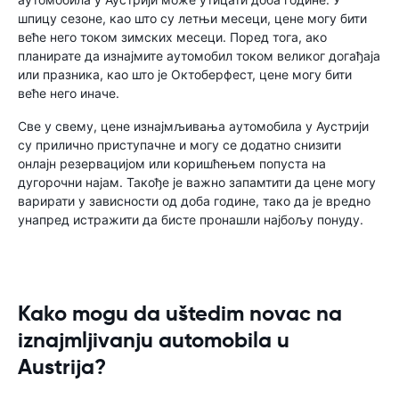
шпицу сезоне, као што су летњи месеци, цене могу бити
веће него током зимских месеци. Поред тога, ако
планирате да изнајмите аутомобил током великог догађаја
или празника, као што је Октоберфест, цене могу бити
веће него иначе.
Све у свему, цене изнајмљивања аутомобила у Аустрији
су прилично приступачне и могу се додатно снизити
онлајн резервацијом или коришћењем попуста на
дугорочни најам. Такође је важно запамтити да цене могу
варирати у зависности од доба године, тако да је вредно
унапред истражити да бисте пронашли најбољу понуду.
Kako mogu da uštedim novac na
iznajmljivanju automobila u
Austrija?