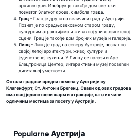
архитектури. Инсбрук је такође дом светски
познатог Златног крова, симбола града.
Грац
- Грац је други по величини град у Аустрији.
Познат је по средњовековном старом граду,
културним атракцијама и живахној универзитетској
сцени. Грац је такође дом бројних музеја и галерија.
Линц
- Линц је град на северу Аустрије, познат по
својој лепој архитектури, живој култури и
јединственој кухињи. У Линцу се налази и Арс
Елецтроница Центер, интерактивни музеј посвећен
дигиталној уметности.
Остали градови вредни помена у Аустрији су
Клагенфурт, Ст. Антон и Брегенц. Сваки од ових градова
има свој јединствени шарм и атракције, што их чини
одличним местима за посету у Аустрији.
Popularne Аустрија