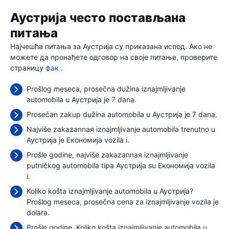
Аустрија често постављана
питања
Најчешћа питања за Аустрија су приказана испод. Ако не
можете да пронађете одговор на своје питање, проверите
страницу
фак
.
Prošlog meseca, prosečna dužina iznajmljivanje
automobila u Аустрија je 7 dana.
Prosečan zakup dužina automobila u Аустрија je 7 dana.
Najviše zakazannaя iznajmljivanje automobila trenutno u
Аустрија je Економија vozila i.
Prošle godine, najviše zakazannaя iznajmljivanje
putničkog automobila tipa Аустрија su Економија vozila
i.
Koliko košta iznajmljivanje automobila u Аустрија?
Prošlog meseca, prosečna cena za iznajmljivanje vozila je
dolara.
Prošle godine, Koliko košta iznajmljivanje automobila u