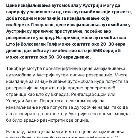
Цене изнајмљивања аутомобила у Аустрији могу да
варирају у зависности од типа аутомобила који тражите,
доба године и компаније за изнајмљивање коју
изаберете. Генерално, цене изнајмљивања аутомобила у
Аустрији су прилично приступачне, посебно ако
резервишете унапред. На пример, мали аутомобил као
што је Волксваген Голф може коштати око 20-30 евра
дневно, док већи аутомобил као што је БМВ серије 5
може коштати око 50-60 евра дневно.
Такође је могуће пронаћи јефтиније цене изнајмљивања
аутомобила у Аустрији путем онлине резервације. Многе
компаније за изнајмљивање аутомобила нуде попусте за
резервације на мрежи, па је вредно проверити веб
странице као што су Екпедиа, РенталЦарс.цом или
Холидаи Аутос. Поред тога, неке компаније за
изнајмљивање нуде попусте за дугорочне најам, тако да
ако планирате да останете у Аустрији неко време, можда
би било вредно размотрити ове опције.
На крају, важно је запамтити да на цене изнајмљивања
аутомобила у Аустрији може утицати доба године. У