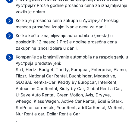
Аустрија? Prošle godine prosečna cena za iznajmljivanje
vozila je
dolara.
Kolika je prosečna cena zakupa u Аустрија? Prošlog
meseca prosečna iznajmljivanje cena
za dan i.
Koliko košta iznajmljivanje automobila u {mesta} u
poslednjih 12 meseci? Prošle godine prosečna cena
zakupnine iznosi
dolara u dan i.
Kompanije za iznajmljivanje automobila na raspolaganju u
Аустрија predstavljeni:
Sixt
Hertz
Budget
Thrifty
Europcar
Enterprise
Alamo
Flizzr
National Car Rental
Buchbinder
Megadrive
GLOBAL Rent-a-Car
Keddy By Europcar
InterRent
Autounion Car Rental
Sicily by Car
Global Rent a Car
U-Save Auto Rental
Green Motion
Avis
Dryyve
wheego
Klass Wagen
Active Car Rental
Edel & Stark
SurPrice car rentals
Your Rent
addCarRental
McRent
Nur Rent a car
Dollar Rent a Car
.