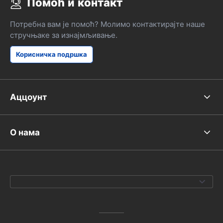
Помоћ и контакт
Потребна вам је помоћ? Молимо контактирајте наше
стручњаке за изнајмљивање.
Корисничка подршка
Аццоунт
О нама