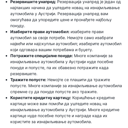
Резервишите унапред:
Резервација унапред је један од
најлакших начина да уштедите новац на изнајмљивање
аутомобила у Аустрији. Резервација унапред вам
омогућава да упоредите цене и пронађете најбољу
понуду.
Изаберите прави аутомобил:
изаберите прави
аутомобил за своје потребе. Немојте само изабрати
највећи или најскупљи аутомобил; изаберите аутомобил
који одговара вашим потребама и буџету.
Потражите специјалне понуде:
Многе компаније за
изнајмљивање аутомобила у Аустрији нуде посебне
понуде и попусте, па их обавезно потражите када
резервишете.
Тражите попусте:
Немојте се плашити да тражите
попусте. Многе компаније за изнајмљивање аутомобила
спремне су да понуде попусте ако тражите.
Користите кредитну картицу:
Коришћење кредитне
картице може вам помоћи да уштедите новац на
изнајмљивање аутомобила у Аустрији. Многе кредитне
картице нуде посебне попусте и награде када их
користите за изнајмљивање аутомобила.