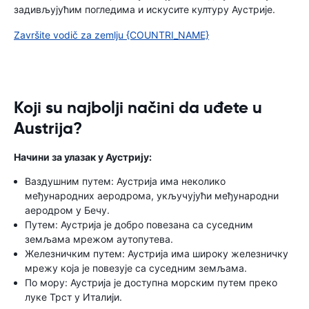
задивљујућим погледима и искусите културу Аустрије.
Završite vodič za zemlju {COUNTRI_NAME}
Koji su najbolji načini da uđete u
Austrija?
Начини за улазак у Аустрију:
Ваздушним путем: Аустрија има неколико
међународних аеродрома, укључујући међународни
аеродром у Бечу.
Путем: Аустрија је добро повезана са суседним
земљама мрежом аутопутева.
Железничким путем: Аустрија има широку железничку
мрежу која је повезује са суседним земљама.
По мору: Аустрија је доступна морским путем преко
луке Трст у Италији.