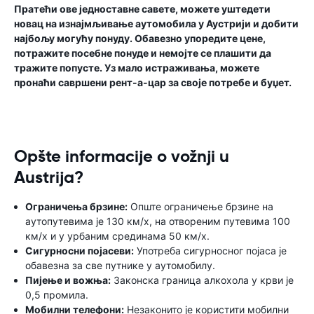
Пратећи ове једноставне савете, можете уштедети
новац на изнајмљивање аутомобила у Аустрији и добити
најбољу могућу понуду. Обавезно упоредите цене,
потражите посебне понуде и немојте се плашити да
тражите попусте. Уз мало истраживања, можете
пронаћи савршени рент-а-цар за своје потребе и буџет.
Opšte informacije o vožnji u
Austrija?
Ограничења брзине:
Опште ограничење брзине на
аутопутевима је 130 км/х, на отвореним путевима 100
км/х и у урбаним срединама 50 км/х.
Сигурносни појасеви:
Употреба сигурносног појаса је
обавезна за све путнике у аутомобилу.
Пијење и вожња:
Законска граница алкохола у крви је
0,5 промила.
Мобилни телефони:
Незаконито је користити мобилни