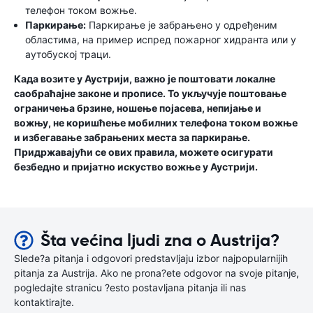
телефон током вожње.
Паркирање:
Паркирање је забрањено у одређеним
областима, на пример испред пожарног хидранта или у
аутобуској траци.
Када возите у Аустрији, важно је поштовати локалне
саобраћајне законе и прописе. То укључује поштовање
ограничења брзине, ношење појасева, непијање и
вожњу, не коришћење мобилних телефона током вожње
и избегавање забрањених места за паркирање.
Придржавајући се ових правила, можете осигурати
безбедно и пријатно искуство вожње у Аустрији.
Šta većina ljudi zna o Austrija?
Slede?a pitanja i odgovori predstavljaju izbor najpopularnijih
pitanja za Austrija. Ako ne prona?ete odgovor na svoje pitanje,
pogledajte stranicu ?esto postavljana pitanja ili nas
kontaktirajte.