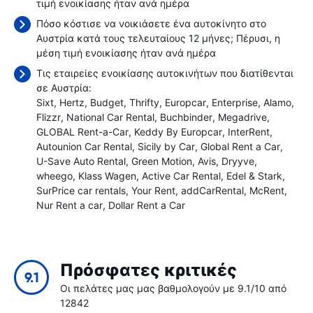
τιμή ενοικίασης ήταν
ανά ημέρα
Πόσο κόστισε να νοικιάσετε ένα αυτοκίνητο στο
Αυστρία κατά τους τελευταίους 12 μήνες; Πέρυσι, η
μέση τιμή ενοικίασης ήταν
ανά ημέρα
Τις εταιρείες ενοικίασης αυτοκινήτων που διατίθενται
σε Αυστρία:
Sixt
Hertz
Budget
Thrifty
Europcar
Enterprise
Alamo
Flizzr
National Car Rental
Buchbinder
Megadrive
GLOBAL Rent-a-Car
Keddy By Europcar
InterRent
Autounion Car Rental
Sicily by Car
Global Rent a Car
U-Save Auto Rental
Green Motion
Avis
Dryyve
wheego
Klass Wagen
Active Car Rental
Edel & Stark
SurPrice car rentals
Your Rent
addCarRental
McRent
Nur Rent a car
Dollar Rent a Car
Πρόσφατες κριτικές
9.1
Οι πελάτες μας μας βαθμολογούν με 9.1/10 από
12842