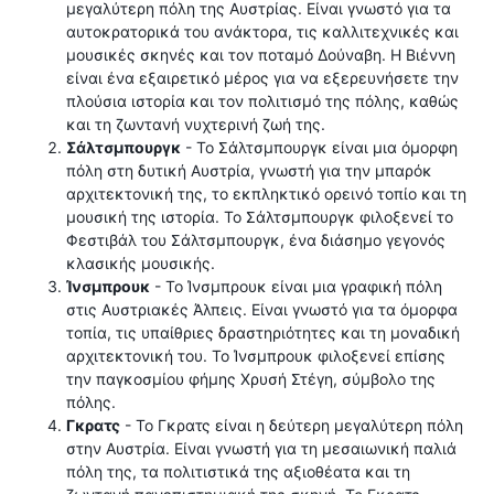
μεγαλύτερη πόλη της Αυστρίας. Είναι γνωστό για τα
αυτοκρατορικά του ανάκτορα, τις καλλιτεχνικές και
μουσικές σκηνές και τον ποταμό Δούναβη. Η Βιέννη
είναι ένα εξαιρετικό μέρος για να εξερευνήσετε την
πλούσια ιστορία και τον πολιτισμό της πόλης, καθώς
και τη ζωντανή νυχτερινή ζωή της.
Σάλτσμπουργκ
- Το Σάλτσμπουργκ είναι μια όμορφη
πόλη στη δυτική Αυστρία, γνωστή για την μπαρόκ
αρχιτεκτονική της, το εκπληκτικό ορεινό τοπίο και τη
μουσική της ιστορία. Το Σάλτσμπουργκ φιλοξενεί το
Φεστιβάλ του Σάλτσμπουργκ, ένα διάσημο γεγονός
κλασικής μουσικής.
Ίνσμπρουκ
- Το Ίνσμπρουκ είναι μια γραφική πόλη
στις Αυστριακές Άλπεις. Είναι γνωστό για τα όμορφα
τοπία, τις υπαίθριες δραστηριότητες και τη μοναδική
αρχιτεκτονική του. Το Ίνσμπρουκ φιλοξενεί επίσης
την παγκοσμίου φήμης Χρυσή Στέγη, σύμβολο της
πόλης.
Γκρατς
- Το Γκρατς είναι η δεύτερη μεγαλύτερη πόλη
στην Αυστρία. Είναι γνωστή για τη μεσαιωνική παλιά
πόλη της, τα πολιτιστικά της αξιοθέατα και τη