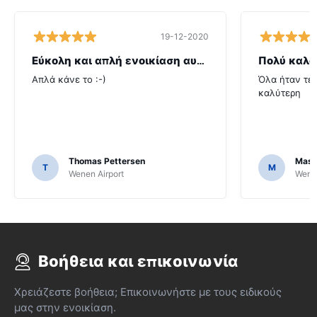
19-12-2020
Εύκολη και απλή ενοικίαση αυτοκινήτου
Πολύ καλά
Απλά κάνε το :-)
Όλα ήταν τέλ
καλύτερη
Thomas Pettersen
Mass
T
M
Wenen Airport
Wenen
Βοήθεια και επικοινωνία
Χρειάζεστε βοήθεια; Επικοινωνήστε με τους ειδικούς
μας στην ενοικίαση.