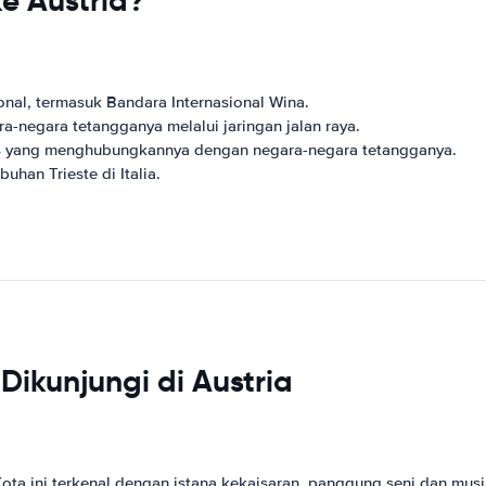
e Austria?
onal, termasuk Bandara Internasional Wina.
a-negara tetangganya melalui jaringan jalan raya.
luas yang menghubungkannya dengan negara-negara tetangganya.
uhan Trieste di Italia.
Dikunjungi di Austria
 Kota ini terkenal dengan istana kekaisaran, panggung seni dan mu