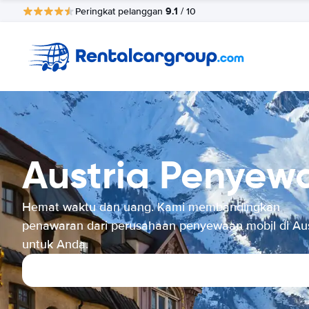
9.1
Peringkat pelanggan
/ 10
Austria Penyew
Hemat waktu dan uang. Kami membandingkan
penawaran dari perusahaan penyewaan mobil di Aus
untuk Anda.