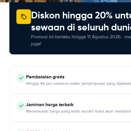
Diskon hingga 20% unt
sewaan di seluruh dun
Promosi ini berlaku hingga 11 Agustus 2026 - m
juga!
Pembatalan gratis
Hingga 48 jam sebelum waktu penjemputan yang dijadwa
Jaminan harga terbaik
Menemukan harga yang lebih murah? Kami akan memberik