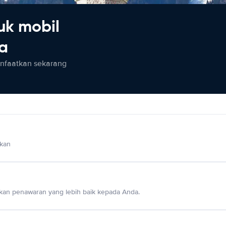
uk mobil
ia
anfaatkan sekarang
lkan
an penawaran yang lebih baik kepada Anda.