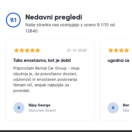
Nedavni pregledi
9.1
Naše stranke nas ocenjujejo z oceno 9.1/10 od
12840
21-12-2020
Tako enostavno, kot je dobil
ugodna cen
Priporočam Rental Car Group - moja
izkušnja je, da pravočasno dostavi,
odzivnost in enostaven poslovanja.
Nimam nič, ampak najboljše za
povedati.
Bijoy George
Beno
B
B
München Airport
Münch