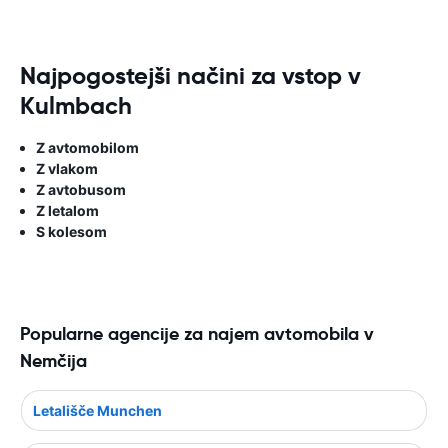
Najpogostejši načini za vstop v
Kulmbach
Z avtomobilom
Z vlakom
Z avtobusom
Z letalom
S kolesom
Popularne agencije za najem avtomobila v
Nemčija
Letališče Munchen