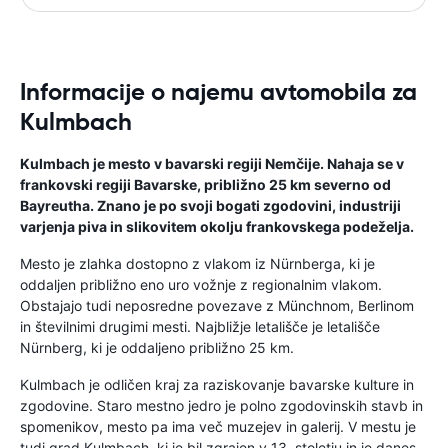
Informacije o najemu avtomobila za
Kulmbach
Kulmbach je mesto v bavarski regiji Nemčije. Nahaja se v
frankovski regiji Bavarske, približno 25 km severno od
Bayreutha. Znano je po svoji bogati zgodovini, industriji
varjenja piva in slikovitem okolju frankovskega podeželja.
Mesto je zlahka dostopno z vlakom iz Nürnberga, ki je
oddaljen približno eno uro vožnje z regionalnim vlakom.
Obstajajo tudi neposredne povezave z Münchnom, Berlinom
in številnimi drugimi mesti. Najbližje letališče je letališče
Nürnberg, ki je oddaljeno približno 25 km.
Kulmbach je odličen kraj za raziskovanje bavarske kulture in
zgodovine. Staro mestno jedro je polno zgodovinskih stavb in
spomenikov, mesto pa ima več muzejev in galerij. V mestu je
tudi grad Kulmbach, ki je bil zgrajen v 13. stoletju in je danes