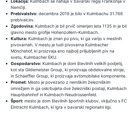
Lokacija:
Kulmbach se nahaja v bavarski regiji Frankonija v
Nemčiji.
Prebivalstvo:
decembra 2019 je bilo v Kulmbachu 31.766
prebivalcev.
Zgodovina:
Kulmbach je bil prvič omenjen leta 1135 in je bil
glavno mesto grofije Hohenzollern-Kulmbach.
Kultura:
Kulmbach je znan po pivu, ki ga varijo v mestnih
pivovarnah. V mestu je tudi pivovarna Kulmbacher
Mönchshof, ki proizvaja eno najbolj priljubljenih piv na
svetu, Kulmbacher EKU.
Gospodarstvo:
Kulmbach je dom številnih velikih podjetij,
kot sta Gildemeister Group, ki proizvaja obdelovalne stroje,
in Schaeffler Group, ki proizvaja avtomobilske komponente.
Promet:
Mesto je povezano z nemškim železniškim
omrežjem in ga oskrbujeta dve železniški postaji, Kulmbach
Hauptbahnhof in Kulmbach-Neudrossenfeld.
Šport:
mesto je dom številnih športnih klubov, vključno s FC
Eintracht Kulmbach, ki igra v bavarski regionalni ligi.