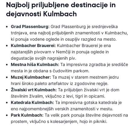
Najbolj priljubljene destinacije in
dejavnosti Kulmbach
Grad Plassenburg:
Grad Plassenburg je srednjeveška
trdnjava, ena najbolj priljubljenih znamenitosti v Kulmbachu,
ki ponuja vodene oglede in osupljiv razgled na mesto.
Kulmbacher Brauerei:
Kulmbacher Brauerei je ena
najstarejših pivovarn v Nemčiji in ponuja oglede in
degustacije svojih nagrajenih piv.
Mestna hiša Kulmbach:
Ta impresivna zgradba je središče
mesta in je obdana s čudovitim parkom.
Muzej Kulmbacher:
Ta muzej v starem mestnem jedru
hrani široko paleto artefaktov iz zgodovine regije.
Živalski vrt Kulmbach:
Ta priljubljen živalski vrt je dom
številnim živalim, vključno z levi, tigri in opicami.
Katedrala Kulmbach:
Ta impresivna gotska katedrala je
eno najpomembnejših verskih znamenitosti v mestu.
Park Kulmbach:
Ta velik park ponuja številne dejavnosti na
prostem, vključno s kolesarjenjem, hojo in pikniki.