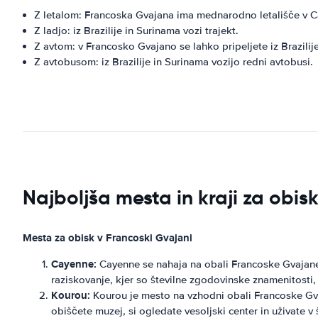
Z letalom: Francoska Gvajana ima mednarodno letališče v 
Z ladjo: iz Brazilije in Surinama vozi trajekt.
Z avtom: v Francosko Gvajano se lahko pripeljete iz Brazilij
Z avtobusom: iz Brazilije in Surinama vozijo redni avtobusi.
Najboljša mesta in kraji za obi
Mesta za obisk v Francoski Gvajani
Cayenne:
Cayenne se nahaja na obali Francoske Gvajane 
raziskovanje, kjer so številne zgodovinske znamenitosti, 
Kourou:
Kourou je mesto na vzhodni obali Francoske Gva
obiščete muzej, si ogledate vesoljski center in uživate v 