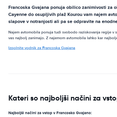
Francoska Gvajana ponuja obilico zanimivosti za ob
Cayenne do osupljivih plaž Kourou vam najem avto
slapove v notranjosti ali pa se odpravite na enodne
Najem avtomobila ponuja tudi svobodo raziskovanja regije v svo
vas najbolj zanimajo. Z najemom avtomobila lahko kar najbolje 
Izpolnite vodnik za Francoska Gvajana
Kateri so najboljši načini za v
Najboljši načini za vstop v Francosko Gvajano: