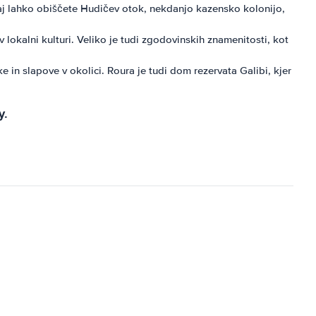
kaj lahko obiščete Hudičev otok, nekdanjo kazensko kolonijo,
lokalni kulturi. Veliko je tudi zgodovinskih znamenitosti, kot
in slapove v okolici. Roura je tudi dom rezervata Galibi, kjer
y.