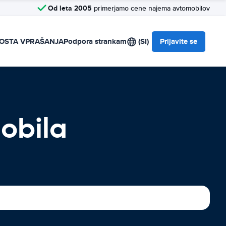
Od leta 2005
primerjamo cene najema avtomobilov
OSTA VPRAŠANJA
Podpora strankam
(SI)
Prijavite se
obila