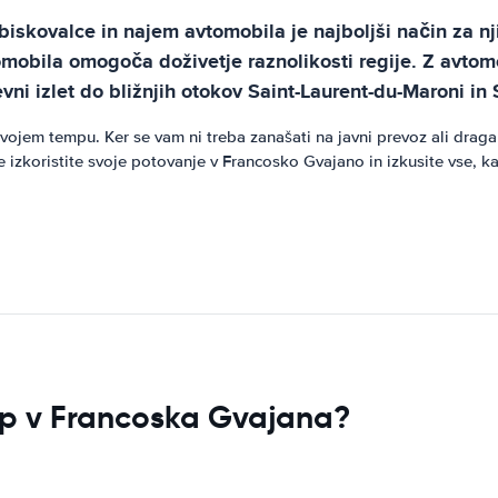
iskovalce in najem avtomobila je najboljši način za n
mobila omogoča doživetje raznolikosti regije. Z avto
vni izlet do bližnjih otokov Saint-Laurent-du-Maroni in
jem tempu. Ker se vam ni treba zanašati na javni prevoz ali draga t
izkoristite svoje potovanje v Francosko Gvajano in izkusite vse, ka
stop v Francoska Gvajana?