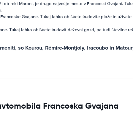
ži ob reki Maroni, je drugo največje mesto v Francoski Gvajani. Tu
.
ancoske Gvajane. Tukaj lahko obiščete čudovite plaže in uživate v 
. Tukaj lahko obiščete čudovit deževni gozd, pa tudi številne reke 
omeniti, so Kourou, Rémire-Montjoly, Iracoubo in Matour
a avtomobila Francoska Gvajana