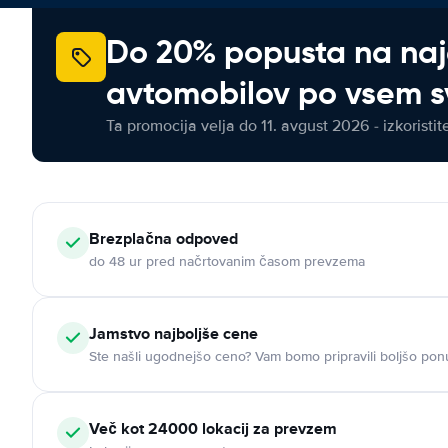
Do 20% popusta na na
avtomobilov po vsem s
Ta promocija velja do 11. avgust 2026 - izkoristit
Brezplačna odpoved
do 48 ur pred načrtovanim časom prevzema
Jamstvo najboljše cene
Ste našli ugodnejšo ceno? Vam bomo pripravili boljšo pon
Več kot 24000 lokacij za prevzem