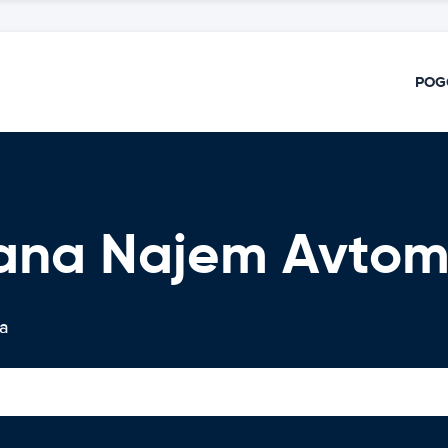
POG
ana Najem Avtom
ka