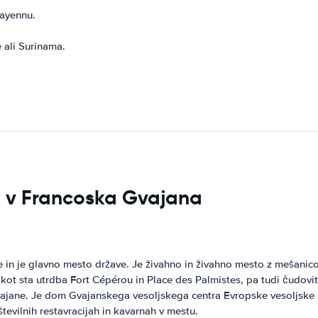
Cayennu.
e ali Surinama.
sk v Francoska Gvajana
in je glavno mesto države. Je živahno in živahno mesto z mešanico f
kot sta utrdba Fort Cépérou in Place des Palmistes, pa tudi čudovit
jane. Je dom Gvajanskega vesoljskega centra Evropske vesoljske age
številnih restavracijah in kavarnah v mestu.