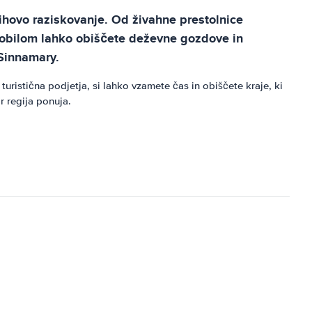
jihovo raziskovanje. Od živahne prestolnice
mobilom lahko obiščete deževne gozdove in
 Sinnamary.
uristična podjetja, si lahko vzamete čas in obiščete kraje, ki
r regija ponuja.