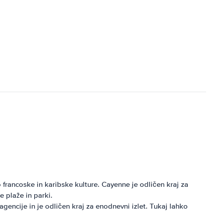
rancoske in karibske kulture. Cayenne je odličen kraj za
e plaže in parki.
ncije in je odličen kraj za enodnevni izlet. Tukaj lahko