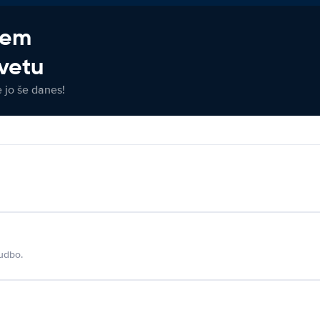
jem
vetu
e jo še danes!
udbo.