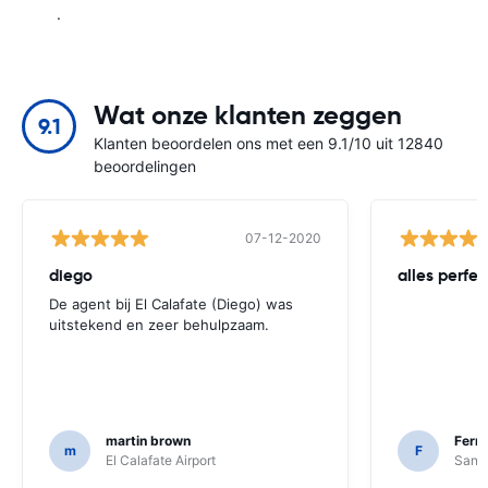
.
Wat onze klanten zeggen
9.1
Klanten beoordelen ons met een 9.1/10 uit 12840
beoordelingen
07-12-2020
diego
alles perfec
De agent bij El Calafate (Diego) was
uitstekend en zeer behulpzaam.
martin brown
Fern
m
F
El Calafate Airport
Santi