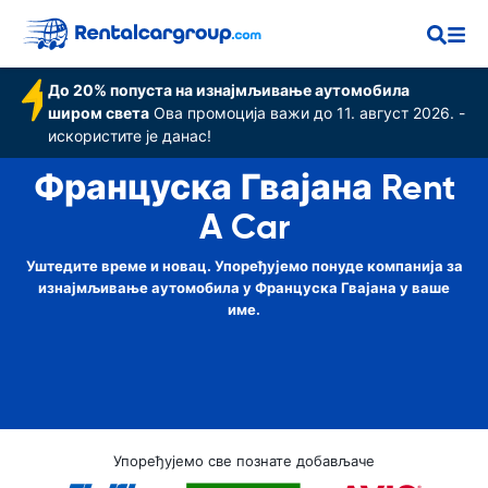
До 20% попуста на изнајмљивање аутомобила
широм света
Ова промоција важи до 11. август 2026. -
искористите је данас!
Француска Гвајана Rent
A Car
Уштедите време и новац. Упоређујемо понуде компанија за
изнајмљивање аутомобила у Француска Гвајана у ваше
име.
Упоређујемо све познате добављаче