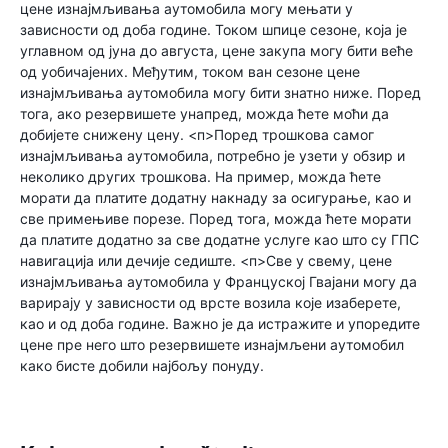
цене изнајмљивања аутомобила могу мењати у
зависности од доба године. Током шпице сезоне, која је
углавном од јуна до августа, цене закупа могу бити веће
од уобичајених. Међутим, током ван сезоне цене
изнајмљивања аутомобила могу бити знатно ниже. Поред
тога, ако резервишете унапред, можда ћете моћи да
добијете снижену цену. <п>Поред трошкова самог
изнајмљивања аутомобила, потребно је узети у обзир и
неколико других трошкова. На пример, можда ћете
морати да платите додатну накнаду за осигурање, као и
све примењиве порезе. Поред тога, можда ћете морати
да платите додатно за све додатне услуге као што су ГПС
навигација или дечије седиште. <п>Све у свему, цене
изнајмљивања аутомобила у Француској Гвајани могу да
варирају у зависности од врсте возила које изаберете,
као и од доба године. Важно је да истражите и упоредите
цене пре него што резервишете изнајмљени аутомобил
како бисте добили најбољу понуду.