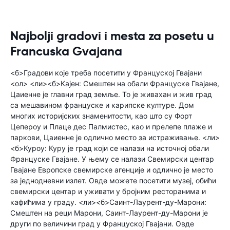
Najbolji gradovi i mesta za posetu u
Francuska Gvajana
<б>Градови које треба посетити у Француској Гвајани
<ол> <ли><б>Кајен: Смештен на обали Француске Гвајане,
Цаиенне је главни град земље. То је живахан и жив град
са мешавином француске и карипске културе. Дом
многих историјских знаменитости, као што су Форт
Цепероу и Плаце дес Палмистес, као и прелепе плаже и
паркови, Цаиенне је одлично место за истраживање. <ли>
<б>Куроу: Куру је град који се налази на источној обали
Француске Гвајане. У њему се налази Свемирски центар
Гвајане Европске свемирске агенције и одлично је место
за једнодневни излет. Овде можете посетити музеј, обићи
свемирски центар и уживати у бројним ресторанима и
кафићима у граду. <ли><б>Саинт-Лаурент-ду-Марони:
Смештен на реци Марони, Саинт-Лаурент-ду-Марони је
други по величини град у Француској Гвајани. Овде