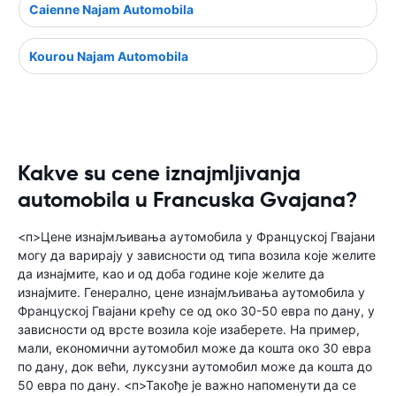
Caienne Najam Automobila
Kourou Najam Automobila
Kakve su cene iznajmljivanja
automobila u Francuska Gvajana?
<п>Цене изнајмљивања аутомобила у Француској Гвајани
могу да варирају у зависности од типа возила које желите
да изнајмите, као и од доба године које желите да
изнајмите. Генерално, цене изнајмљивања аутомобила у
Француској Гвајани крећу се од око 30-50 евра по дану, у
зависности од врсте возила које изаберете. На пример,
мали, економични аутомобил може да кошта око 30 евра
по дану, док већи, луксузни аутомобил може да кошта до
50 евра по дану. <п>Такође је важно напоменути да се