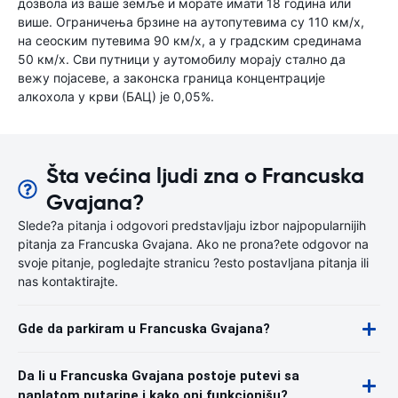
дозвола из ваше земље и морате имати 18 година или
више. Ограничења брзине на аутопутевима су 110 км/х,
на сеоским путевима 90 км/х, а у градским срединама
50 км/х. Сви путници у аутомобилу морају стално да
вежу појасеве, а законска граница концентрације
алкохола у крви (БАЦ) је 0,05%.
Šta većina ljudi zna o Francuska
Gvajana?
Slede?a pitanja i odgovori predstavljaju izbor najpopularnijih
pitanja za Francuska Gvajana. Ako ne prona?ete odgovor na
svoje pitanje, pogledajte stranicu ?esto postavljana pitanja ili
nas kontaktirajte.
Gde da parkiram u Francuska Gvajana?
Da li u Francuska Gvajana postoje putevi sa
naplatom putarine i kako oni funkcionišu?