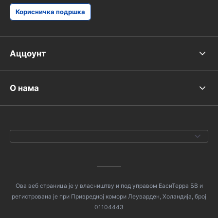
Корисничка подршка
Аццоунт
О нама
Ова веб страница је у власништву и под управом ЕасиТерра БВ и
регистрована је при Привредној комори Леуварден, Холандија, број
01104443