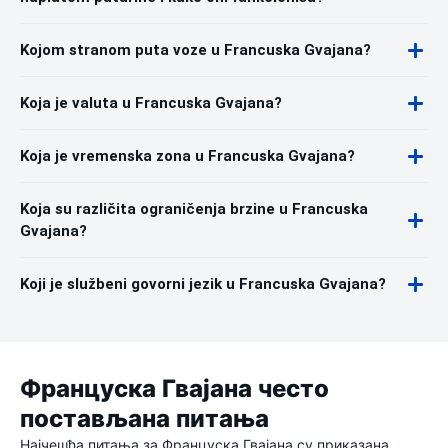
Kojom stranom puta voze u Francuska Gvajana?
Koja je valuta u Francuska Gvajana?
Koja je vremenska zona u Francuska Gvajana?
Koja su različita ograničenja brzine u Francuska
Gvajana?
Koji je službeni govorni jezik u Francuska Gvajana?
Француска Гвајана често
постављана питања
Најчешћа питања за Француска Гвајана су приказана