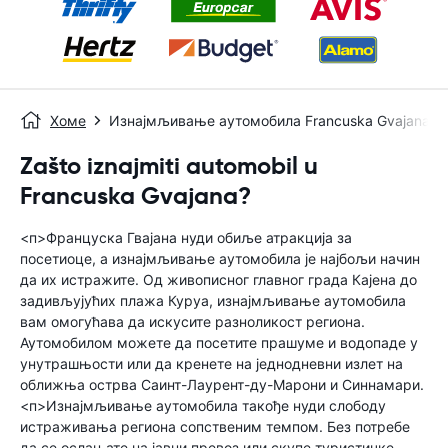
Хоме
Изнајмљивање аутомобила Francuska Gvajana
Zašto iznajmiti automobil u
Francuska Gvajana?
<п>Француска Гвајана нуди обиље атракција за
посетиоце, а изнајмљивање аутомобила је најбољи начин
да их истражите. Од живописног главног града Кајена до
задивљујућих плажа Куруа, изнајмљивање аутомобила
вам омогућава да искусите разноликост региона.
Аутомобилом можете да посетите прашуме и водопаде у
унутрашњости или да кренете на једнодневни излет на
оближња острва Саинт-Лаурент-ду-Марони и Синнамари.
<п>Изнајмљивање аутомобила такође нуди слободу
истраживања региона сопственим темпом. Без потребе
да се ослањате на јавни превоз или скупе туристичке