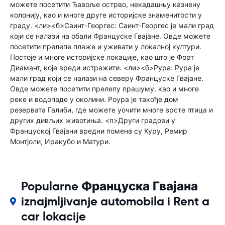
можете посетити Ђавоље острво, некадашњу казнену
колонију, као и многе друге историјске знаменитости у
граду. <ли><б>Саинт-Георгес: Саинт-Георгес је мали град
који се налази на обали Француске Гвајане. Овде можете
посетити прелепе плаже и уживати у локалној култури.
Постоје и многе историјске локације, као што је Форт
Диамант, које вреди истражити. <ли><б>Рура: Рура је
мали град који се налази на северу Француске Гвајане.
Овде можете посетити прелепу прашуму, као и многе
реке и водопаде у околини. Роура је такође дом
резервата Галиби, где можете уочити многе врсте птица и
других дивљих животиња. <п>Други градови у
Француској Гвајани вредни помена су Куру, Ремир
Монтјоли, Иракубо и Матури.
Popularne Француска Гвајана
iznajmljivanje automobila i Rent a
car lokacije