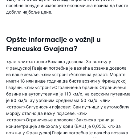
посебне понуде и изаберите економична возила да бисте
добили најбоље цене.
Opšte informacije o vožnji u
Francuska Gvajana?
<ул> <ли><стронг>Возачка дозвола: За вожњу у
Француској Гвајани потребна је важећа возачка дозвола
из ваше земље. <ли><стронг>Услови за узраст: Морате
имати 18 или више година да бисте возили у Француској
Гвајани. <ли><стронг>Ограничења брзине: Ограничење
брзине на аутопутевима је 110 км/х, на сеоским путевима
је 90 км/х, ау урбаним срединама 50 км/х. <ли>
<стронг>Сигурносни појасеви: Сви путници у аутомобилу
морају стално да вежу појасеве. <ли>
<стронг>Ограничење алкохола: Законска граница
концентрације алкохола у крви (БАЦ) је 0,05%. <п>За
вожњу у Француској Гвајани потребна је важећа возачка