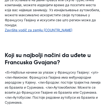
компаније, можете издвојити време да посетите места
која вас највише занимају. Уз изнајмљивање аутомобила,
можете максимално искористити своје путовање у
Француску Гвајану и искусити све што регион може да
понуди.
Završite vodič za zemlju {COUNTRI_NAME}
Koji su najbolji načini da uđete u
Francuska Gvajana?
<б>Најбољи начини за улазак у Француску Гвајану: <ул>
<ли>Авионом: Француска Гвајана има међународни
аеродром у Кајену. <ли>Бродом: постоји трајектна линија
из Бразила и Суринама. <ли>Аутомобилом: Можете се
возити до Француске Гвајане из Бразила или Суринама.
<ли>Аутобусом: Постоје редовни аутобуси из Бразила и
Суринама.