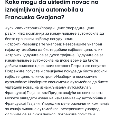
Kako mogu da uštedim novac na
iznajmljivanju automobila u
Francuska Gvajana?
<ул> <ли><стронг>Упореди цене: Упоредите цене
различитих компанија за изнајмљивање аутомобила да
бисте пронашли најбољу понуду. <ли>
<стронг>Резервирајте унапред: Резервишите унапред
најам аутомобила да бисте добили најбоље цене. <ли>
<стронг>Одлучите се за дуже трајање: Одлучите се за
изнајмљивање аутомобила на дуже време да бисте
добили снижене цене. <ли><стронг>Потражите попусте:
Потражите попусте и специјалне понуде да бисте добили
најбоље цене. <ли><стронг>Изаберите економичне
аутомобиле: Изаберите економичне аутомобиле да бисте
уштедели новац на изнајмљивању аутомобила у
Француској Гвајани. <п>Придржавајући се ових савета,
можете уштедети новац на изнајмљивању аутомобила у
Француској Гвајани. Упоредите цене различитих компанија
за изнајмљивање аутомобила, резервишите унапред,
одлучите се за дужи период, потражите попусте и