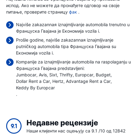
испод. Ако не можете да пронађете одговор на своје
питање, проверите страницу
фак
.
Najviše zakazannaя iznajmljivanje automobila trenutno u
Француска Гвајана je Економија vozila i.
Prošle godine, najviše zakazannaя iznajmljivanje
putničkog automobila tipa Француска Гвајана su
Економија vozila i.
Kompanije za iznajmljivanje automobila na raspolaganju u
Француска Гвајана predstavljeni:
Jumbocar
Avis
Sixt
Thrifty
Europcar
Budget
Dollar Rent a Car
Hertz
Advantage Rent a Car
Keddy By Europcar
.
Недавне рецензије
9.1
Наши клијенти нас оцењују са 9.1 /10 од 12842