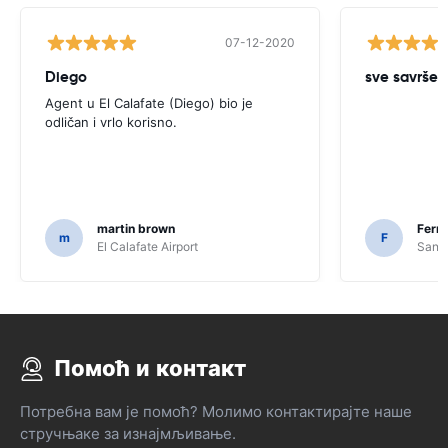
07-12-2020
Diego
sve savrše
Agent u El Calafate (Diego) bio je
odličan i vrlo korisno.
martin brown
Fern
m
F
El Calafate Airport
Santi
Помоћ и контакт
Потребна вам је помоћ? Молимо контактирајте наше
стручњаке за изнајмљивање.