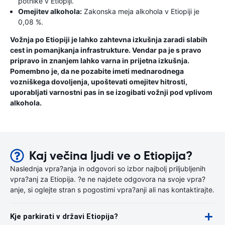
potnike v Etiopiji.
Omejitev alkohola:
Zakonska meja alkohola v Etiopiji je
0,08 %.
Vožnja po Etiopiji je lahko zahtevna izkušnja zaradi slabih
cest in pomanjkanja infrastrukture. Vendar pa je s pravo
pripravo in znanjem lahko varna in prijetna izkušnja.
Pomembno je, da ne pozabite imeti mednarodnega
vozniškega dovoljenja, upoštevati omejitev hitrosti,
uporabljati varnostni pas in se izogibati vožnji pod vplivom
alkohola.
Kaj večina ljudi ve o Etiopija?
Naslednja vpra?anja in odgovori so izbor najbolj priljubljenih
vpra?anj za Etiopija. ?e ne najdete odgovora na svoje vpra?
anje, si oglejte stran s pogostimi vpra?anji ali nas kontaktirajte.
Kje parkirati v državi Etiopija?