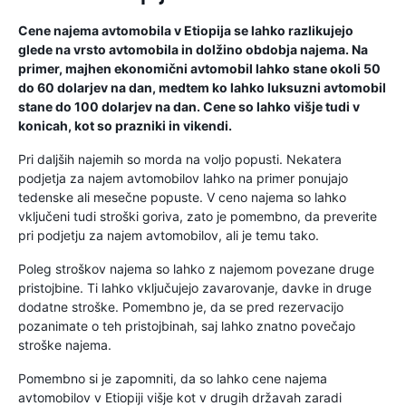
Cene najema avtomobila v Etiopija se lahko razlikujejo
glede na vrsto avtomobila in dolžino obdobja najema. Na
primer, majhen ekonomični avtomobil lahko stane okoli 50
do 60 dolarjev na dan, medtem ko lahko luksuzni avtomobil
stane do 100 dolarjev na dan. Cene so lahko višje tudi v
konicah, kot so prazniki in vikendi.
Pri daljših najemih so morda na voljo popusti. Nekatera
podjetja za najem avtomobilov lahko na primer ponujajo
tedenske ali mesečne popuste. V ceno najema so lahko
vključeni tudi stroški goriva, zato je pomembno, da preverite
pri podjetju za najem avtomobilov, ali je temu tako.
Poleg stroškov najema so lahko z najemom povezane druge
pristojbine. Ti lahko vključujejo zavarovanje, davke in druge
dodatne stroške. Pomembno je, da se pred rezervacijo
pozanimate o teh pristojbinah, saj lahko znatno povečajo
stroške najema.
Pomembno si je zapomniti, da so lahko cene najema
avtomobilov v Etiopiji višje kot v drugih državah zaradi