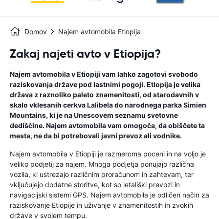
Domov
Najem avtomobila Etiopija
Zakaj najeti avto v Etiopija?
Najem avtomobila v Etiopiji vam lahko zagotovi svobodo
raziskovanja države pod lastnimi pogoji. Etiopija je velika
država z raznoliko paleto znamenitosti, od starodavnih v
skalo vklesanih cerkva Lalibela do narodnega parka Simien
Mountains, ki je na Unescovem seznamu svetovne
dediščine. Najem avtomobila vam omogoča, da obiščete ta
mesta, ne da bi potrebovali javni prevoz ali vodnike.
Najem avtomobila v Etiopiji je razmeroma poceni in na voljo je
veliko podjetij za najem. Mnoga podjetja ponujajo različna
vozila, ki ustrezajo različnim proračunom in zahtevam, ter
vključujejo dodatne storitve, kot so letališki prevozi in
navigacijski sistemi GPS. Najem avtomobila je odličen način za
raziskovanje Etiopije in uživanje v znamenitostih in zvokih
države v svojem tempu.