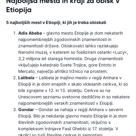
Najboljša mesta in kraji za obisk v
Etiopija
5 najboljših mest v Etiopiji, ki jih je treba obiskati
Adis Abeba
– glavno mesto Etiopije je dom nekaterih
najpomembnejših zgodovinskih znamenitosti in
znamenitosti države. Obiskovalci lahko raziskujejo
Narodni muzej, v katerem so fosilizirani ostanki »Lucy«,
3,2 milijona let starega hominida. Druge znamenitosti
vključujejo katedralo Svete Trojice, gore Entoto in
Mercato, največjo afriško tržnico na prostem.
Lalibela
– Lalibela je majhno mesto v regiji Amhara v
Etiopiji in je dom enajstih v skalo vklesanih cerkva, ki so
bile zgrajene v 12. in 13. stoletju. Cerkve so na
Unescovem seznamu svetovne dediščine in so nekatere
najpomembnejših verskih znamenitosti v Etiopiji.
Gondar
– Gondar se nahaja v regiji Amhara v severni
Etiopiji. Bilo je nekdanje glavno mesto Etiopije in je dom
številnih zgodovinskih znamenitosti, vključno s
kompleksom trdnjave Fasil Ghebbi iz 17. stoletja. V
okolici so tudi številne cerkve in samostani.