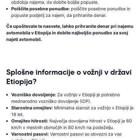
obdobja najema, da dobite boljše popuste.
Poiščite posebne ponudbe:
poiščite posebne ponudbe in
popuste podjetij za najem, da prihranite denar.
Če upoštevate te nasvete, lahko prihranite denar pri najemu
avtomobila v Etiopija in dobite najboljšo ponudbo za svoj
najeti avtomobil.
Splošne informacije o vožnji v državi
Etiopija?
Vozniško dovoljenje:
Za vožnjo v Etiopiji je potrebno
mednarodno vozniško dovoljenje (IDP).
Starostna omejitev:
Minimalna starost za vožnjo v Etiopiji je
18 let.
Omejitev hitrosti:
Največja dovoljena hitrost v Etiopiji je 60
km/h v mestnih območjih in 80 km/h na podeželju.
Varnostni pasovi:
Varnostni pasovi so obvezni za vse