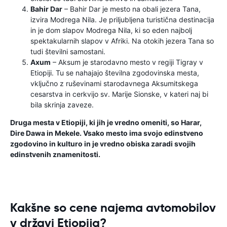
Bahir Dar
– Bahir Dar je mesto na obali jezera Tana,
izvira Modrega Nila. Je priljubljena turistična destinacija
in je dom slapov Modrega Nila, ki so eden najbolj
spektakularnih slapov v Afriki. Na otokih jezera Tana so
tudi številni samostani.
Axum
– Aksum je starodavno mesto v regiji Tigray v
Etiopiji. Tu se nahajajo številna zgodovinska mesta,
vključno z ruševinami starodavnega Aksumitskega
cesarstva in cerkvijo sv. Marije Sionske, v kateri naj bi
bila skrinja zaveze.
Druga mesta v Etiopiji, ki jih je vredno omeniti, so Harar,
Dire Dawa in Mekele. Vsako mesto ima svojo edinstveno
zgodovino in kulturo in je vredno obiska zaradi svojih
edinstvenih znamenitosti.
Kakšne so cene najema avtomobilov
v državi Etiopija?