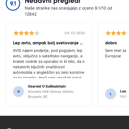
Nedavni pregledi
9.1
Naše stranke nas ocenjujejo z oceno 9.1/10 od
12842
04-12-2020
Lep avto, ampak bolj svetovanje potrebno
dobro
AVIS najem podjetje, pod pogojem, lep
Sem imel zel
avto, vključno s satelitsko navigacijo, a
Europcar
kratek vodnik za uporabo in bi bilo, da o
nekaterih ključnih značilnosti
avtomobila v angleščini so zelo koristne
za to stranko. Imeli smo vprašati nekaj
domačinov za usmerjanje in samo za, ki
Gearoid O Suilleabhain
jih morda ne bi pogruntal funkcije SAT
Leon
G
brussels midi railway station,
L
NAV.
Victor
Brussels, BE