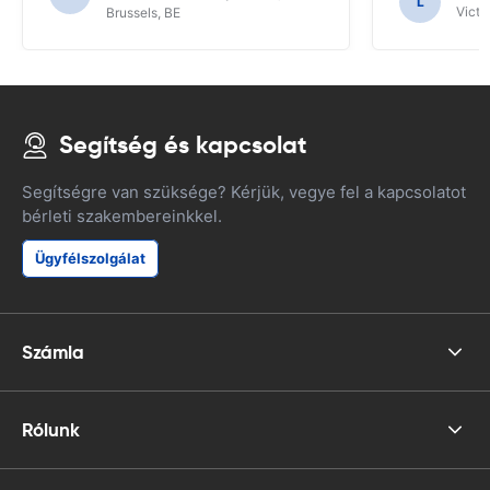
L
NAV funkcióinak.
Victor
Brussels, BE
Segítség és kapcsolat
Segítségre van szüksége? Kérjük, vegye fel a kapcsolatot
bérleti szakembereinkkel.
Ügyfélszolgálat
Számla
Rólunk