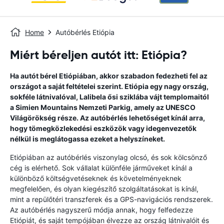
Home
Autóbérlés Etiópia
Miért béreljen autót itt: Etiópia?
Ha autót bérel Etiópiában, akkor szabadon fedezheti fel az
országot a saját feltételei szerint. Etiópia egy nagy ország,
sokféle látnivalóval, Lalibela ősi sziklába vájt templomaitól
a Simien Mountains Nemzeti Parkig, amely az UNESCO
Világörökség része. Az autóbérlés lehetőséget kínál arra,
hogy tömegközlekedési eszközök vagy idegenvezetők
nélkül is meglátogassa ezeket a helyszíneket.
Etiópiában az autóbérlés viszonylag olcsó, és sok kölcsönző
cég is elérhető. Sok vállalat különféle járműveket kínál a
különböző költségvetéseknek és követelményeknek
megfelelően, és olyan kiegészítő szolgáltatásokat is kínál,
mint a repülőtéri transzferek és a GPS-navigációs rendszerek.
Az autóbérlés nagyszerű módja annak, hogy felfedezze
Etiópiát, és saját tempójában élvezze az ország látnivalóit és