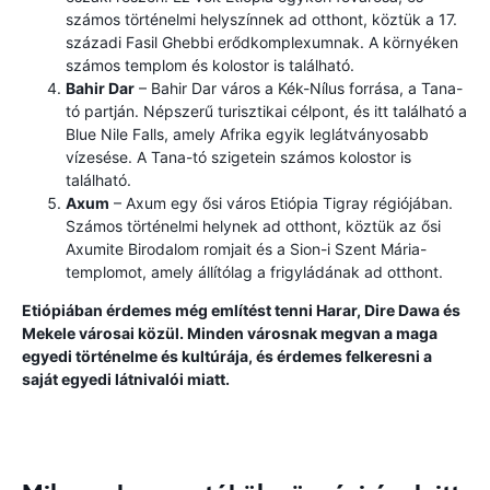
számos történelmi helyszínnek ad otthont, köztük a 17.
századi Fasil Ghebbi erődkomplexumnak. A környéken
számos templom és kolostor is található.
Bahir Dar
– Bahir Dar város a Kék-Nílus forrása, a Tana-
tó partján. Népszerű turisztikai célpont, és itt található a
Blue Nile Falls, amely Afrika egyik leglátványosabb
vízesése. A Tana-tó szigetein számos kolostor is
található.
Axum
– Axum egy ősi város Etiópia Tigray régiójában.
Számos történelmi helynek ad otthont, köztük az ősi
Axumite Birodalom romjait és a Sion-i Szent Mária-
templomot, amely állítólag a frigyládának ad otthont.
Etiópiában érdemes még említést tenni Harar, Dire Dawa és
Mekele városai közül. Minden városnak megvan a maga
egyedi történelme és kultúrája, és érdemes felkeresni a
saját egyedi látnivalói miatt.