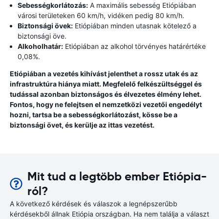
Sebességkorlátozás:
A maximális sebesség Etiópiában
városi területeken 60 km/h, vidéken pedig 80 km/h.
Biztonsági övek:
Etiópiában minden utasnak kötelező a
biztonsági öve.
Alkoholhatár:
Etiópiában az alkohol törvényes határértéke
0,08%.
Etiópiában a vezetés kihívást jelenthet a rossz utak és az
infrastruktúra hiánya miatt. Megfelelő felkészültséggel és
tudással azonban biztonságos és élvezetes élmény lehet.
Fontos, hogy ne felejtsen el nemzetközi vezetői engedélyt
hozni, tartsa be a sebességkorlátozást, kösse be a
biztonsági övet, és kerülje az ittas vezetést.
Mit tud a legtöbb ember Etiópia-
ról?
A következő kérdések és válaszok a legnépszerűbb
kérdésekből állnak Etiópia országban. Ha nem találja a választ