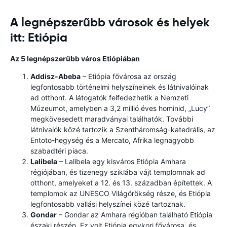
A legnépszerűbb városok és helyek
itt: Etiópia
Az 5 legnépszerűbb város Etiópiában
Addisz-Abeba
– Etiópia fővárosa az ország
legfontosabb történelmi helyszíneinek és látnivalóinak
ad otthont. A látogatók felfedezhetik a Nemzeti
Múzeumot, amelyben a 3,2 millió éves hominid, „Lucy”
megkövesedett maradványai találhatók. További
látnivalók közé tartozik a Szentháromság-katedrális, az
Entoto-hegység és a Mercato, Afrika legnagyobb
szabadtéri piaca.
Lalibela
– Lalibela egy kisváros Etiópia Amhara
régiójában, és tizenegy sziklába vájt templomnak ad
otthont, amelyeket a 12. és 13. században építettek. A
templomok az UNESCO Világörökség része, és Etiópia
legfontosabb vallási helyszínei közé tartoznak.
Gondar
– Gondar az Amhara régióban található Etiópia
északi részén. Ez volt Etiópia egykori fővárosa, és