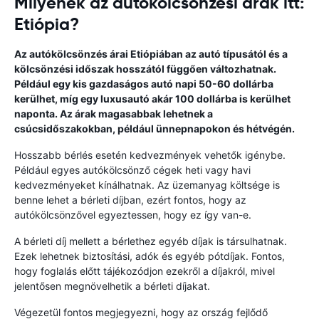
Milyenek az autókölcsönzési árak itt:
Etiópia?
Az autókölcsönzés árai Etiópiában az autó típusától és a
kölcsönzési időszak hosszától függően változhatnak.
Például egy kis gazdaságos autó napi 50-60 dollárba
kerülhet, míg egy luxusautó akár 100 dollárba is kerülhet
naponta. Az árak magasabbak lehetnek a
csúcsidőszakokban, például ünnepnapokon és hétvégén.
Hosszabb bérlés esetén kedvezmények vehetők igénybe.
Például egyes autókölcsönző cégek heti vagy havi
kedvezményeket kínálhatnak. Az üzemanyag költsége is
benne lehet a bérleti díjban, ezért fontos, hogy az
autókölcsönzővel egyeztessen, hogy ez így van-e.
A bérleti díj mellett a bérlethez egyéb díjak is társulhatnak.
Ezek lehetnek biztosítási, adók és egyéb pótdíjak. Fontos,
hogy foglalás előtt tájékozódjon ezekről a díjakról, mivel
jelentősen megnövelhetik a bérleti díjakat.
Végezetül fontos megjegyezni, hogy az ország fejlődő