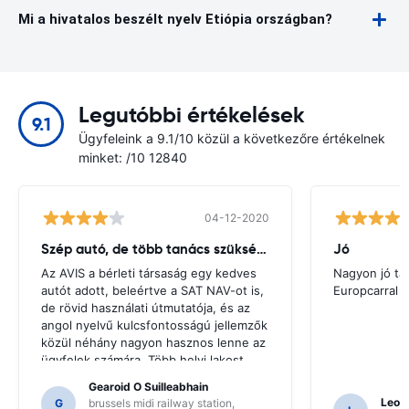
Mi a hivatalos beszélt nyelv Etiópia országban?
Legutóbbi értékelések
9.1
Ügyfeleink a 9.1/10 közül a következőre értékelnek
minket: /10 12840
04-12-2020
Szép autó, de több tanács szükséges
Jó
Az AVIS a bérleti társaság egy kedves
Nagyon jó ta
autót adott, beleértve a SAT NAV-ot is,
Europcarral
de rövid használati útmutatója, és az
angol nyelvű kulcsfontosságú jellemzők
közül néhány nagyon hasznos lenne az
ügyfelek számára. Több helyi lakost
kellett kérni iránymutatásért, és csak
Gearoid O Suilleabhain
erre a következtetésre jutottunk a SAT
Leon
G
brussels midi railway station,