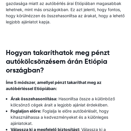
gazdasága miatt az autóbérlés árai Etiópiában magasabbak
lehetnek, mint más országokban. Ez azt jelenti, hogy fontos,
hogy körülnézzen és összehasonlítsa az árakat, hogy a lehető
legjobb ajánlatot kapja.
Hogyan takaríthatok meg pénzt
autókölcsönzésem árán Etiópia
országban?
Íme 5 módszer, amellyel pénzt takaríthat meg az
autóbérléssel Etiópiában:
Árak összehasonlítása:
Hasonlítsa össze a különböző
kölcsönző cégek árait a legjobb ajánlat érdekében.
Foglaljon előre:
Foglalja le előre autóbérlését, hogy
kihasználhassa a kedvezményeket és a különleges
ajánlatokat.
Válassza ki a megfelelő biztosítást:
Válassza ki a