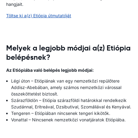
hangjait.
Töltse ki a(z) Etiópia útmutatóját
Melyek a legjobb módjai a(z) Etiópia
belépésnek?
Az Etiópiába való belépés legjobb módjai:
Légi úton – Etiópiának van egy nemzetközi repülőtere
Addisz-Abebában, amely számos nemzetközi várossal
összeköttetést biztosít.
Szárazföldön – Etiópia szárazföldi határokkal rendelkezik
Szudánnal, Eritreával, Dzsibutival, Szomáliával és Kenyával.
Tengeren – Etiópiában nincsenek tengeri kikötők.
Vonattal – Nincsenek nemzetközi vonatjáratok Etiópiába.