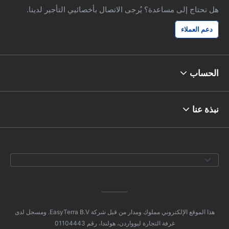
هل تحتاج إلى مساعدة؟ يُرجى الاتصال بأخصائيي التأجير لدينا.
دعم العملاء
الحساب
نبذة عنا
هذا الموقع الإلكتروني مملوك ومدار من قبل شركة EasyTerra B.V. ومسجل لدى
غرفة التجارة ليوواردن، هولندا، رقم 01104443