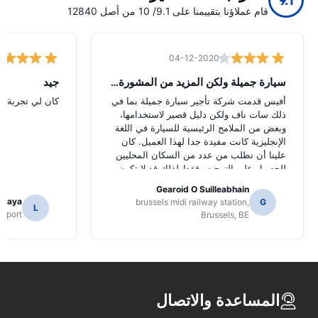
9.1
قام عملاؤنا بتقييمنا على 9.1/ 10 من أصل 12840
04-12-2020
سيارة جميلة ولكن المزيد من المشورة الل
جيد
أفيس قدمت شركة تأجير سيارة جميلة بما في
كان لي تجربة جي
ذلك سات ناف ولكن دليل قصير لاستخدامها،
وبعض من الملامح الرئيسية للسيارة في اللغة
الإنجليزية كانت مفيدة جدا لهذا العميل. كان
علينا أن نطلب من عدد من السكان المحليين
للحصول على التوجيه وفقط لذلك قد لا تكون
قد حددت وظائف سات ناف.
Gearoid O Suilleabhain
amaya
brussels midi railway station,
G
L
Airport
Brussels, BE
المساعدة والاتصال