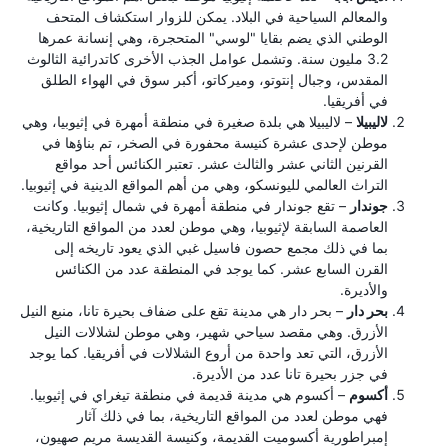
والمعالم السياحية في البلاد. يمكن للزوار استكشاف المتحف
الوطني الذي يضم بقايا "لوسي" المتحجرة، وهي إنسانة عمرها
3.2 مليون سنة. وتشمل عوامل الجذب الأخرى كاتدرائية الثالوث
المقدس، وجبال إنتوتو، وميركاتو، أكبر سوق في الهواء الطلق
في أفريقيا.
لاليبيلا
– لاليبيلا هي بلدة صغيرة في منطقة أمهرة في إثيوبيا، وهي
موطن لإحدى عشرة كنيسة محفورة في الصخر، تم بناؤها في
القرنين الثاني عشر والثالث عشر. تعتبر الكنائس أحد مواقع
التراث العالمي لليونسكو، وهي من أهم المواقع الدينية في إثيوبيا.
جوندار
– تقع جوندار في منطقة أمهرة في شمال إثيوبيا. وكانت
العاصمة السابقة لإثيوبيا، وهي موطن لعدد من المواقع التاريخية،
بما في ذلك مجمع حصون فاسيل غبي الذي يعود تاريخه إلى
القرن السابع عشر. كما يوجد في المنطقة عدد من الكنائس
والأديرة.
بحر دار
– بحر دار هي مدينة تقع على ضفاف بحيرة تانا، منبع النيل
الأزرق. وهي مقصد سياحي شهير، وهي موطن لشلالات النيل
الأزرق، التي تعد واحدة من أروع الشلالات في أفريقيا. كما يوجد
في جزر بحيرة تانا عدد من الأديرة.
أكسوم
– أكسوم هي مدينة قديمة في منطقة تيغراي في إثيوبيا.
فهي موطن لعدد من المواقع التاريخية، بما في ذلك آثار
إمبراطورية أكسوميت القديمة، وكنيسة القديسة مريم صهيون،