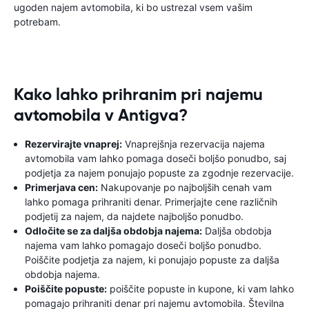
ugoden najem avtomobila, ki bo ustrezal vsem vašim
potrebam.
Kako lahko prihranim pri najemu
avtomobila v Antigva?
Rezervirajte vnaprej:
Vnaprejšnja rezervacija najema
avtomobila vam lahko pomaga doseči boljšo ponudbo, saj
podjetja za najem ponujajo popuste za zgodnje rezervacije.
Primerjava cen:
Nakupovanje po najboljših cenah vam
lahko pomaga prihraniti denar. Primerjajte cene različnih
podjetij za najem, da najdete najboljšo ponudbo.
Odločite se za daljša obdobja najema:
Daljša obdobja
najema vam lahko pomagajo doseči boljšo ponudbo.
Poiščite podjetja za najem, ki ponujajo popuste za daljša
obdobja najema.
Poiščite popuste:
poiščite popuste in kupone, ki vam lahko
pomagajo prihraniti denar pri najemu avtomobila. Številna