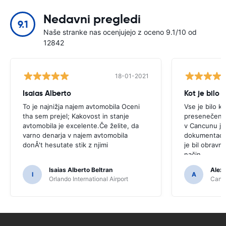
Nedavni pregledi
9.1
Naše stranke nas ocenjujejo z oceno 9.1/10 od
12842
18-01-2021
Isaias Alberto
Kot je bilo
To je najnižja najem avtomobila Oceni
Vse je bilo k
tha sem prejel; Kakovost in stanje
presenečenj.V
avtomobila je excelente.Če želite, da
v Cancunu je 
varno denarja v najem avtomobila
dokumentacij
donÂ't hesutate stik z njimi
je bil obravn
način.
Isaias Alberto Beltran
Alex
I
A
Orlando International Airport
Cancu