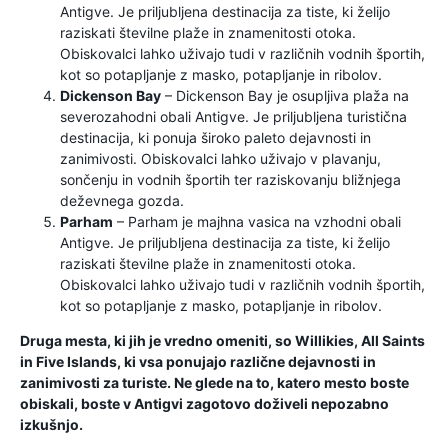
Antigve. Je priljubljena destinacija za tiste, ki želijo
raziskati številne plaže in znamenitosti otoka.
Obiskovalci lahko uživajo tudi v različnih vodnih športih,
kot so potapljanje z masko, potapljanje in ribolov.
Dickenson Bay
– Dickenson Bay je osupljiva plaža na
severozahodni obali Antigve. Je priljubljena turistična
destinacija, ki ponuja široko paleto dejavnosti in
zanimivosti. Obiskovalci lahko uživajo v plavanju,
sončenju in vodnih športih ter raziskovanju bližnjega
deževnega gozda.
Parham
– Parham je majhna vasica na vzhodni obali
Antigve. Je priljubljena destinacija za tiste, ki želijo
raziskati številne plaže in znamenitosti otoka.
Obiskovalci lahko uživajo tudi v različnih vodnih športih,
kot so potapljanje z masko, potapljanje in ribolov.
Druga mesta, ki jih je vredno omeniti, so Willikies, All Saints
in Five Islands, ki vsa ponujajo različne dejavnosti in
zanimivosti za turiste. Ne glede na to, katero mesto boste
obiskali, boste v Antigvi zagotovo doživeli nepozabno
izkušnjo.