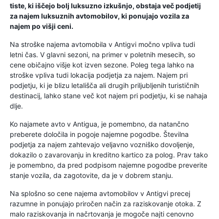
tiste, ki iščejo bolj luksuzno izkušnjo, obstaja več podjetij
za najem luksuznih avtomobilov, ki ponujajo vozila za
najem po višji ceni.
Na stroške najema avtomobila v Antigvi močno vpliva tudi
letni čas. V glavni sezoni, na primer v poletnih mesecih, so
cene običajno višje kot izven sezone. Poleg tega lahko na
stroške vpliva tudi lokacija podjetja za najem. Najem pri
podjetju, ki je blizu letališča ali drugih priljubljenih turističnih
destinacij, lahko stane več kot najem pri podjetju, ki se nahaja
dlje.
Ko najamete avto v Antigua, je pomembno, da natančno
preberete določila in pogoje najemne pogodbe. Številna
podjetja za najem zahtevajo veljavno vozniško dovoljenje,
dokazilo o zavarovanju in kreditno kartico za polog. Prav tako
je pomembno, da pred podpisom najemne pogodbe preverite
stanje vozila, da zagotovite, da je v dobrem stanju.
Na splošno so cene najema avtomobilov v Antigvi precej
razumne in ponujajo priročen način za raziskovanje otoka. Z
malo raziskovanja in načrtovanja je mogoče najti cenovno