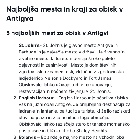
Najboljša mesta in kraji za obisk v
Antigva
5 najboljših mest za obisk v Antigvi
St. John's
- St. John's je glavno mesto Antigve in
Barbude in je največje mesto v državi. Je živahno in
živahno mesto, ki turistom ponuja široko paleto
dejavnosti in zanimivosti. Mesto je dom številnih
zgodovinskih znamenitosti, vključno z zgodovinsko
ladjedelnico Nelson's Dockyard in Fort James.
Obiskovalci lahko uživajo tudi v nakupovanju,
restavracijah in nočnem življenju v St. John's.
English Harbour
– English Harbour je očarljiva ribiška
vas na južni obali Antigve. Je priljubljena destinacija za
jadranje in jahtanje, pa tudi za turiste, ki želijo raziskati
številne plaže in znamenitosti tega območja.
Obiskovalci lahko raziščejo staro britansko mornariško
pristanišče in bližnjo utrdbo Shirley Heights.
Bolands
– Bolands je majhno mesto na vzhodni obali