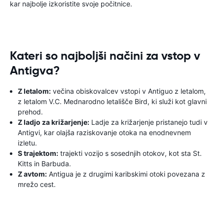
kar najbolje izkoristite svoje počitnice.
Kateri so najboljši načini za vstop v
Antigva?
Z letalom:
večina obiskovalcev vstopi v Antiguo z letalom,
z letalom V.C. Mednarodno letališče Bird, ki služi kot glavni
prehod.
Z ladjo za križarjenje:
Ladje za križarjenje pristanejo tudi v
Antigvi, kar olajša raziskovanje otoka na enodnevnem
izletu.
S trajektom:
trajekti vozijo s sosednjih otokov, kot sta St.
Kitts in Barbuda.
Z avtom:
Antigua je z drugimi karibskimi otoki povezana z
mrežo cest.