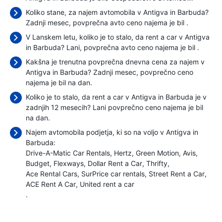
Koliko stane, za najem avtomobila v Antigva in Barbuda?
Zadnji mesec, povprečna avto ceno najema je bil
.
V Lanskem letu, koliko je to stalo, da rent a car v Antigva
in Barbuda? Lani, povprečna avto ceno najema je bil
.
Kakšna je trenutna povprečna dnevna cena za najem v
Antigva in Barbuda? Zadnji mesec, povprečno ceno
najema je bil
na dan.
Koliko je to stalo, da rent a car v Antigva in Barbuda je v
zadnjih 12 mesecih? Lani povprečno ceno najema je bil
na dan.
Najem avtomobila podjetja, ki so na voljo v Antigva in
Barbuda:
Drive-A-Matic Car Rentals
Hertz
Green Motion
Avis
Budget
Flexways
Dollar Rent a Car
Thrifty
Ace Rental Cars
SurPrice car rentals
Street Rent a Car
ACE Rent A Car
United rent a car
.