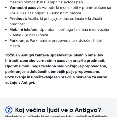
mestnih območjih in 60 mph na avtocestah.
Varnostni pasovi:
Vsi potniki morajo biti v premikajočem se
vozilu ves čas pripeti z varnostnim pasom.
Prednost:
Vozila, ki prihajajo z desne, imajo v križiščih
prednost.
Mobilni telefoni:
Uporaba mobilnega telefona med vožnjo
v Antigvi je nezakonita.
Parkiranje:
Parkiranje je prepovedano v določenih delih
mesta.
Vožnja v Antigvi zahteva upoštevanje lokalnih omejitev
hitrosti, uporabo varnostnih pasov in pravil o prednosti.
Uporaba mobilnega telefona med vožnjo je prepovedana,
parkiranje na določenih območjih pa je prepovedano.
Poznavanje in upoštevanje teh pravil je bistveno za varno
vožnjo v Antigvi.
Kaj večina ljudi ve o Antigva?
Naslednja vpra?anja in odgovori so izbor najbolj priljubljenih