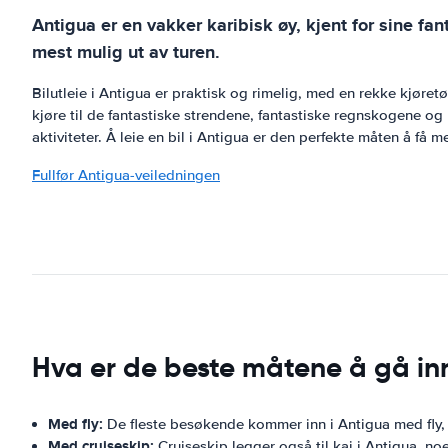
Antigua er en vakker karibisk øy, kjent for sine fan
mest mulig ut av turen.
Bilutleie i Antigua er praktisk og rimelig, med en rekke kjøretøy
kjøre til de fantastiske strendene, fantastiske regnskogene og
aktiviteter. Å leie en bil i Antigua er den perfekte måten å få me
Fullfør Antigua-veiledningen
Hva er de beste måtene å gå in
Med fly:
De fleste besøkende kommer inn i Antigua med fly, 
Med cruiseskip:
Cruiseskip legger også til kai i Antigua, no