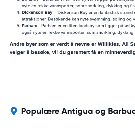
nyte en rekke vannsporter, som snorkling, dykking og fis
Dickenson Bay
– Dickenson Bay er en fantastisk strand s
attraksjoner. Besøkende kan nyte svømming, soling og va
Parham
- Parham er en liten landsby som ligger på østk
også nyte en rekke vannsporter, som snorkling, dykking 
Andre byer som er verdt å nevne er Willikies, All Sa
velger å besøke, vil du garantert få en minneverdi
Populære Antigua og Barbuda 