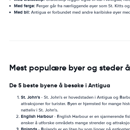
Med ferge:
Ferger går fra nærliggende øyer som St. Kitts o
Med bil:
Antigua er forbundet med andre karibiske øyer med 
Mest populære byer og steder å
De 5 beste byene å besøke i Antigua
St. John's
- St. John's er hovedstaden i Antigua og Barbud
attraksjoner for turister. Byen er hjemsted for mange h
natteliv i St. John's.
English Harbour
- English Harbour er en sjarmerende fis
ønsker å utforske områdets mange strender og attraksjon
Bolands
- Bolands er en liten by som ligger på østkyst