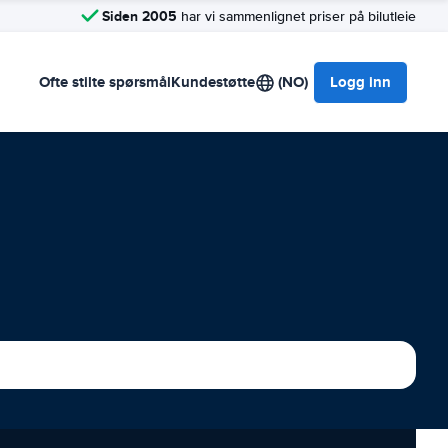
Siden 2005
har vi sammenlignet priser på bilutleie
Ofte stilte spørsmål
Kundestøtte
(NO)
Logg inn