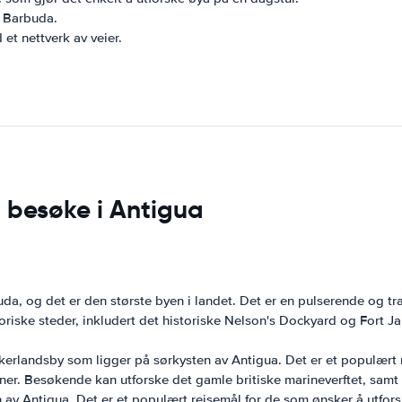
g Barbuda.
et nettverk av veier.
 besøke i Antigua
a, og det er den største byen i landet. Det er en pulserende og trav
istoriske steder, inkludert det historiske Nelson's Dockyard og For
kerlandsby som ligger på sørkysten av Antigua. Det er et populært re
er. Besøkende kan utforske det gamle britiske marineverftet, samt 
en av Antigua. Det er et populært reisemål for de som ønsker å utf