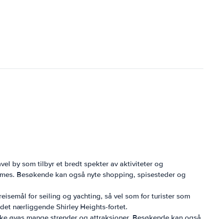
el by som tilbyr et bredt spekter av aktiviteter og
t James. Besøkende kan også nyte shopping, spisesteder og
isemål for seiling og yachting, så vel som for turister som
det nærliggende Shirley Heights-fortet.
orske øyas mange strender og attraksjoner. Besøkende kan også