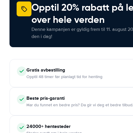
Opptil 20% rabatt på le
over hele verden
Denne kampanjen er gyldig frem til 11. august 2
den i dag!
Gratis
avbestilling
Opptil 48 timer før planlagt tid for henting
Beste pris-garanti
Har du funnet en bedre pris? Da gir vi deg et bedre tilbud
24000+
hentesteder