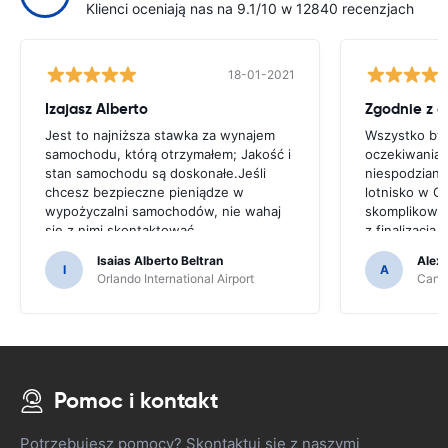
Klienci oceniają nas na 9.1/10 w 12840 recenzjach
18-01-2021
Izajasz Alberto
Zgodnie z 
Jest to najniższa stawka za wynajem
Wszystko był
samochodu, którą otrzymałem; Jakość i
oczekiwaniam
stan samochodu są doskonałe.Jeśli
niespodziane
chcesz bezpieczne pieniądze w
lotnisko w C
wypożyczalni samochodów, nie wahaj
skomplikowa
się z nimi skontaktować
z finalizacj
w nieprofesj
Isaias Alberto Beltran
Alex
I
A
Orlando International Airport
Cancu
Pomoc i kontakt
Potrzebujesz pomocy? Skontaktuj się z naszymi