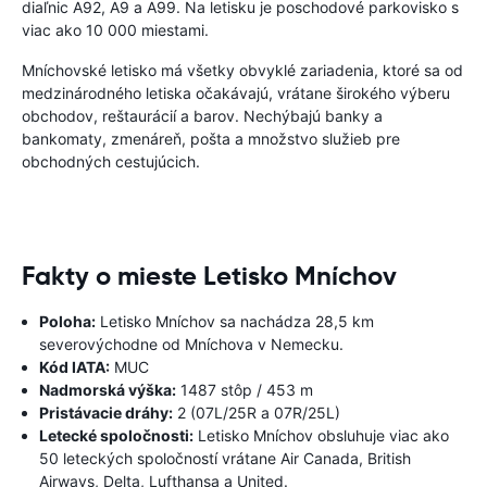
diaľnic A92, A9 a A99. Na letisku je poschodové parkovisko s
viac ako 10 000 miestami.
Mníchovské letisko má všetky obvyklé zariadenia, ktoré sa od
medzinárodného letiska očakávajú, vrátane širokého výberu
obchodov, reštaurácií a barov. Nechýbajú banky a
bankomaty, zmenáreň, pošta a množstvo služieb pre
obchodných cestujúcich.
Fakty o mieste Letisko Mníchov
Poloha:
Letisko Mníchov sa nachádza 28,5 km
severovýchodne od Mníchova v Nemecku.
Kód IATA:
MUC
Nadmorská výška:
1487 stôp / 453 m
Pristávacie dráhy:
2 (07L/25R a 07R/25L)
Letecké spoločnosti:
Letisko Mníchov obsluhuje viac ako
50 leteckých spoločností vrátane Air Canada, British
Airways, Delta, Lufthansa a United.