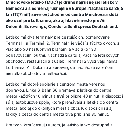
Mníchovské letisko (MUC) je druhé najrušnejšie letisko v
Nemecku a siedme najrušnejšie v Európe. Nachádza sa 28,5
km (17,7 míľ) severovýchodne od centra Mníchova a slúži
ako uzol pre Lufthansu, ako aj hlavné mesto pre Air
Dolomiti, Eurowings, Condor a SunExpress Deutschland.
Letisko má dva terminály pre cestujúcich, pomenované
Terminál 1 a Terminál 2. Terminál 1 je väčší z týchto dvoch, s
viac ako 50 nástupnými bránami a viac ako 130
odbavovacími pultmi. Nachádza sa tu aj väčšina letiskových
obchodov, reštaurácií a služieb. Terminál 2 využívajú najmä
Lufthansa, Air Dolomiti a Eurowings a nachádza sa v ňom
niekoľko obchodov a reštaurácií.
Letisko má dobré spojenie s centrom mesta verejnou
dopravou. Linka S-Bahn S8 premáva z letiska do centra
mesta každých 10 minút a trvá približne 40 minút. K dispozícii
sú aj autobusové spoje, ktoré premávajú z letiska do centra
mesta, ako aj do okolitých miest a obcí. K dispozícii sú aj
taxíky a cesta do centra mesta trvá približne 30 minút.
Pre tých, ktorí cestujú autom, je letisko ľahko dostupné z