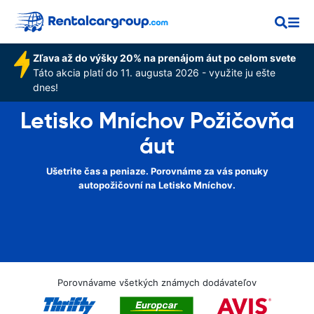
Zľava až do výšky 20% na prenájom áut po celom svete
Táto akcia platí do 11. augusta 2026 - využite ju ešte
dnes!
Letisko Mníchov Požičovňa
áut
Ušetrite čas a peniaze. Porovnáme za vás ponuky
autopožičovní na Letisko Mníchov.
Porovnávame všetkých známych dodávateľov