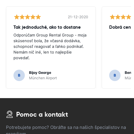
21-12-2020
Tak jednoduché, ako to dostane
Dobrá cena
Odporúčam Group Rental Group - moja
skúsenosť bola, že včasná dodávka,
schopnosť reagovať a ľahko podnikať.
Nemám nič iné, len to najlepšie
povedať.
Bijoy George
Beno
B
B
München Airport
Münch
Pomoc a kontakt
Potrebujete pomoc? Obráťte sa na našich špecialistov na
prenájom.