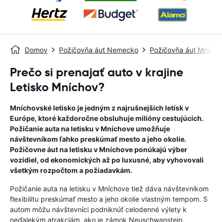
Domov
Požičovňa áut Nemecko
Požičovňa áut Mnícho
Prečo si prenajať auto v krajine
Letisko Mníchov?
Mníchovské letisko je jedným z najrušnejších letísk v
Európe, ktoré každoročne obsluhuje milióny cestujúcich.
Požičanie auta na letisku v Mníchove umožňuje
návštevníkom ľahko preskúmať mesto a jeho okolie.
Požičovne áut na letisku v Mníchove ponúkajú výber
vozidiel, od ekonomických až po luxusné, aby vyhovovali
všetkým rozpočtom a požiadavkám.
Požičanie auta na letisku v Mníchove tiež dáva návštevníkom
flexibilitu preskúmať mesto a jeho okolie vlastným tempom. S
autom môžu návštevníci podniknúť celodenné výlety k
neďalekým atrakciám, ako je zámok Neuschwanstein,