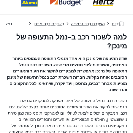
בַּיִת
הַשׂכָּרַת רֶכֶב גרמניה
הַשׂכָּרַת רֶכֶב מינכן
נמל הת
למה לשכור רכב ב-נמל התעופה של
מינכן?
שדה התעופה של מינכן הוא אחד מנמלי התעופה העמוסים ביותר
באירופה, ומשרת מיליוני נוסעים מדי שנה. השכרת רכב בנמל
התעופה של מינכן מאפשרת למבקרים לחקור את העיר והאזורים
הסובבים אותה בקלות. חברות השכרת רכב בנמל התעופה של מינכן
מציעות מבחר רכבים, מחסכון ועד יוקרה, שיתאימו לכל התקציבים
והדרישות.
השכרת רכב בנמל התעופה של מינכן מעניקה למבקרים גם את
הגמישות לחקור את העיר והאזורים הסובבים אותה בקצב שלהם. עם
רכב, המבקרים יכולים לצאת לטיולי יום לאטרקציות סמוכות כגון טירת
נוישוונשטיין, האלפים הבוואריים, או הערים והכפרים הבוואריים
המקסימים הרבים. השכרת רכב גם מייתרת את הצורך להסתמך על
תחבורה ציבורית או שירותי מוניות יקרים. השכרת רכב בנמל התעופה