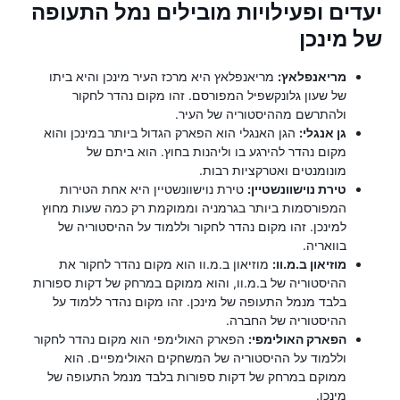
יעדים ופעילויות מובילים נמל התעופה
של מינכן
מריאנפלאץ:
מריאנפלאץ היא מרכז העיר מינכן והיא ביתו
של שעון גלונקשפיל המפורסם. זהו מקום נהדר לחקור
ולהתרשם מההיסטוריה של העיר.
גן אנגלי:
הגן האנגלי הוא הפארק הגדול ביותר במינכן והוא
מקום נהדר להירגע בו וליהנות בחוץ. הוא ביתם של
מונומנטים ואטרקציות רבות.
טירת נוישוונשטיין:
טירת נוישוונשטיין היא אחת הטירות
המפורסמות ביותר בגרמניה וממוקמת רק כמה שעות מחוץ
למינכן. זהו מקום נהדר לחקור וללמוד על ההיסטוריה של
בוואריה.
מוזיאון ב.מ.וו:
מוזיאון ב.מ.וו הוא מקום נהדר לחקור את
ההיסטוריה של ב.מ.וו, והוא ממוקם במרחק של דקות ספורות
בלבד מנמל התעופה של מינכן. זהו מקום נהדר ללמוד על
ההיסטוריה של החברה.
הפארק האולימפי:
הפארק האולימפי הוא מקום נהדר לחקור
וללמוד על ההיסטוריה של המשחקים האולימפיים. הוא
ממוקם במרחק של דקות ספורות בלבד מנמל התעופה של
מינכן.