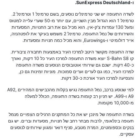
ו-SunExpress Deutschland.
לשדה התעופה יש שני טרמינלים נוסעים, בשם טרמינל 1 וטרמינל 2.
טרמינל 1 הוא הגדול מבין השניים, עם יותר מ-50 שערי עלייה למטוס
ומעל 130 עמדות צ'ק-אין. הוא מכיל גם את רוב החנויות, המסעדות
והשירותים של נמל התעופה. טרמינל 2 משמש בעיקר את לופטהנזה,
אייר דולומיטי ו-Eurowings, והוא מכיל כמה חנויות ומסעדות.
שדה התעופה מקושר היטב למרכז העיר באמצעות תחבורה ציבורית.
קו S-Bahn S8 יוצא משדה התעופה למרכז העיר כל 10 דקות, ואורך
כ-40 דקות. ישנם גם שירותי אוטובוסים הנוסעים משדה התעופה
למרכז העיר, כמו גם לערים וערים סמוכות. מוניות זמינות גם כן,
והנסיעה למרכז העיר אורכת כ-30 דקות.
למי שנוסע ברכב, נמל התעופה נגיש בקלות מהכבישים המהירים A92,
A9 ו-A99. יש חניון רב קומות בשדה התעופה, הכולל למעלה
מ-10,000 מקומות.
בשדה התעופה של מינכן יש את כל המתקנים הרגילים הצפויים מנמל
תעופה בינלאומי, לרבות מבחר רחב של חנויות, מסעדות וברים. יש גם
בנקים וכספומטים, המרת מטבע, סניף דואר ומגוון שירותים לנוסעים
עסקיים.