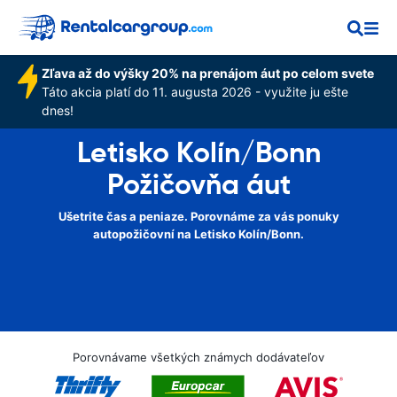
Zľava až do výšky 20% na prenájom áut po celom svete
Táto akcia platí do 11. augusta 2026 - využite ju ešte
dnes!
Letisko Kolín/Bonn
Požičovňa áut
Ušetrite čas a peniaze. Porovnáme za vás ponuky
autopožičovní na Letisko Kolín/Bonn.
Porovnávame všetkých známych dodávateľov