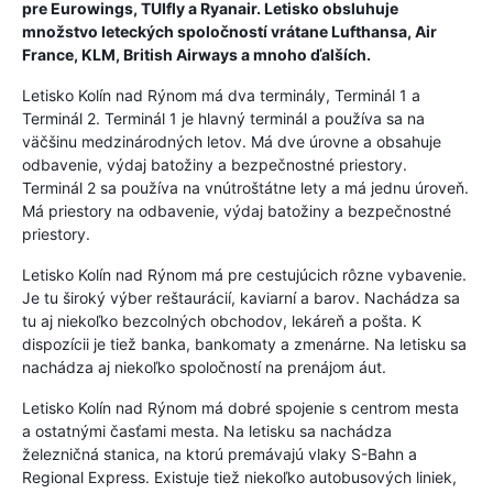
pre Eurowings, TUIfly a Ryanair. Letisko obsluhuje
množstvo leteckých spoločností vrátane Lufthansa, Air
France, KLM, British Airways a mnoho ďalších.
Letisko Kolín nad Rýnom má dva terminály, Terminál 1 a
Terminál 2. Terminál 1 je hlavný terminál a používa sa na
väčšinu medzinárodných letov. Má dve úrovne a obsahuje
odbavenie, výdaj batožiny a bezpečnostné priestory.
Terminál 2 sa používa na vnútroštátne lety a má jednu úroveň.
Má priestory na odbavenie, výdaj batožiny a bezpečnostné
priestory.
Letisko Kolín nad Rýnom má pre cestujúcich rôzne vybavenie.
Je tu široký výber reštaurácií, kaviarní a barov. Nachádza sa
tu aj niekoľko bezcolných obchodov, lekáreň a pošta. K
dispozícii je tiež banka, bankomaty a zmenárne. Na letisku sa
nachádza aj niekoľko spoločností na prenájom áut.
Letisko Kolín nad Rýnom má dobré spojenie s centrom mesta
a ostatnými časťami mesta. Na letisku sa nachádza
železničná stanica, na ktorú premávajú vlaky S-Bahn a
Regional Express. Existuje tiež niekoľko autobusových liniek,