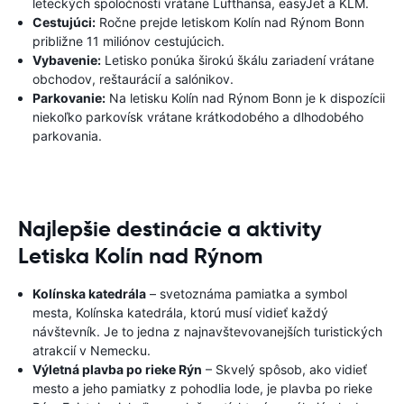
leteckých spoločností vrátane Lufthansa, easyJet a KLM.
Cestujúci:
Ročne prejde letiskom Kolín nad Rýnom Bonn
približne 11 miliónov cestujúcich.
Vybavenie:
Letisko ponúka širokú škálu zariadení vrátane
obchodov, reštaurácií a salónikov.
Parkovanie:
Na letisku Kolín nad Rýnom Bonn je k dispozícii
niekoľko parkovísk vrátane krátkodobého a dlhodobého
parkovania.
Najlepšie destinácie a aktivity
Letiska Kolín nad Rýnom
Kolínska katedrála
– svetoznáma pamiatka a symbol
mesta, Kolínska katedrála, ktorú musí vidieť každý
návštevník. Je to jedna z najnavštevovanejších turistických
atrakcií v Nemecku.
Výletná plavba po rieke Rýn
– Skvelý spôsob, ako vidieť
mesto a jeho pamiatky z pohodlia lode, je plavba po rieke