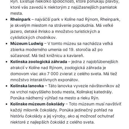
Rýn. Existuje niekoľko spoločností, ktoré ponúkajú plavby,
ktoré vás zavedú k niektorým z najúžasnejších pamiatok
mesta.
Rheinpark
– najväčší park v Kolíne nad Rýnom, Rheinpark,
je skvelým miestom na strávenie popoludnia. Má veľké
jazero, detské ihrisko a množstvo turistických a
cyklistických chodníkov.
Múzeum Ludwig
– V tomto múzeu sa nachádza veľká
zbierka moderného umenia od 19. storočia až po
súčasnosť. Má tiež knižnicu a kaviareň.
Kolínska zoologická záhrada
– jedna z najobľúbenejších
atrakcií v Kolíne nad Rýnom, zoologická záhrada je
domovom viac ako 7 000 zvierat z celého sveta. Má tiež
množstvo interaktívnych exponátov.
Kolínska lanovka
– Táto lanovka vyvezie návštevníkov až
na vrchol najvyššieho bodu mesta, Kolínskej katedrály.
Ponúka nádherný výhľad na mesto a rieku Rýn.
Kolínske múzeum čokolády
– Toto múzeum musí navštíviť
každý milovník čokolády. Ponúka jedinečný pohľad na
históriu čokolády a jej výroby, ako aj možnosť ochutnať
niektoré z najlepších čokolád z celého sveta.