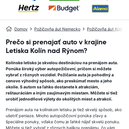
Domov
Požičovňa áut Nemecko
Požičovňa áut Kolín 
Prečo si prenajať auto v krajine
Letiska Kolín nad Rýnom?
Kolínske letisko je skvelou destináciou na prenájom auta.
Ponúka široký výber autopožičovní, pričom si môžete
vybrať z rôznych vozidiel. Požičanie auta je pohodlný a
cenovo výhodný spôsob, ako preskúmať mesto a jeho
okolie. S autom sa ľahko dostanete k atrakciám,
reštauráciám a iným zaujímavým miestam. Môžete si tiež
urobiť jednodňové výlety do okolitých miest a atrakcií.
Prenájom auta na kolínskom letisku je tiež skvelý spôsob, ako
ušetriť peniaze. Mnoho autopožičovní ponúka zľavy a
špeciálne ponuky, vďaka čomu je ľahké nájsť skvelú ponuku.
Môžete si tiež vybrať z rôznych balíkov prenájmu, čo vám