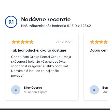
Nedávne recenzie
9.1
Naši zákazníci nás hodnotia 9.1/10 z 12842
21-12-2020
Tak jednoduché, ako to dostane
Dobrá cena
Odporúčam Group Rental Group - moja
skúsenosť bola, že včasná dodávka,
schopnosť reagovať a ľahko podnikať.
Nemám nič iné, len to najlepšie
povedať.
Bijoy George
Beno
B
B
München Airport
Münch