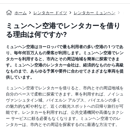
ホーム
レンタカー ドイツ
レンタカー ミュンヘン
ミ
ミュンヘン空港でレンタカーを借り
る理由は何ですか?
ミュンヘン空港はヨーロッパで最も利用者の多い空港の 1 つであ
り、毎年何百万人もの乗客が利用します。ミュンヘン空港でレン
タカーを利用すると、市内とその周辺地域を簡単に探索できま
す。ミュンヘン空港のレンタカー会社は、経済的なものから高級
なものまで、あらゆる予算や要件に合わせてさまざまな車両を提
供しています。
ミュンヘン空港でレンタカーを借りると、市内とその周辺地域を
自分のペースで柔軟に探索できます。車を利用すれば、ノイシュ
ヴァンシュタイン城、バイエルン アルプス、バイエルンの多く
の魅力的な町や村など、近くの観光スポットへの日帰り旅行が可
能です。レンタカーを利用すれば、公共交通機関や高価なタクシ
ー サービスに頼る必要もなくなります。ミュンヘン空港でのレ
ンタカーは、市内とその周辺を探索するのに最適な方法です。