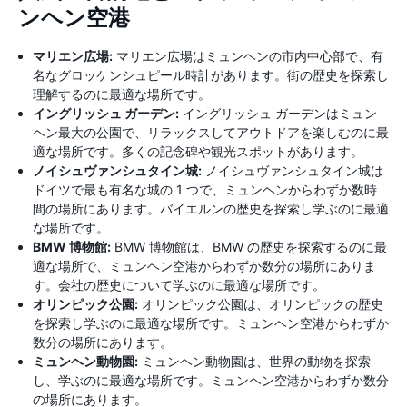
ンヘン空港
マリエン広場:
マリエン広場はミュンヘンの市内中心部で、有
名なグロッケンシュピール時計があります。街の歴史を探索し
理解するのに最適な場所です。
イングリッシュ ガーデン:
イングリッシュ ガーデンはミュン
ヘン最大の公園で、リラックスしてアウトドアを楽しむのに最
適な場所です。多くの記念碑や観光スポットがあります。
ノイシュヴァンシュタイン城:
ノイシュヴァンシュタイン城は
ドイツで最も有名な城の 1 つで、ミュンヘンからわずか数時
間の場所にあります。バイエルンの歴史を探索し学ぶのに最適
な場所です。
BMW 博物館:
BMW 博物館は、BMW の歴史を探索するのに最
適な場所で、ミュンヘン空港からわずか数分の場所にありま
す。会社の歴史について学ぶのに最適な場所です。
オリンピック公園:
オリンピック公園は、オリンピックの歴史
を探索し学ぶのに最適な場所です。ミュンヘン空港からわずか
数分の場所にあります。
ミュンヘン動物園:
ミュンヘン動物園は、世界の動物を探索
し、学ぶのに最適な場所です。ミュンヘン空港からわずか数分
の場所にあります。