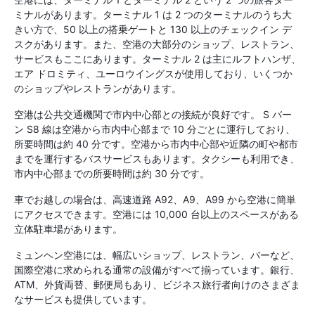
ミナルがあります。ターミナル 1 は 2 つのターミナルのうち大
きい方で、50 以上の搭乗ゲートと 130 以上のチェックイン デ
スクがあります。また、空港の大部分のショップ、レストラン、
サービスもここにあります。ターミナル 2 は主にルフトハンザ、
エア ドロミティ、ユーロウイングスが使用しており、いくつか
のショップやレストランがあります。
空港は公共交通機関で市内中心部との接続が良好です。 S バー
ン S8 線は空港から市内中心部まで 10 分ごとに運行しており、
所要時間は約 40 分です。空港から市内中心部や近隣の町や都市
までを運行するバスサービスもあります。タクシーも利用でき、
市内中心部までの所要時間は約 30 分です。
車でお越しの場合は、高速道路 A9​​2、A9、A99 から空港に簡単
にアクセスできます。空港には 10,000 台以上のスペースがある
立体駐車場があります。
ミュンヘン空港には、幅広いショップ、レストラン、バーなど、
国際空港に求められる通常の設備がすべて揃っています。銀行、
ATM、外貨両替、郵便局もあり、ビジネス旅行者向けのさまざま
なサービスも提供しています。