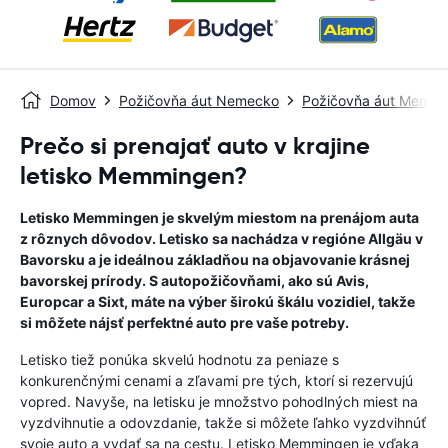
Domov
Požičovňa áut Nemecko
Požičovňa áut Memm
Prečo si prenajať auto v krajine
letisko Memmingen?
Letisko Memmingen je skvelým miestom na prenájom auta
z rôznych dôvodov. Letisko sa nachádza v regióne Allgäu v
Bavorsku a je ideálnou základňou na objavovanie krásnej
bavorskej prírody. S autopožičovňami, ako sú Avis,
Europcar a Sixt, máte na výber širokú škálu vozidiel, takže
si môžete nájsť perfektné auto pre vaše potreby.
Letisko tiež ponúka skvelú hodnotu za peniaze s
konkurenčnými cenami a zľavami pre tých, ktorí si rezervujú
vopred. Navyše, na letisku je množstvo pohodlných miest na
vyzdvihnutie a odovzdanie, takže si môžete ľahko vyzdvihnúť
svoje auto a vydať sa na cestu. Letisko Memmingen je vďaka