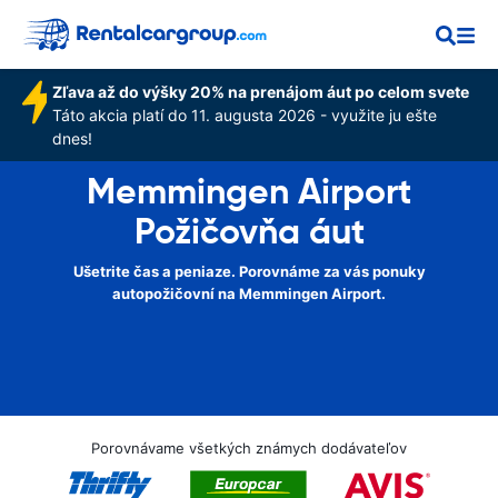
Zľava až do výšky 20% na prenájom áut po celom svete
Táto akcia platí do 11. augusta 2026 - využite ju ešte
dnes!
Memmingen Airport
Požičovňa áut
Ušetrite čas a peniaze. Porovnáme za vás ponuky
autopožičovní na Memmingen Airport.
Porovnávame všetkých známych dodávateľov