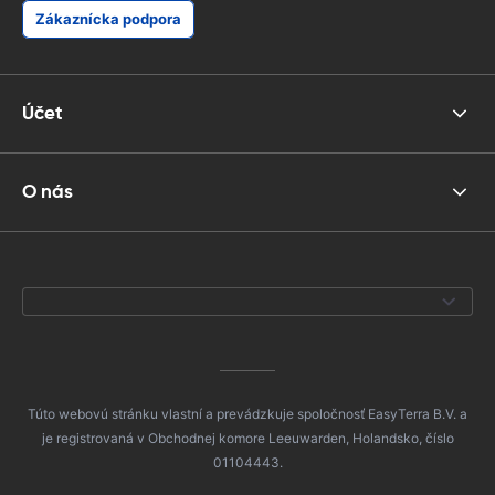
Zákaznícka podpora
Účet
O nás
Túto webovú stránku vlastní a prevádzkuje spoločnosť EasyTerra B.V. a
je registrovaná v Obchodnej komore Leeuwarden, Holandsko, číslo
01104443.