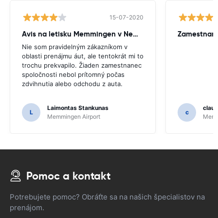
15-07-2020
Avis na letisku Memmingen v Nemecku.
Nie som pravidelným zákazníkom v
oblasti prenájmu áut, ale tentokrát mi to
trochu prekvapilo. Žiaden zamestnanec
spoločnosti nebol prítomný počas
zdvihnutia alebo odchodu z auta.
Laimontas Stankunas
claud
L
c
Memmingen Airport
Memm
Pomoc a kontakt
Potrebujete pomoc? Obráťte sa na našich špecialistov na
prenájom.