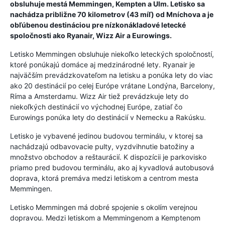
obsluhuje mestá Memmingen, Kempten a Ulm. Letisko sa
nachádza približne 70 kilometrov (43 míľ) od Mníchova a je
obľúbenou destináciou pre nízkonákladové letecké
spoločnosti ako Ryanair, Wizz Air a Eurowings.
Letisko Memmingen obsluhuje niekoľko leteckých spoločností,
ktoré ponúkajú domáce aj medzinárodné lety. Ryanair je
najväčším prevádzkovateľom na letisku a ponúka lety do viac
ako 20 destinácií po celej Európe vrátane Londýna, Barcelony,
Ríma a Amsterdamu. Wizz Air tiež prevádzkuje lety do
niekoľkých destinácií vo východnej Európe, zatiaľ čo
Eurowings ponúka lety do destinácií v Nemecku a Rakúsku.
Letisko je vybavené jedinou budovou terminálu, v ktorej sa
nachádzajú odbavovacie pulty, vyzdvihnutie batožiny a
množstvo obchodov a reštaurácií. K dispozícii je parkovisko
priamo pred budovou terminálu, ako aj kyvadlová autobusová
doprava, ktorá premáva medzi letiskom a centrom mesta
Memmingen.
Letisko Memmingen má dobré spojenie s okolím verejnou
dopravou. Medzi letiskom a Memmingenom a Kemptenom