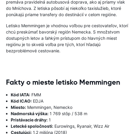
premáva pravidelná autobusová doprava, ako aj priamy vlak
do Mníchova. Z letiska pôsobí aj niekoľko taxislužieb, ktoré
ponúkajú priame transfery do destinácií v celom regióne.
Letisko Memmingen je vhodnou voľbou pre cestovateľov, ktorí
chcú preskúmať bavorský región Nemecka. S množstvom
dostupných letov a ľahkým prístupom do hlavných miest
regiónu je to skvelá voľba pre tých, ktorí hľadajú
bezproblémové cestovanie.
Fakty o mieste letisko Memmingen
Kód IATA:
FMM
Kód ICAO:
EDJA
Miesto:
Memmingen, Nemecko
Nadmorská výška:
1 769 stôp / 538 m
Pristávacie dráhy:
1
Letecké spoločnosti:
Eurowings, Ryanair, Wizz Air
Cestujúci:
1,2 milióna (2018)