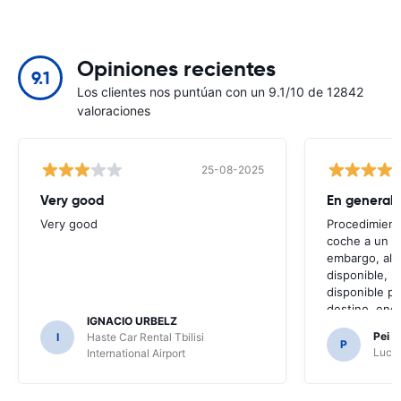
Opiniones recientes
9.1
Los clientes nos puntúan con un 9.1/10 de 12842
valoraciones
25-08-2025
Very good
Very good
Procedimiento
coche a un pr
embargo, al 
disponible, l
disponible par
destino, enc
IGNACIO URBELZ
venía con GPS
Pei 
I
Haste Car Rental Tbilisi
hubiéramos d
P
Luch
International Airport
ya que era n
las carretera