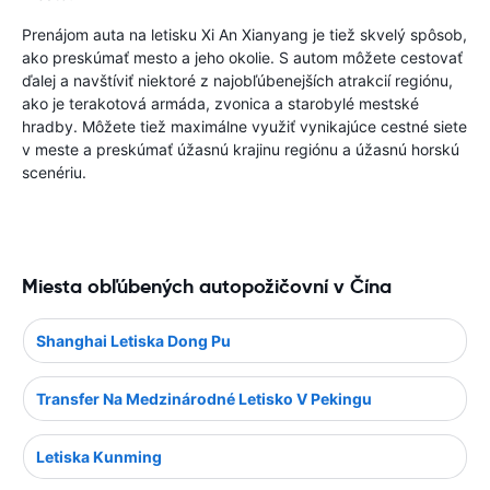
Prenájom auta na letisku Xi An Xianyang je tiež skvelý spôsob,
ako preskúmať mesto a jeho okolie. S autom môžete cestovať
ďalej a navštíviť niektoré z najobľúbenejších atrakcií regiónu,
ako je terakotová armáda, zvonica a starobylé mestské
hradby. Môžete tiež maximálne využiť vynikajúce cestné siete
v meste a preskúmať úžasnú krajinu regiónu a úžasnú horskú
scenériu.
Miesta obľúbených autopožičovní v Čína
Shanghai Letiska Dong Pu
Transfer Na Medzinárodné Letisko V Pekingu
Letiska Kunming