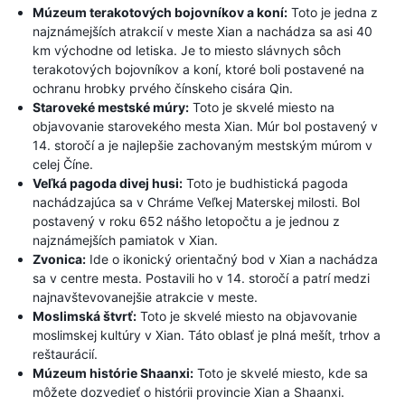
Múzeum terakotových bojovníkov a koní:
Toto je jedna z
najznámejších atrakcií v meste Xian a nachádza sa asi 40
km východne od letiska. Je to miesto slávnych sôch
terakotových bojovníkov a koní, ktoré boli postavené na
ochranu hrobky prvého čínskeho cisára Qin.
Staroveké mestské múry:
Toto je skvelé miesto na
objavovanie starovekého mesta Xian. Múr bol postavený v
14. storočí a je najlepšie zachovaným mestským múrom v
celej Číne.
Veľká pagoda divej husi:
Toto je budhistická pagoda
nachádzajúca sa v Chráme Veľkej Materskej milosti. Bol
postavený v roku 652 nášho letopočtu a je jednou z
najznámejších pamiatok v Xian.
Zvonica:
Ide o ikonický orientačný bod v Xian a nachádza
sa v centre mesta. Postavili ho v 14. storočí a patrí medzi
najnavštevovanejšie atrakcie v meste.
Moslimská štvrť:
Toto je skvelé miesto na objavovanie
moslimskej kultúry v Xian. Táto oblasť je plná mešít, trhov a
reštaurácií.
Múzeum histórie Shaanxi:
Toto je skvelé miesto, kde sa
môžete dozvedieť o histórii provincie Xian a Shaanxi.