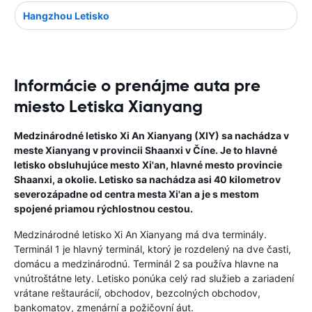
Hangzhou Letisko
Informácie o prenájme auta pre
miesto Letiska Xianyang
Medzinárodné letisko Xi An Xianyang (XIY) sa nachádza v
meste Xianyang v provincii Shaanxi v Číne. Je to hlavné
letisko obsluhujúce mesto Xi'an, hlavné mesto provincie
Shaanxi, a okolie. Letisko sa nachádza asi 40 kilometrov
severozápadne od centra mesta Xi'an a je s mestom
spojené priamou rýchlostnou cestou.
Medzinárodné letisko Xi An Xianyang má dva terminály.
Terminál 1 je hlavný terminál, ktorý je rozdelený na dve časti,
domácu a medzinárodnú. Terminál 2 sa používa hlavne na
vnútroštátne lety. Letisko ponúka celý rad služieb a zariadení
vrátane reštaurácií, obchodov, bezcolných obchodov,
bankomatov, zmenární a požičovní áut.