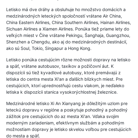
Letisko má dve dráhy a obsluhuje ho množstvo domácich a
medzinárodných leteckých spoločností vrátane Air China,
China Eastern Airlines, China Southern Airlines, Hainan Airlines,
Sichuan Airlines a Xiamen Airlines. Ponúka tiež priame lety do
veľkých miest v Číne vrátane Pekingu, Šanghaja, Guangzhou,
Shenzhen a Chengdu, ako aj do medzinárodných destinácií,
ako sú Soul, Tokio, Singapur a Hong Kong.
Letisko ponúka cestujúcim rôzne možnosti dopravy na letisko
a späť, vrátane autobusov, taxíkov a požičovní áut. K
dispozícii sú tiež kyvadlové autobusy, ktoré premávajú z
letiska do centra mesta Xi'an a ďalších blízkych miest. Pre
cestujúcich, ktorí uprednostňujú cestu vlakom, je neďaleko
letiska k dispozícii stanica vysokorýchlostnej železnice.
Medzinárodné letisko Xi An Xianyang je dôležitým uzlom pre
leteckú dopravu v regióne a poskytuje pohodlný a pohodlný
zážitok pre cestujúcich do az mesta Xi'an. Vďaka svojim
moderným zariadeniam, efektívnym službám a pohodlným
možnostiam dopravy je letisko skvelou voľbou pre cestujúcich
do mesta a späť.