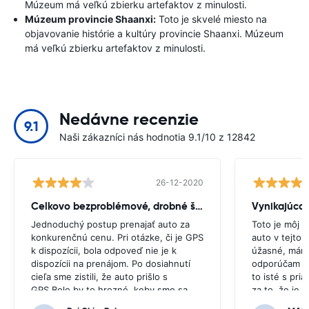
Múzeum má veľkú zbierku artefaktov z minulosti.
Múzeum provincie Shaanxi:
Toto je skvelé miesto na
objavovanie histórie a kultúry provincie Shaanxi. Múzeum
má veľkú zbierku artefaktov z minulosti.
Nedávne recenzie
9.1
Naši zákazníci nás hodnotia 9.1/10 z 12842
26-12-2020
Celkovo bezproblémové, drobné škytavka
Vynikajúca
Jednoduchý postup prenajať auto za
Toto je môj d
konkurenčnú cenu. Pri otázke, či je GPS
auto v tejto 
k dispozícii, bola odpoveď nie je k
úžasné, mám 
dispozícii na prenájom. Po dosiahnutí
odporúčam ce
cieľa sme zistili, že auto prišlo s
to isté s pri
GPS.Bolo by to hrozné, keby sme sa
za to, že je
rozhodli kúpiť GPS, pretože bolo
jednoduché.