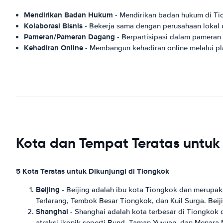
Mendirikan Badan Hukum
- Mendirikan badan hukum di Ti
Kolaborasi Bisnis
- Bekerja sama dengan perusahaan lokal
Pameran/Pameran Dagang
- Berpartisipasi dalam pamera
Kehadiran Online
- Membangun kehadiran online melalui pla
Kota dan Tempat Teratas untuk 
5 Kota Teratas untuk Dikunjungi di Tiongkok
Beijing
- Beijing adalah ibu kota Tiongkok dan merupakan
Terlarang, Tembok Besar Tiongkok, dan Kuil Surga. Beiji
Shanghai
- Shanghai adalah kota terbesar di Tiongkok 
atraksi ikonik seperti Bund, Taman Yuyuan, dan Menara Mu