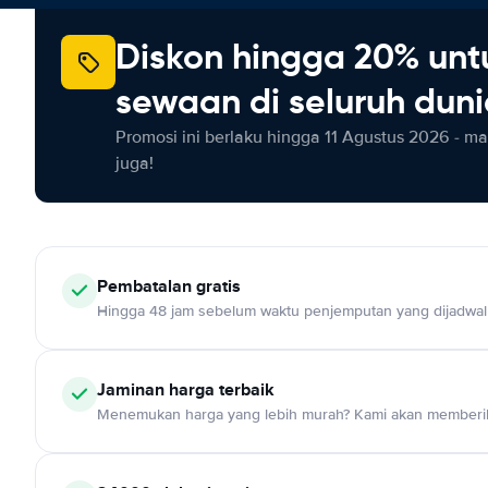
Diskon hingga 20% unt
sewaan di seluruh dun
Promosi ini berlaku hingga 11 Agustus 2026 - m
juga!
Pembatalan gratis
Hingga 48 jam sebelum waktu penjemputan yang dijadwa
Jaminan harga terbaik
Menemukan harga yang lebih murah? Kami akan memberik