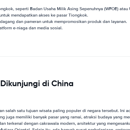
ongkok, seperti Badan Usaha Milik Asing Sepenuhnya (WFOE) atau 
 untuk mendapatkan akses ke pasar Tiongkok.
n dagang dan pameran untuk mempromosikan produk dan layanan.
tform e-niaga dan media sosial.
Dikunjungi di China
 salah satu tujuan wisata paling populer di negara tersebut. Ini 
ng juga memiliki banyak pasar yang ramai, atraksi budaya yang mena
dan terkenal dengan cakrawala modern, arsitektur yang mengesank
tiara Oriental. Selain itu, ada banyak pusat perbelanjaan, restoran