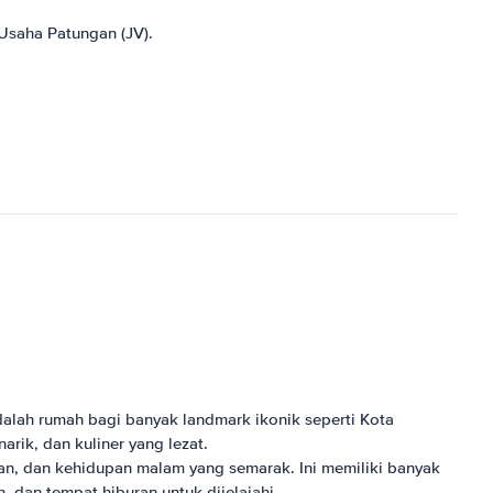
Usaha Patungan (JV).
adalah rumah bagi banyak landmark ikonik seperti Kota
rik, dan kuliner yang lezat.
an, dan kehidupan malam yang semarak. Ini memiliki banyak
, dan tempat hiburan untuk dijelajahi.