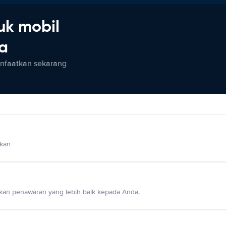
uk mobil
ia
anfaatkan sekarang
lkan
an penawaran yang lebih baik kepada Anda.