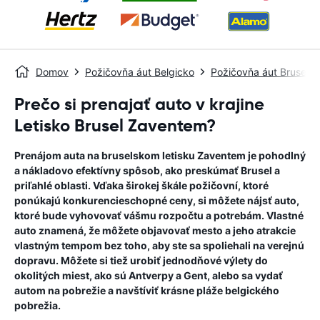
Domov
Požičovňa áut Belgicko
Požičovňa áut Brusel
Prečo si prenajať auto v krajine
Letisko Brusel Zaventem?
Prenájom auta na bruselskom letisku Zaventem je pohodlný
a nákladovo efektívny spôsob, ako preskúmať Brusel a
priľahlé oblasti. Vďaka širokej škále požičovní, ktoré
ponúkajú konkurencieschopné ceny, si môžete nájsť auto,
ktoré bude vyhovovať vášmu rozpočtu a potrebám. Vlastné
auto znamená, že môžete objavovať mesto a jeho atrakcie
vlastným tempom bez toho, aby ste sa spoliehali na verejnú
dopravu. Môžete si tiež urobiť jednodňové výlety do
okolitých miest, ako sú Antverpy a Gent, alebo sa vydať
autom na pobrežie a navštíviť krásne pláže belgického
pobrežia.