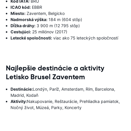
Kód IATA:
BRU
ICAO kód:
EBBR
Miesto:
Zaventem, Belgicko
Nadmorská výška:
184 m (604 stôp)
Dĺžka dráhy:
3 900 m (12 795 stôp)
Cestujúci:
25 miliónov (2017)
Letecké spoločnosti:
viac ako 75 leteckých spoločností
Najlepšie destinácie a aktivity
Letisko Brusel Zaventem
Destinácie:
Londýn, Paríž, Amsterdam, Rím, Barcelona, ​​
Madrid, Kodaň
Aktivity:
Nakupovanie, Reštaurácie, Prehliadka pamiatok,
Nočný život, Múzeá, Parky, Koncerty