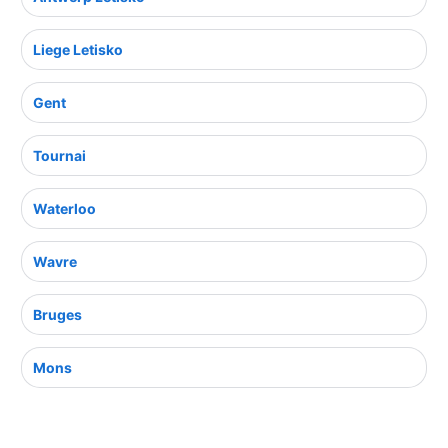
Liege Letisko
Gent
Tournai
Waterloo
Wavre
Bruges
Mons