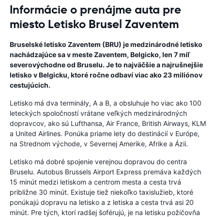
Informácie o prenájme auta pre
miesto Letisko Brusel Zaventem
Bruselské letisko Zaventem (BRU) je medzinárodné letisko
nachádzajúce sa v meste Zaventem, Belgicko, len 7 míľ
severovýchodne od Bruselu. Je to najväčšie a najrušnejšie
letisko v Belgicku, ktoré ročne odbaví viac ako 23 miliónov
cestujúcich.
Letisko má dva terminály, A a B, a obsluhuje ho viac ako 100
leteckých spoločností vrátane veľkých medzinárodných
dopravcov, ako sú Lufthansa, Air France, British Airways, KLM
a United Airlines. Ponúka priame lety do destinácií v Európe,
na Strednom východe, v Severnej Amerike, Afrike a Ázii.
Letisko má dobré spojenie verejnou dopravou do centra
Bruselu. Autobus Brussels Airport Express premáva každých
15 minút medzi letiskom a centrom mesta a cesta trvá
približne 30 minút. Existuje tiež niekoľko taxislužieb, ktoré
ponúkajú dopravu na letisko a z letiska a cesta trvá asi 20
minút. Pre tých, ktorí radšej šoférujú, je na letisku požičovňa