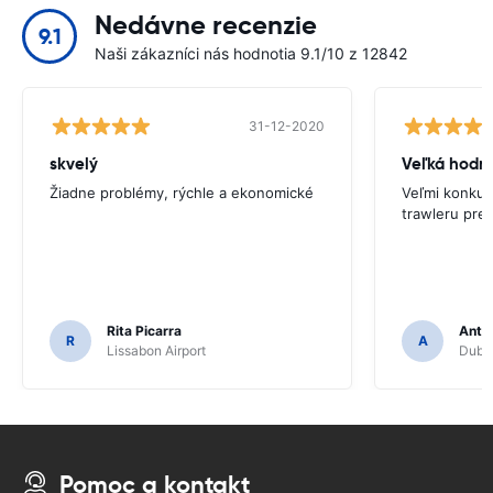
Nedávne recenzie
9.1
Naši zákazníci nás hodnotia 9.1/10 z 12842
31-12-2020
skvelý
Veľká hodn
Žiadne problémy, rýchle a ekonomické
Veľmi konkur
trawleru pre
Rita Picarra
Anth
R
A
Lissabon Airport
Dubli
Pomoc a kontakt